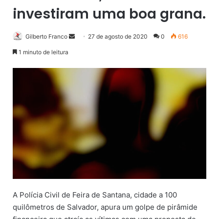
investiram uma boa grana.
Gilberto Franco
M
27 de agosto de 2020
0
616
a
1 minuto de leitura
n
d
e
u
m
e
-
m
a
i
l
A Polícia Civil de Feira de Santana, cidade a 100
quilômetros de Salvador, apura um golpe de pirâmide