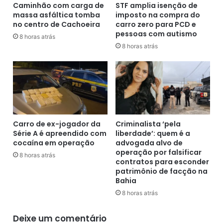
i
Caminhão com carga de
STF amplia isenção de
N
massa asfáltica tomba
imposto na compra do
r
°
no centro de Cachoeira
carro zero para PCD e
a
8
pessoas com autismo
-
3
8 horas atrás
B
8 horas atrás
,
A
S
,
ã
(
o
2
F
7
é
/
l
0
i
Carro de ex-jogador da
Criminalista ‘pela
8
x
Série A é apreendido com
liberdade’: quem é a
/
-
cocaína em operação
advogada alvo de
2
B
operação por falsificar
8 horas atrás
0
contratos para esconder
A
patrimônio de facção na
2
-
Bahia
0
(
)
2
8 horas atrás
7
/
Deixe um comentário