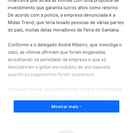
financeira que atraía as vítimas com uma proposta de
investimento que garantia lucros altos como retorno.
De acordo com a polícia, a empresa denunciada é a
Midas Trend, que teria lesado pessoas de várias partes
do país, muitas delas moradores de Feira de Santana.
Conforme a o delegado André Ribeiro, que investiga o
caso, as vítimas afirmam que foram enganadas
acreditando na seriedade da empresa e que só
descobriram o golpe em outubro do ano passado
quando os pagamentos foram suspensos.
Uma das vítimas, que preferiu não revelar a identidade,
conta que o prejuízo foi grande. Ele conta que investiu
R$ 107 mil em uma empresa que prometia um grande
Mostrar mais
lucro através de bitcoins e comissões para quem
trabalhasse junto com ele.