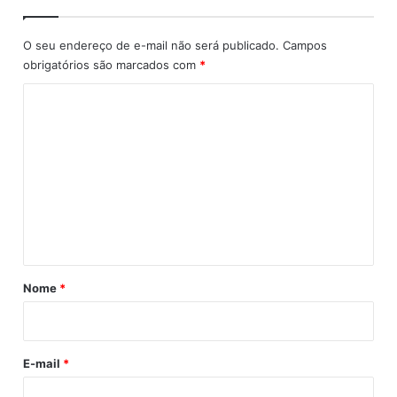
0
8
/
O seu endereço de e-mail não será publicado.
Campos
2
obrigatórios são marcados com
*
0
2
C
0
o
)
m
e
n
t
á
r
Nome
*
i
o
E-mail
*