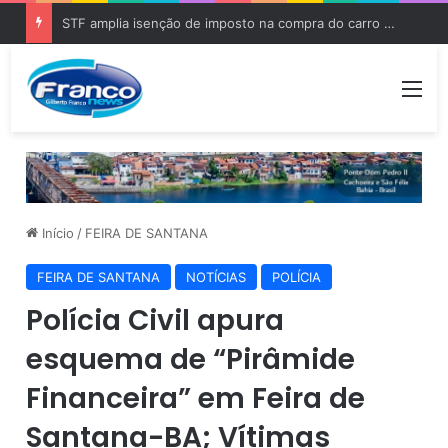
STF amplia isenção de imposto na compra do carro zero para PCD e pessoas com autismo
Me
Início
/
FEIRA DE SANTANA
FEIRA DE SANTANA
NOTÍCIAS
POLÍCIA
Polícia Civil apura
esquema de “Pirâmide
Financeira” em Feira de
Santana-BA; Vítimas