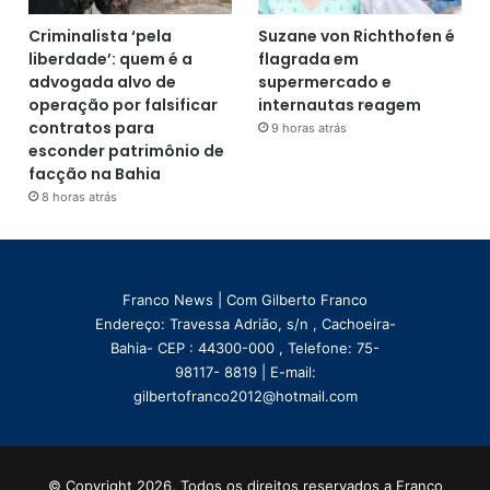
Criminalista ‘pela
Suzane von Richthofen é
liberdade’: quem é a
flagrada em
advogada alvo de
supermercado e
operação por falsificar
internautas reagem
contratos para
9 horas atrás
esconder patrimônio de
facção na Bahia
8 horas atrás
Franco News | Com Gilberto Franco
Endereço: Travessa Adrião, s/n , Cachoeira-
Bahia- CEP : 44300-000 , Telefone: 75-
98117- 8819 | E-mail:
gilbertofranco2012@hotmail.com
© Copyright 2026, Todos os direitos reservados a Franco