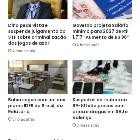
l
o
e
b
i
r
t
e
Dino pede vista e
Governo projeta Salário
o
suspende julgamento do
mínimo para 2027 de R$
a
STF sobre criminalização
1.717 “Aumento de R$ 96”
r
s
dos jogos de azar
e
u
4 horas atrás
s
a
4 horas atrás
v
s
o
a
t
í
a
d
r
a
e
d
m
o
Bahia segue com um dos
Suspeitos de roubos na
d
B
piores IDEB do Brasil, diz
BR-101 são presos com
u
a
Relatório
arma e drogas em SAJ e
a
r
Valença
5 horas atrás
s
c
6 horas atrás
v
e
e
l