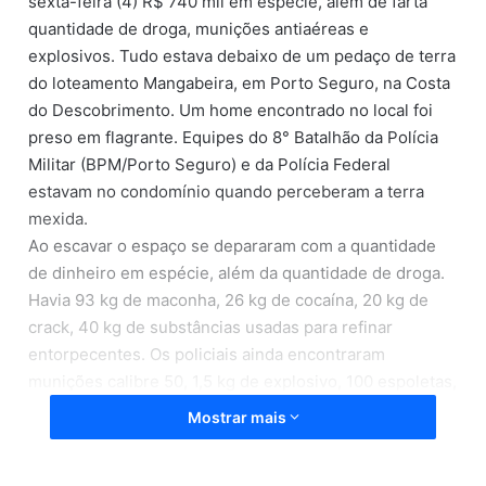
sexta-feira (4) R$ 740 mil em espécie, além de farta
quantidade de droga, munições antiaéreas e
explosivos. Tudo estava debaixo de um pedaço de terra
do loteamento Mangabeira, em Porto Seguro, na Costa
do Descobrimento. Um home encontrado no local foi
preso em flagrante. Equipes do 8° Batalhão da Polícia
Militar (BPM/Porto Seguro) e da Polícia Federal
estavam no condomínio quando perceberam a terra
mexida.
Ao escavar o espaço se depararam com a quantidade
de dinheiro em espécie, além da quantidade de droga.
Havia 93 kg de maconha, 26 kg de cocaína, 20 kg de
crack, 40 kg de substâncias usadas para refinar
entorpecentes. Os policiais ainda encontraram
munições calibre 50, 1,5 kg de explosivo, 100 espoletas,
três balanças, um liquidificador industrial e seis frascos
Mostrar mais
de amônia.
Todo o material e o e o preso foram levados para a