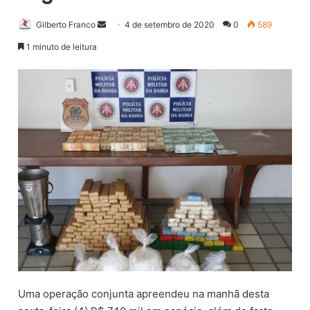
Gilberto Franco
M
4 de setembro de 2020
0
589
a
1 minuto de leitura
n
d
e
u
m
e
-
m
a
i
l
Uma operação conjunta apreendeu na manhã desta