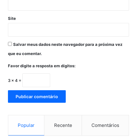
a
U
q
A
u
Site
.
e
v
a
i
Salvar meus dados neste navegador para a próxima vez
p
e
que eu comentar.
r
m
Favor digite a resposta em dígitos:
a
n
3 × 4 =
e
c
e
r
n
a
e
Popular
Recente
Comentários
q
u