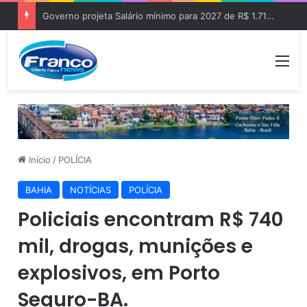
Governo projeta Salário mínimo para 2027 de R$ 1.717 “Aumento de R$ 96”
Me
Início
/
POLÍCIA
BAHIA
NOTÍCIAS
POLÍCIA
Policiais encontram R$ 740
mil, drogas, munições e
explosivos, em Porto
Seguro-BA.