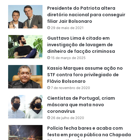
i
Presidente do Patriota altera
p
diretório nacional para conseguir
e
filiar Jair Bolsonaro
c
29 de maio de 2021
a
Gusttavo Lima é citado em
t
investigação de lavagem de
a
dinheiro de facção criminosa
l
ã
15 de março de 2025
.
Kassio Marques assume ação no
STF contra foro privilegiado de
Flávio Bolsonaro
7 de novembro de 2020
Cientistas de Portugal, criam
máscara que mata novo
coronavírus
26 de julho de 2020
Polícia fecha bares e acaba com
festa em praça pública na Chapada