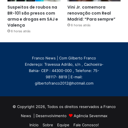
Suspeitos de roubos na
Vini Jr. comemora
BR-101 são presos com
renovação com Real
arma e drogas em SAJ e
Madrid: “Para sempre”
Valença
6 horas atrás
6 horas atrás
Franco News | Com Gilberto Franco
Endereço: Travessa Adrião, s/n , Cachoeira-
Bahia- CEP : 44300-000 , Telefone: 75-
98117- 8819 | E-mail:
gilbertofranco2012@hotmail.com
© Copyright 2026, Todos os direitos reservados a Franco
News | Desenvolvimento
Agência Sevenmax
Início
Sobre
Equipe
Fale Conosco!