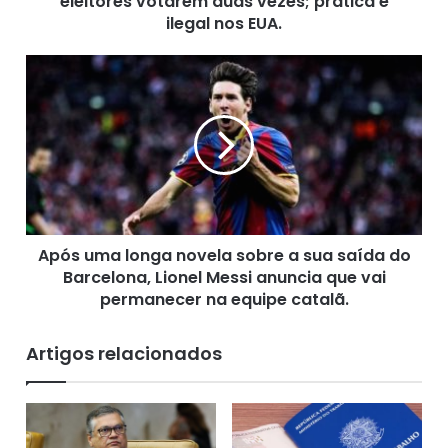
eleitores votarem duas vezes; prática é
v
ilegal nos EUA.
o
l
A
t
p
a
ó
a
s
i
u
n
m
c
a
e
l
n
o
t
Após uma longa novela sobre a sua saída do
n
i
Barcelona, Lionel Messi anuncia que vai
g
v
a
permanecer na equipe catalã.
a
n
r
o
Artigos relacionados
s
v
e
e
u
l
s
a
e
s