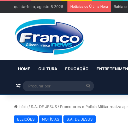
quinta-feira, agosto 6 2026
Notícias de Última Hora
Bahia s
HOME
CULTURA
EDUCAÇÃO
ENTRETENIME
Artigo aleatório
Procurar
por
Início
/
S.A. DE JESUS
/
Promotores e Polícia Militar realiza 
ELEIÇÕES
NOTÍCIAS
S.A. DE JESUS