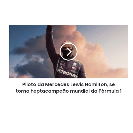
P
i
l
o
t
o
d
a
M
Piloto da Mercedes Lewis Hamilton, se
e
torna heptacampeão mundial da Fórmula 1
r
c
e
d
e
s
L