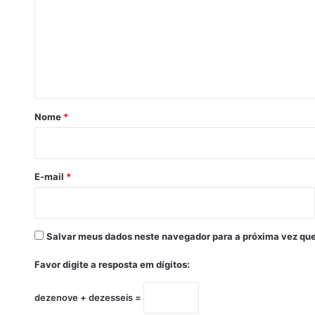
m
e
n
e
ç
n
o
t
l
n
á
a
r
V
Nome
*
i
i
a
o
E
x
E-mail
*
p
r
e
s
Salvar meus dados neste navegador para a próxima vez que
s
a
Favor digite a resposta em dígitos:
,
e
dezenove + dezesseis =
m