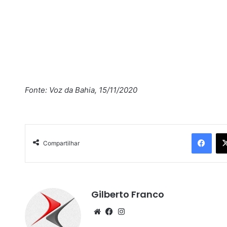
Fonte: Voz da Bahia, 15/11/2020
Facebook
Compartilhar
Gilberto Franco
We
Fa
Ins
bsi
ce
tag