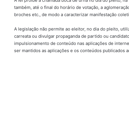
A lei proíbe a chamada boca de urna no dia do pleito, na
também, até o final do horário de votação, a aglomeraç
broches etc., de modo a caracterizar manifestação colet
A legislação não permite ao eleitor, no dia do pleito, ut
carreata ou divulgar propaganda de partido ou candida
impulsionamento de conteúdo nas aplicações de internet
ser mantidos as aplicações e os conteúdos publicados a