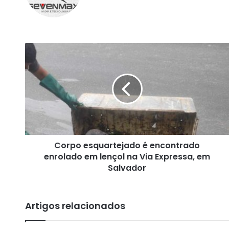
te
bo
ra
ok
m
C
o
r
p
o
e
s
q
u
Corpo esquartejado é encontrado
a
enrolado em lençol na Via Expressa, em
r
t
Salvador
e
j
a
Artigos relacionados
d
o