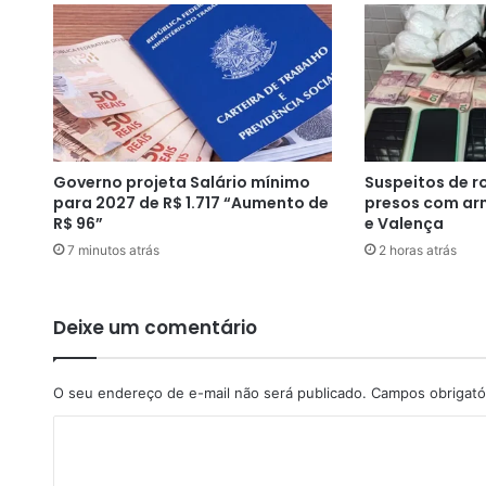
é
e
n
c
o
n
t
r
Governo projeta Salário mínimo
Suspeitos de r
a
para 2027 de R$ 1.717 “Aumento de
presos com ar
d
R$ 96”
e Valença
o
7 minutos atrás
2 horas atrás
e
n
r
o
Deixe um comentário
l
a
d
O seu endereço de e-mail não será publicado.
Campos obrigató
o
C
e
m
o
l