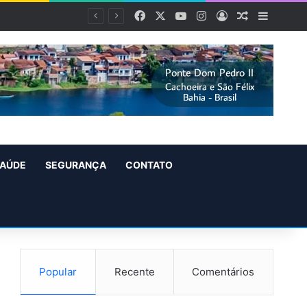
Facebook
X
YouTube
Instagram
Entrar
Artigo alea
Barra L
AÚDE
SEGURANÇA
CONTATO
Popular
Recente
Comentários