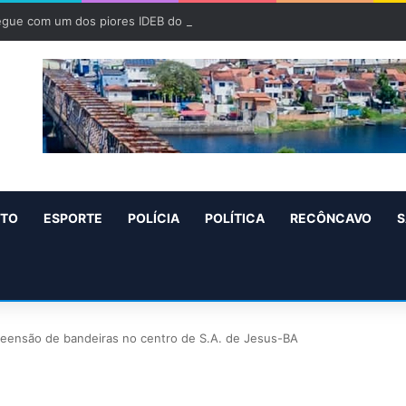
egue com um dos piores IDEB do Brasil, diz Relatório
NTO
ESPORTE
POLÍCIA
POLÍTICA
RECÔNCAVO
S
apreensão de bandeiras no centro de S.A. de Jesus-BA