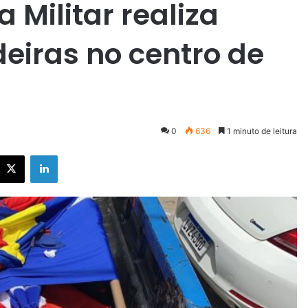
 Militar realiza
eiras no centro de
0
636
1 minuto de leitura
X
Linkedin