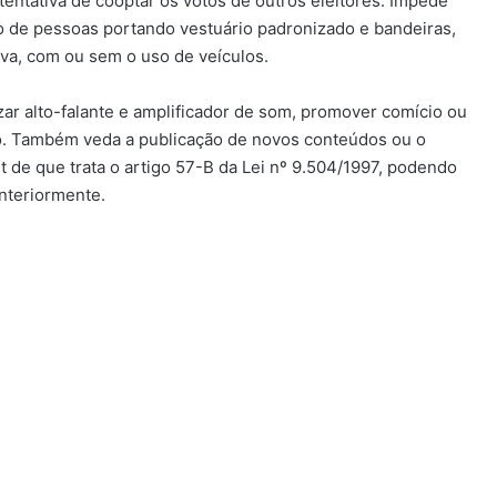
 tentativa de cooptar os votos de outros eleitores. Impede
ão de pessoas portando vestuário padronizado e bandeiras,
iva, com ou sem o uso de veículos.
ilizar alto-falante e amplificador de som, promover comício ou
to. Também veda a publicação de novos conteúdos ou o
 de que trata o artigo 57-B da Lei nº 9.504/1997, podendo
nteriormente.