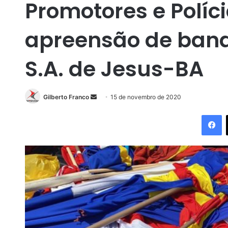
Promotores e Polícia
apreensão de band
S.A. de Jesus-BA
Gilberto Franco
M
15 de novembro de 2020
a
Facebook
n
d
e
u
m
e
-
m
a