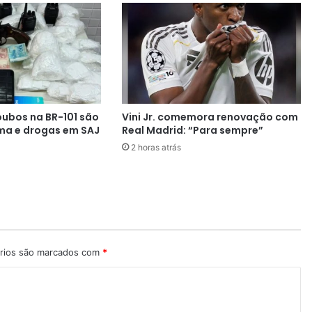
e
w
i
s
H
a
m
i
oubos na BR-101 são
Vini Jr. comemora renovação com
l
ma e drogas em SAJ
Real Madrid: “Para sempre”
t
2 horas atrás
o
n
,
s
e
t
o
r
rios são marcados com
*
n
a
h
e