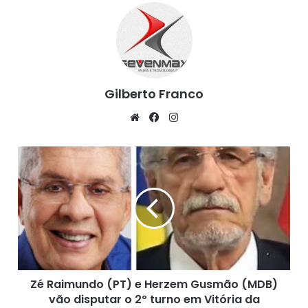
Fonte: G1 Bahia, 16/11/2020
Gilberto Franco
We
Fa
Ins
bsi
ce
tag
te
bo
ra
Z
ok
m
é
R
a
i
m
u
n
d
Zé Raimundo (PT) e Herzem Gusmão (MDB)
o
vão disputar o 2º turno em Vitória da
(