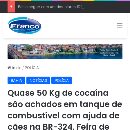
Bahia segue com um dos piores IDEB do Brasil, diz Relatório
Me
Início
/
POLÍCIA
BAHIA
NOTÍCIAS
POLÍCIA
Quase 50 Kg de cocaína
são achados em tanque de
combustível com ajuda de
cães na BR-324, Feira de