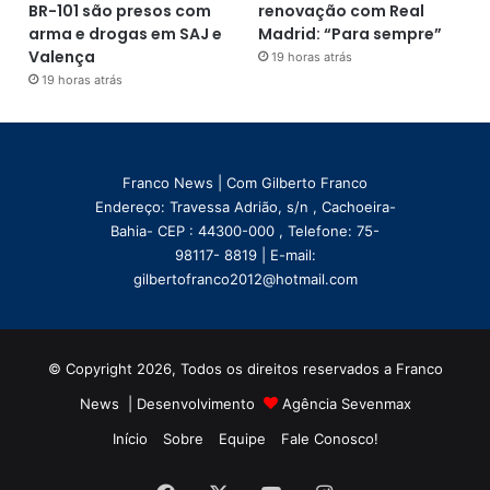
BR-101 são presos com
renovação com Real
arma e drogas em SAJ e
Madrid: “Para sempre”
Valença
19 horas atrás
19 horas atrás
Franco News | Com Gilberto Franco
Endereço: Travessa Adrião, s/n , Cachoeira-
Bahia- CEP : 44300-000 , Telefone: 75-
98117- 8819 | E-mail:
gilbertofranco2012@hotmail.com
© Copyright 2026, Todos os direitos reservados a Franco
News | Desenvolvimento
Agência Sevenmax
Início
Sobre
Equipe
Fale Conosco!