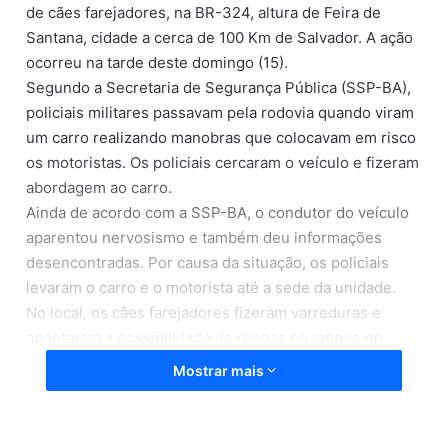
de cães farejadores, na BR-324, altura de Feira de
Santana, cidade a cerca de 100 Km de Salvador. A ação
ocorreu na tarde deste domingo (15).
Segundo a Secretaria de Segurança Pública (SSP-BA),
policiais militares passavam pela rodovia quando viram
um carro realizando manobras que colocavam em risco
os motoristas. Os policiais cercaram o veículo e fizeram
abordagem ao carro.
Ainda de acordo com a SSP-BA, o condutor do veículo
aparentou nervosismo e também deu informações
desencontradas. Por causa da situação, os policiais
levaram o carro e o motorista até a sede da unidade.
No local, os cães farejadores fizeram varreduras e
apontaram a possibilidade de drogas no tanque de
combustível. Dentro do equipamento foram
Mostrar mais
encontrados 48 tabletes de cocaína. As drogas e o
traficante foram apresentados na Central de Flagrantes
de Sobradinho.