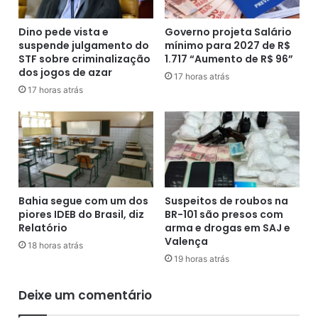
i
ã
t
o
Dino pede vista e
Governo projeta Salário
o
d
suspende julgamento do
mínimo para 2027 de R$
p
STF sobre criminalização
1.717 “Aumento de R$ 96”
i
r
dos jogos de azar
s
e
17 horas atrás
p
17 horas atrás
f
u
e
t
i
a
t
r
o
o
d
2
e
º
M
Bahia segue com um dos
Suspeitos de roubos na
t
u
piores IDEB do Brasil, diz
BR-101 são presos com
u
r
Relatório
arma e drogas em SAJ e
r
i
Valença
18 horas atrás
n
t
19 horas atrás
o
i
e
b
Deixe um comentário
m
a
V
c