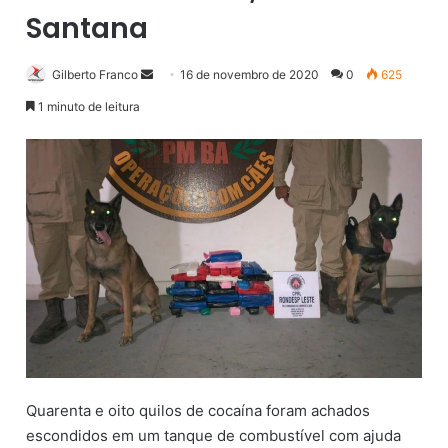
Santana
Gilberto Franco
M
16 de novembro de 2020
0
625
a
1 minuto de leitura
n
d
e
u
m
e
-
m
a
i
l
Quarenta e oito quilos de cocaína foram achados
escondidos em um tanque de combustível com ajuda