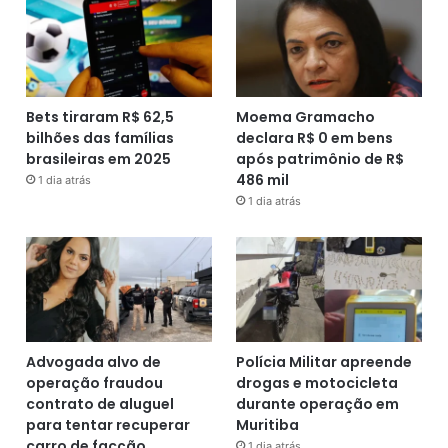
Bets tiraram R$ 62,5
Moema Gramacho
bilhões das famílias
declara R$ 0 em bens
brasileiras em 2025
após patrimônio de R$
486 mil
1 dia atrás
1 dia atrás
Advogada alvo de
Polícia Militar apreende
operação fraudou
drogas e motocicleta
contrato de aluguel
durante operação em
para tentar recuperar
Muritiba
carro de facção
1 dia atrás