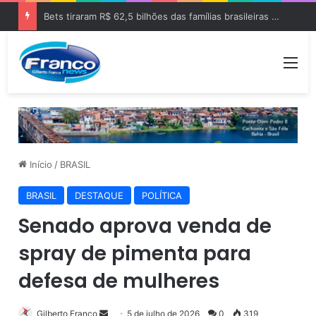
Bets tiraram R$ 62,5 bilhões das famílias brasileiras em 2025
Me
Início
/
BRASIL
BRASIL
DESTAQUE
POLÍTICA
Senado aprova venda de
spray de pimenta para
defesa de mulheres
Gilberto Franco
M
5 de julho de 2026
0
319