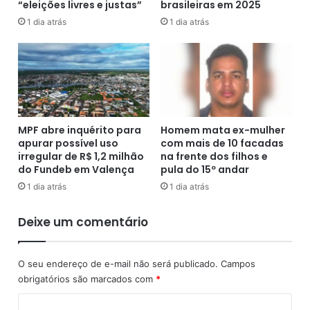
“eleições livres e justas”
brasileiras em 2025
l
t
h
o
1 dia atrás
1 dia atrás
e
n
r
a
q
B
u
r
e
a
n
s
t
i
MPF abre inquérito para
Homem mata ex-mulher
e
l
apurar possível uso
com mais de 10 facadas
e
irregular de R$ 1,2 milhão
na frente dos filhos e
a
do Fundeb em Valença
pula do 15º andar
p
1 dia atrás
1 dia atrás
o
n
Deixe um comentário
t
a
e
O seu endereço de e-mail não será publicado.
Campos
r
obrigatórios são marcados com
*
r
o
C