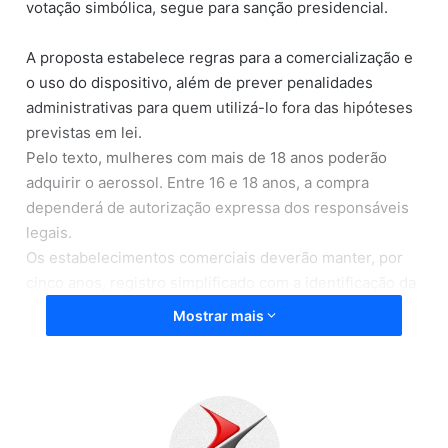
votação simbólica, segue para sanção presidencial.
A proposta estabelece regras para a comercialização e
o uso do dispositivo, além de prever penalidades
administrativas para quem utilizá-lo fora das hipóteses
previstas em lei.
Pelo texto, mulheres com mais de 18 anos poderão
adquirir o aerossol. Entre 16 e 18 anos, a compra
dependerá de autorização expressa dos responsáveis
legais.
Os estabelecimentos comerciais deverão manter, por
cinco anos, registro simplificado com a identificação da
compradora.
Mostrar mais
O projeto determina que o aerossol seja de uso
individual e intransferível e proíbe a utilização de
substâncias com efeito letal ou toxicidade permanente.
As especificações técnicas e de segurança serão