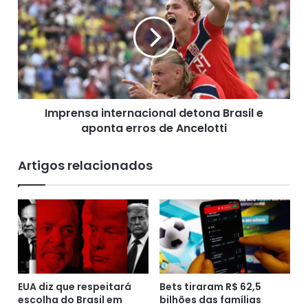
e
p
i
r
m
e
a
n
r
s
m
a
ã
i
o
Imprensa internacional detona Brasil e
n
s
aponta erros de Ancelotti
t
d
e
o
r
Informe baiano, 05/07/2026
Artigos relacionados
f
n
i
a
l
c
h
i
o
o
c
n
o
a
m
l
c
EUA diz que respeitará
Bets tiraram R$ 62,5
d
escolha do Brasil em
bilhões das famílias
o
e