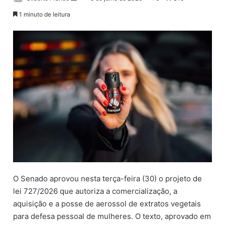
a
1 minuto de leitura
n
d
e
u
m
e
-
m
a
i
l
O Senado aprovou nesta terça-feira (30) o projeto de
lei 727/2026 que autoriza a comercialização, a
aquisição e a posse de aerossol de extratos vegetais
para defesa pessoal de mulheres. O texto, aprovado em