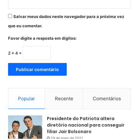
a
-
Salvar meus dados neste navegador para a próxima vez
S
a
que eu comentar.
l
v
Favor digite a resposta em dígitos:
a
d
2 × 4 =
o
r
Popular
Recente
Comentários
Presidente do Patriota altera
diretório nacional para conseguir
filiar Jair Bolsonaro
29 de maio de 2021