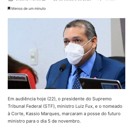
a
Menos de um minuto
n
d
e
u
m
e
-
m
a
i
l
Em audiência hoje (22), o presidente do Supremo
Tribunal Federal (STF), ministro Luiz Fux, e o nomeado
à Corte, Kassio Marques, marcaram a posse do futuro
ministro para o dia 5 de novembro.