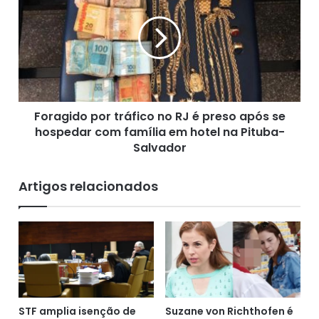
m
r
G
a
u
g
a
i
r
d
a
o
n
p
i
Foragido por tráfico no RJ é preso após se
o
e
hospedar com família em hotel na Pituba-
r
m
t
Salvador
1
r
a
á
Artigos relacionados
1
f
e
i
s
c
e
o
g
n
u
o
e
R
s
J
e
é
STF amplia isenção de
Suzane von Richthofen é