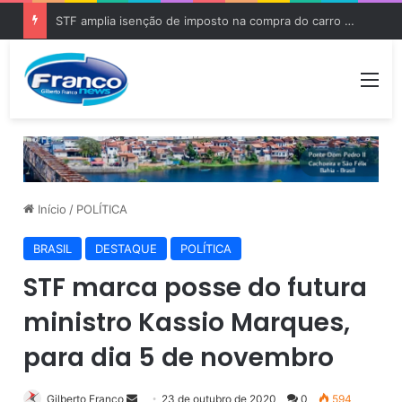
STF amplia isenção de imposto na compra do carro zero para PCD e pessoas com autismo
Me
Início
/
POLÍTICA
BRASIL
DESTAQUE
POLÍTICA
STF marca posse do futura
ministro Kassio Marques,
para dia 5 de novembro
Gilberto Franco
M
23 de outubro de 2020
0
594