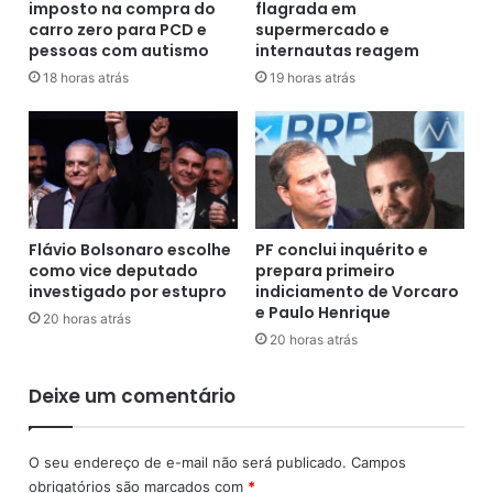
q
imposto na compra do
flagrada em
p
carro zero para PCD e
supermercado e
u
r
pessoas com autismo
internautas reagem
ê
e
n
s
18 horas atrás
19 horas atrás
c
o
i
a
a
p
s
ó
e
s
m
s
v
e
Flávio Bolsonaro escolhe
PF conclui inquérito e
e
h
como vice deputado
prepara primeiro
n
o
investigado por estupro
indiciamento de Vorcaro
c
s
e Paulo Henrique
20 horas atrás
e
p
20 horas atrás
r
e
n
d
Deixe um comentário
a
a
S
r
é
c
O seu endereço de e-mail não será publicado.
Campos
r
o
obrigatórios são marcados com
*
i