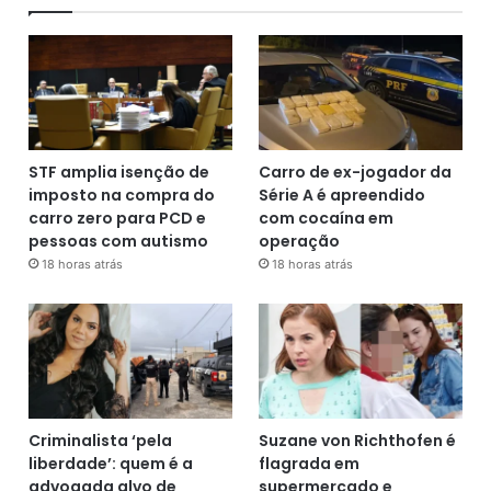
STF amplia isenção de
Carro de ex-jogador da
imposto na compra do
Série A é apreendido
carro zero para PCD e
com cocaína em
pessoas com autismo
operação
18 horas atrás
18 horas atrás
Criminalista ‘pela
Suzane von Richthofen é
liberdade’: quem é a
flagrada em
advogada alvo de
supermercado e