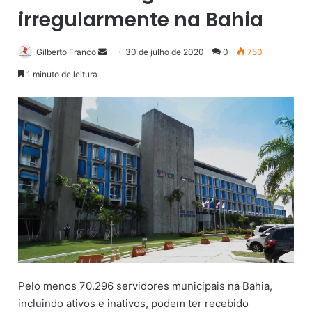
irregularmente na Bahia
Gilberto Franco
M
30 de julho de 2020
0
750
a
1 minuto de leitura
n
d
e
u
m
e
-
m
a
i
l
Pelo menos 70.296 servidores municipais na Bahia,
incluindo ativos e inativos, podem ter recebido