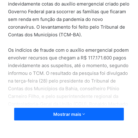
indevidamente cotas do auxílio emergencial criado pelo
Governo Federal para socorrer as famílias que ficaram
sem renda em função da pandemia do novo
coronavírus. O levantamento foi feito pelo Tribunal de
Contas dos Municípios (TCM-BA).
Os indícios de fraude com o auxílio emergencial podem
envolver recursos que chegam a R$ 117.171.600 pagos
indevidamente aos suspeitos, até o momento, segundo
informou o TCM. O resultado da pesquisa foi divulgado
na terça-feira (28) pelo presidente do Tribunal de
Contas dos Municípios da Bahia, conselheiro Plínio
Carneiro Filho, e pelo superintendente regional da
Controladoria-Geral da União (CGU), Ronaldo Machado
de Oliveira.
Mostrar mais
Segundo informações do TCM, as irregularidades
foram encontradas após uma auditoria feita pelo órgão