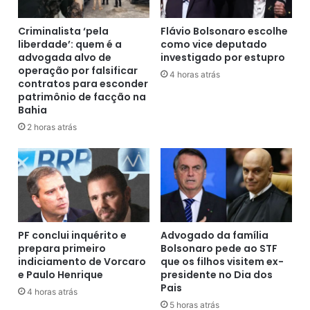
m
t
q
e
Criminalista ‘pela
Flávio Bolsonaro escolhe
u
s
liberdade’: quem é a
como vice deputado
a
advogada alvo de
investigado por estupro
e
s
operação por falsificar
b
e
4 horas atrás
contratos para esconder
a
2
patrimônio de facção na
r
0
Bahia
e
0
2 horas atrás
s
q
d
u
e
i
v
l
e
o
m
s
c
d
o
e
PF conclui inquérito e
Advogado da família
n
prepara primeiro
Bolsonaro pede ao STF
m
indiciamento de Vorcaro
que os filhos visitem ex-
t
a
e Paulo Henrique
presidente no Dia dos
i
c
Pais
n
o
4 horas atrás
u
5 horas atrás
n