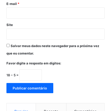
i
E-mail
*
a
n
a
Site
Salvar meus dados neste navegador para a próxima vez
que eu comentar.
Favor digite a resposta em dígitos:
18 − 5 =