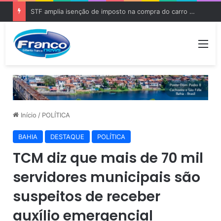
STF amplia isenção de imposto na compra do carro zero para PCD e pessoas com autismo
Me
Início
/
POLÍTICA
BAHIA
DESTAQUE
POLÍTICA
TCM diz que mais de 70 mil
servidores municipais são
suspeitos de receber
auxílio emergencial