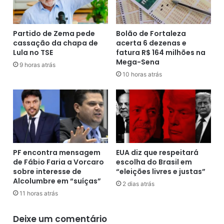
v
,
e
l
r
e
a
Partido de Zema pede
Bolão de Fortaleza
v
cassação da chapa de
acerta 6 dezenas e
l
Lula no TSE
fatura R$ 164 milhões na
a
d
Mega-Sena
u
o
9 horas atrás
m
e
10 horas atrás
g
f
a
i
n
l
c
h
h
o
o
s
d
u
PF encontra mensagem
EUA diz que respeitará
o
s
de Fábio Faria a Vorcaro
escolha do Brasil em
S
a
sobre interesse de
“eleições livres e justas”
T
r
Alcolumbre em “suíças”
2 dias atrás
J
a
11 horas atrás
D
m
d
i
Deixe um comentário
e
m