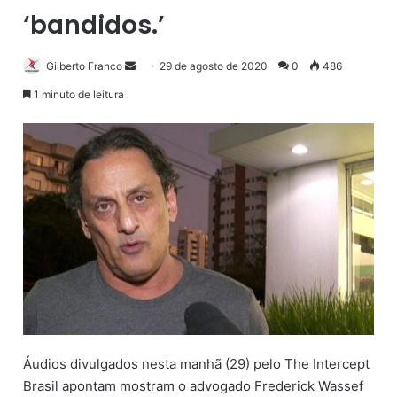
‘bandidos.’
Gilberto Franco
M
29 de agosto de 2020
0
486
a
1 minuto de leitura
n
d
e
u
m
e
-
m
a
i
l
Áudios divulgados nesta manhã (29) pelo The Intercept
Brasil apontam mostram o advogado Frederick Wassef