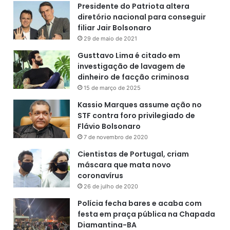
o
Presidente do Patriota altera
.
diretório nacional para conseguir
filiar Jair Bolsonaro
29 de maio de 2021
Gusttavo Lima é citado em
investigação de lavagem de
dinheiro de facção criminosa
15 de março de 2025
Kassio Marques assume ação no
STF contra foro privilegiado de
Flávio Bolsonaro
7 de novembro de 2020
Cientistas de Portugal, criam
máscara que mata novo
coronavírus
26 de julho de 2020
Polícia fecha bares e acaba com
festa em praça pública na Chapada
Diamantina-BA