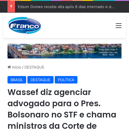
Edson Gomes recebe alta após 6 dias internado e deve voltar aos palcos
Me
Início
/
DESTAQUE
BRASIL
DESTAQUE
POLÍTICA
Wassef diz agenciar
advogado para o Pres.
Bolsonaro no STF e chama
ministros da Corte de