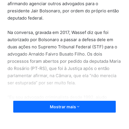
afirmando agenciar outros advogados para o
presidente Jair Bolsonaro, por ordem do próprio então
deputado federal.
Na conversa, gravada em 2017, Wassef diz que foi
autorizado por Bolsonaro a passar a defesa dele em
duas ações no Supremo Tribunal Federal (STF) para o
advogado Arnaldo Faivro Busato Filho. Os dois
processos foram abertos por pedido da deputada Maria
do Rosário (PT-RS), que foi à Justiça após o então
parlamentar afirmar, na Câmara, que ela “não merecia
ser estuprada” por ser muito feia.
“Eu sou advogado criminalista desde 1992, ajudo
Bolsonaro há alguns anos aí, sou parceiro dele e
Mostrar mais
advogado em off. Estamos na verdade com
[ininteligível] do poder nefasto desse país dentro do
STF de um bando sem vergonha que estão