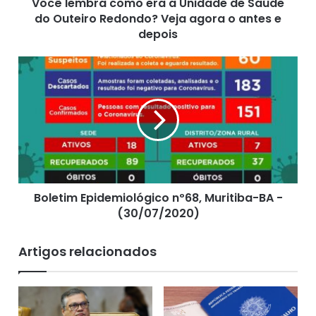
Você lembra como era a Unidade de Saúde
a
do Outeiro Redondo? Veja agora o antes e
c
o
depois
m
o
B
e
o
r
l
a
e
a
t
U
i
n
m
i
E
d
p
a
Boletim Epidemiológico nº68, Muritiba-BA -
i
d
(30/07/2020)
d
e
e
d
m
Artigos relacionados
e
i
S
o
a
l
ú
ó
d
g