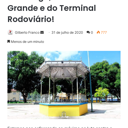
Grande e do Terminal
Rodoviário!
Gilberto Franco
M
31 de julho de 2020
0
777
a
Menos de um minuto
n
d
e
u
m
e
-
m
a
i
l