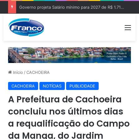
Governo projeta Salário mínimo para 2027 de R$ 1.717 “Aumento de R$ 96”
Me
Início
/
CACHOEIRA
CACHOEIRA
NOTÍCIAS
PUBLICIDADE
A Prefeitura de Cachoeira
concluiu nos últimos dias
a requalificação do Campo
da Manga, do Jardim