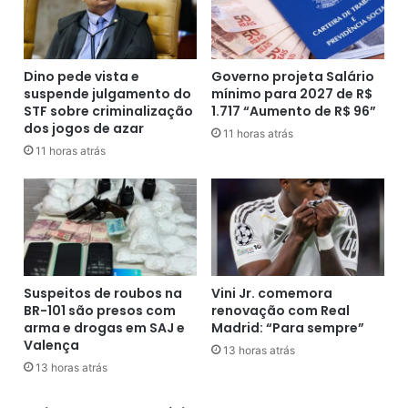
e
i
d
c
o
o
O
Dino pede vista e
Governo projeta Salário
n
u
suspende julgamento do
mínimo para 2027 de R$
º
STF sobre criminalização
1.717 “Aumento de R$ 96”
t
6
dos jogos de azar
e
8
11 horas atrás
i
11 horas atrás
,
r
M
o
u
R
r
e
i
d
t
o
i
n
b
Suspeitos de roubos na
Vini Jr. comemora
d
a
BR-101 são presos com
renovação com Real
o
-
arma e drogas em SAJ e
Madrid: “Para sempre”
?
B
Valença
13 horas atrás
V
A
13 horas atrás
e
-
j
(