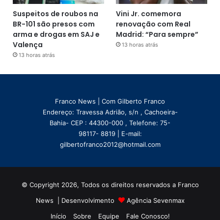
Suspeitos de roubos na
Vini Jr. comemora
BR-101 são presos com
renovação com Real
arma e drogas em SAJ e
Madrid: “Para sempre”
Valença
13 horas atrás
13 horas atrás
Franco News | Com Gilberto Franco
Endereço: Travessa Adrião, s/n , Cachoeira-
Bahia- CEP : 44300-000 , Telefone: 75-
98117- 8819 | E-mail:
gilbertofranco2012@hotmail.com
© Copyright 2026, Todos os direitos reservados a Franco
News | Desenvolvimento
Agência Sevenmax
Início
Sobre
Equipe
Fale Conosco!