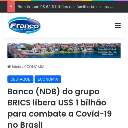
Bets tiraram R$ 62,5 bilhões das famílias brasileiras em 2025
Me
Início
/
ECONOMIA
DESTAQUE
ECONOMIA
Banco (NDB) do grupo
BRICS libera US$ 1 bilhão
para combate a Covid-19
no Brasil