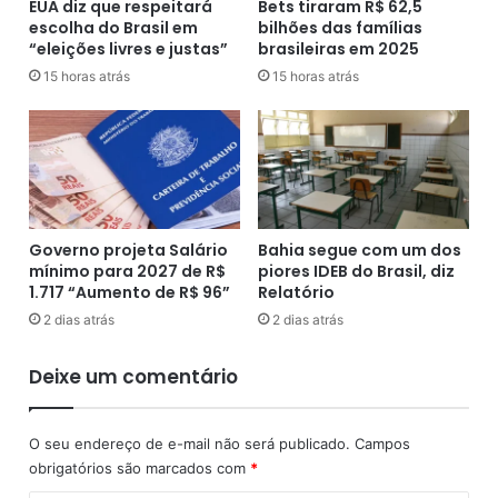
p
m
EUA diz que respeitará
Bets tiraram R$ 62,5
r
escolha do Brasil em
bilhões das famílias
u
“eleições livres e justas”
brasileiras em 2025
ó
s
x
d
15 horas atrás
15 horas atrás
i
e
m
v
o
e
a
p
n
e
o
r
p
m
Governo projeta Salário
Bahia segue com um dos
o
a
mínimo para 2027 de R$
piores IDEB do Brasil, diz
d
n
1.717 “Aumento de R$ 96”
Relatório
e
e
2 dias atrás
2 dias atrás
s
c
e
e
Deixe um comentário
r
r
e
n
m
a
O seu endereço de e-mail não será publicado.
Campos
j
p
obrigatórios são marcados com
*
u
r
l
o