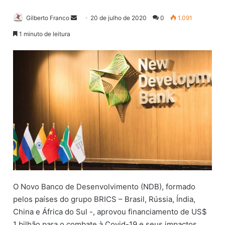
Gilberto Franco
M
20 de julho de 2020
0
1.091
a
1 minuto de leitura
n
d
e
u
m
e
-
m
a
i
l
O Novo Banco de Desenvolvimento (NDB), formado
pelos países do grupo BRICS – Brasil, Rússia, Índia,
China e África do Sul -, aprovou financiamento de US$
1 bilhão para o combate à Covid-19 e seus impactos