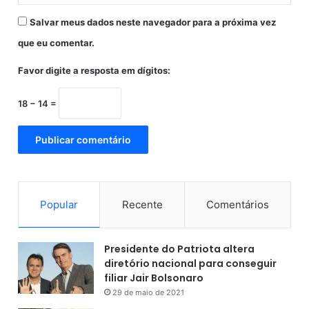
l
i
Salvar meus dados neste navegador para a próxima vez
c
que eu comentar.
a
Favor digite a resposta em dígitos:
18 − 14 =
Popular
Recente
Comentários
Presidente do Patriota altera
diretório nacional para conseguir
filiar Jair Bolsonaro
29 de maio de 2021