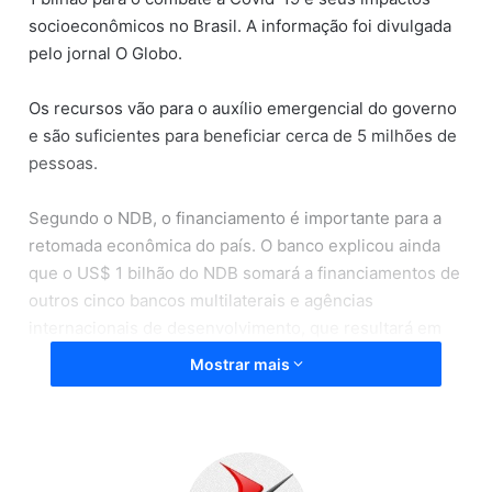
socioeconômicos no Brasil. A informação foi divulgada
pelo jornal O Globo.
Os recursos vão para o auxílio emergencial do governo
e são suficientes para beneficiar cerca de 5 milhões de
pessoas.
Segundo o NDB, o financiamento é importante para a
retomada econômica do país. O banco explicou ainda
que o US$ 1 bilhão do NDB somará a financiamentos de
outros cinco bancos multilaterais e agências
internacionais de desenvolvimento, que resultará em
empréstimos totais de US$ 4 bilhões para o Brasil.
Mostrar mais
“A operação emergencial do NDB para o Brasil
contribuirá para fortalecer mecanismos de proteção
social e enfrentar impactos socioeconômicos da