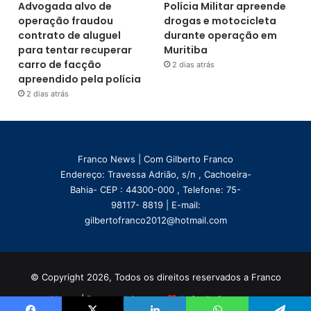
Advogada alvo de
Polícia Militar apreende
operação fraudou
drogas e motocicleta
contrato de aluguel
durante operação em
para tentar recuperar
Muritiba
carro de facção
2 dias atrás
apreendido pela polícia
2 dias atrás
Franco News | Com Gilberto Franco
Endereço: Travessa Adrião, s/n , Cachoeira-
Bahia- CEP : 44300-000 , Telefone: 75-
98117- 8819 | E-mail:
gilbertofranco2012@hotmail.com
© Copyright 2026, Todos os direitos reservados a Franco
News | Desenvolvimento
Agência Sevenmax