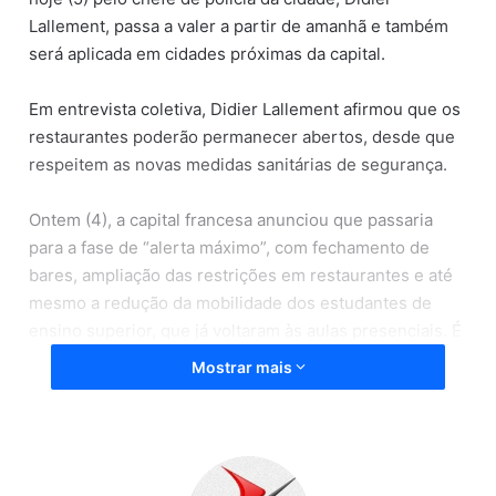
Lallement, passa a valer a partir de amanhã e também
será aplicada em cidades próximas da capital.
Em entrevista coletiva, Didier Lallement afirmou que os
restaurantes poderão permanecer abertos, desde que
respeitem as novas medidas sanitárias de segurança.
Ontem (4), a capital francesa anunciou que passaria
para a fase de “alerta máximo”, com fechamento de
bares, ampliação das restrições em restaurantes e até
mesmo a redução da mobilidade dos estudantes de
ensino superior, que já voltaram às aulas presenciais. É
a penúltima fase na escala francesa de emergências
Mostrar mais
sanitárias.
O “alerta máximo” também prevê o fechamento de
cinemas, teatros e museus – que podem se manter