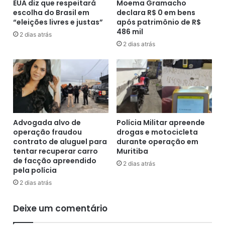
d
EUA diz que respeitará
Moema Gramacho
r
e
escolha do Brasil em
declara R$ 0 em bens
a
“eleições livres e justas”
após patrimônio de R$
P
c
486 mil
a
o
2 dias atrás
u
2 dias atrás
n
l
f
o
i
G
r
u
m
e
a
d
p
e
e
Advogada alvo de
Polícia Militar apreende
s
s
operação fraudou
drogas e motocicleta
,
t
contrato de aluguel para
durante operação em
a
e
tentar recuperar carro
Muritiba
f
de facção apreendido
s
2 dias atrás
pela polícia
i
u
r
í
2 dias atrás
m
n
a
a
Deixe um comentário
s
c
e
l