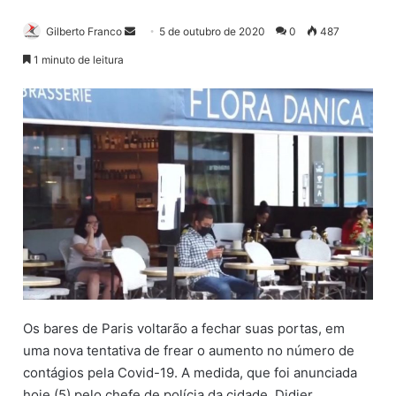
Gilberto Franco
M
5 de outubro de 2020
0
487
a
1 minuto de leitura
n
d
e
u
m
e
-
m
a
i
l
Os bares de Paris voltarão a fechar suas portas, em
uma nova tentativa de frear o aumento no número de
contágios pela Covid-19. A medida, que foi anunciada
hoje (5) pelo chefe de polícia da cidade, Didier