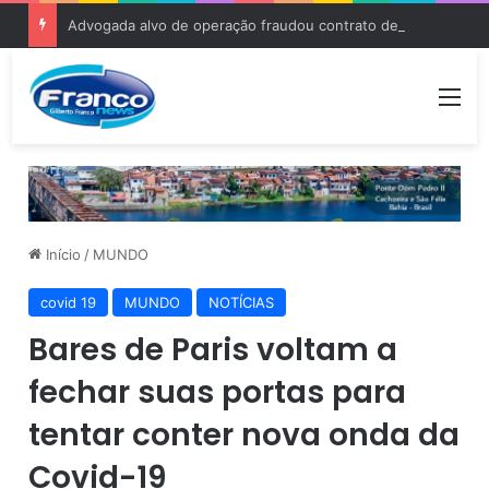
Advogada alvo de operação fraudou contrato de aluguel para tentar recuperar carro de facção apreendido pela polícia
Me
Início
/
MUNDO
covid 19
MUNDO
NOTÍCIAS
Bares de Paris voltam a
fechar suas portas para
tentar conter nova onda da
Covid-19