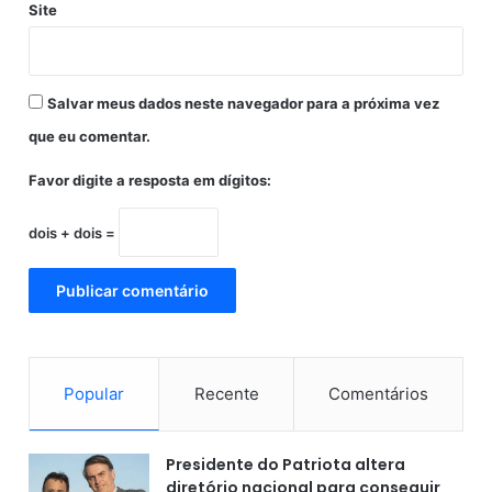
Site
p
e
t
i
Salvar meus dados neste navegador para a próxima vez
ç
ã
que eu comentar.
o
.
Favor digite a resposta em dígitos:
dois + dois =
Popular
Recente
Comentários
Presidente do Patriota altera
diretório nacional para conseguir