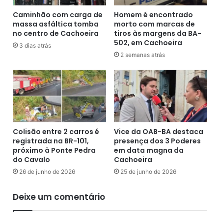
n
o
f
Caminhão com carga de
Homem é encontrado
N
i
massa asfáltica tomba
morto com marcas de
°
no centro de Cachoeira
tiros às margens da BA-
r
8
502, em Cachoeira
m
2
3 dias atrás
a
2 semanas atrás
,
d
S
a
ã
p
o
e
F
l
é
a
l
F
i
Colisão entre 2 carros é
Vice da OAB-BA destaca
B
x
registrada na BR-101,
presença dos 3 Poderes
F
-
próximo à Ponte Pedra
em data magna da
c
B
do Cavalo
Cachoeira
o
A
26 de junho de 2026
25 de junho de 2026
m
-
s
(
Deixe um comentário
e
2
i
6
s