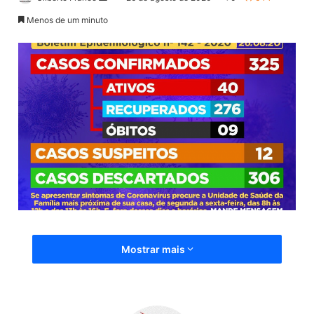
a
Menos de um minuto
n
d
e
u
m
e
-
m
a
i
l
Mostrar mais