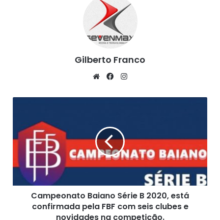
Gilberto Franco
We
Fa
Ins
bsi
ce
tag
te
bo
ra
C
ok
m
a
m
p
e
o
n
a
t
Campeonato Baiano Série B 2020, está
o
confirmada pela FBF com seis clubes e
B
a
novidades na competição.