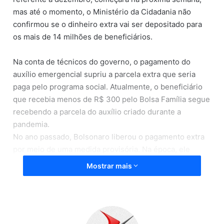
mas até o momento, o Ministério da Cidadania não
confirmou se o dinheiro extra vai ser depositado para
os mais de 14 milhões de beneficiários.
Na conta de técnicos do governo, o pagamento do
auxílio emergencial supriu a parcela extra que seria
paga pelo programa social. Atualmente, o beneficiário
que recebia menos de R$ 300 pelo Bolsa Família segue
recebendo a parcela do auxílio criado durante a
pandemia.
No ano passado, Bolsonaro liberou o pagamento extra
por meio de uma medida provisória. Na época, ele
assegurou que o pagamento seria anual, mas,
Mostrar mais
conforme apurou o
Correio
, uma nova MP sobre o tema
não deve ser publicada para este ano.
Para Michelle Saldanha, analista social, o dinheiro extra