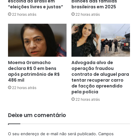
escolha do Brasil em
bilhões das famílias
d
r
“eleições livres e justas”
brasileiras em 2025
i
o
n
n
22 horas atrás
22 horas atrás
e
t
Fonte: Correio Braziliense, 05/12/2020
i
o
r
c
o
o
c
m
u
a
i
P
Moema Gramacho
Advogada alvo de
d
M
declara R$ 0 em bens
operação fraudou
a
n
após patrimônio de R$
contrato de aluguel para
r
o
486 mil
tentar recuperar carro
d
b
de facção apreendido
22 horas atrás
e
pela polícia
a
p
i
22 horas atrás
l
r
a
r
Deixe um comentário
n
o
t
G
a
a
O seu endereço de e-mail não será publicado.
Campos
ç
b