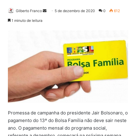
Gilberto Franco
M
5 de dezembro de 2020
0
612
a
1 minuto de leitura
n
d
e
u
m
e
-
m
a
i
l
Promessa de campanha do presidente Jair Bolsonaro, o
pagamento do 13º do Bolsa Família não deve sair neste
ano. O pagamento mensal do programa social,
referente a dezembro, começará na próxima semana,