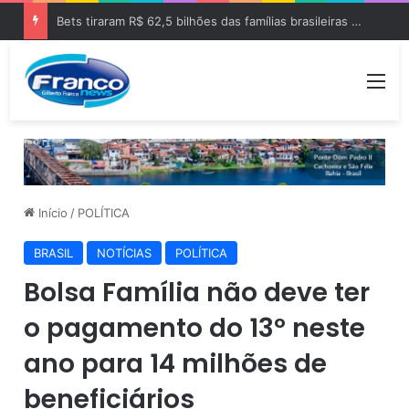
Bets tiraram R$ 62,5 bilhões das famílias brasileiras em 2025
Me
Início
/
POLÍTICA
BRASIL
NOTÍCIAS
POLÍTICA
Bolsa Família não deve ter
o pagamento do 13º neste
ano para 14 milhões de
beneficiários