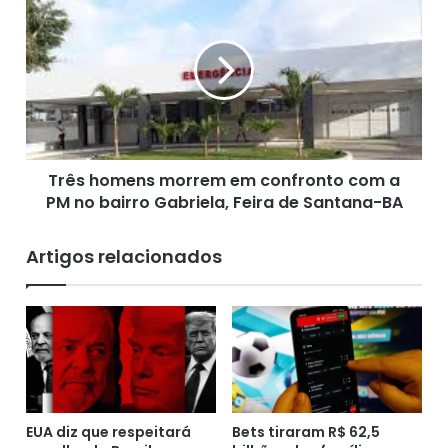
investimento fechados e de fundos de investimento em
D
r
participações.
F
ê
,
s
p
h
a
o
g
m
a
e
v
n
a
Três homens morrem em confronto com a
s
R
PM no bairro Gabriela, Feira de Santana-BA
m
$
o
7
r
Artigos relacionados
0
r
0
e
p
m
a
e
r
m
a
c
j
o
a
n
r
EUA diz que respeitará
Bets tiraram R$ 62,5
f