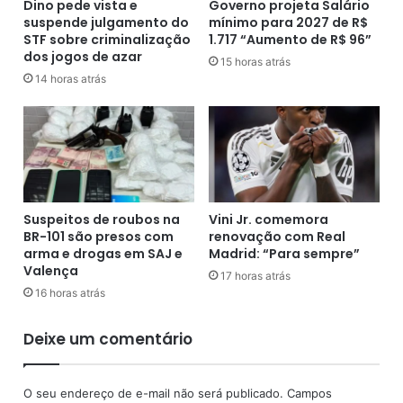
s
t
Dino pede vista e
Governo projeta Salário
t
suspende julgamento do
mínimo para 2027 de R$
o
STF sobre criminalização
1.717 “Aumento de R$ 96”
a
r
dos jogos de azar
e
n
15 horas atrás
m
o
14 horas atrás
F
d
e
o
i
p
r
r
a
e
d
s
e
i
Suspeitos de roubos na
Vini Jr. comemora
S
d
BR-101 são presos com
renovação com Real
a
e
arma e drogas em SAJ e
Madrid: “Para sempre”
n
n
Valença
17 horas atrás
t
t
16 horas atrás
a
e
n
f
Deixe um comentário
a
a
-
z
B
s
O seu endereço de e-mail não será publicado.
Campos
A
o