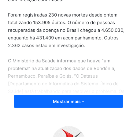
Foram registradas 230 novas mortes desde ontem,
totalizando 153.905 óbitos. O número de pessoas
recuperadas da doença no Brasil chegou a 4.650.030,
enquanto há 431.409 em acompanhamento. Outros
2.362 casos estão em investigação.
O Ministério da Saúde informou que houve “um
problema” na atualização dos dados de Rondônia,
Pernambuco, Paraíba e Goiás. “O Datasus
[Departamento de Informática do Sistema Único de
Saúde] está trabalhando para resolver o problema. Os
dados estão preservados, e serão atualizados no
Mostrar mais
boletim amanhã”, informou o ministério.
No final de semana, os números de novos casos e de
mortes costumam ser mais baixos devido a problemas