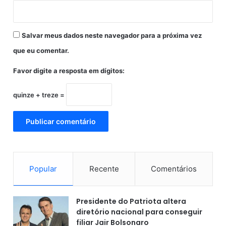
d
a
r
Salvar meus dados neste navegador para a próxima vez
B
o
que eu comentar.
l
s
Favor digite a resposta em dígitos:
o
n
quinze + treze =
a
r
o
Popular
Recente
Comentários
Presidente do Patriota altera
diretório nacional para conseguir
filiar Jair Bolsonaro