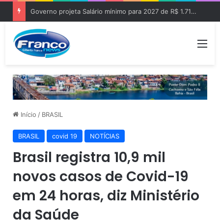
Bahia segue com um dos piores IDEB do Brasil, diz Relatório
Me
Início
/
BRASIL
BRASIL
covid 19
NOTÍCIAS
Brasil registra 10,9 mil
novos casos de Covid-19
em 24 horas, diz Ministério
da Saúde