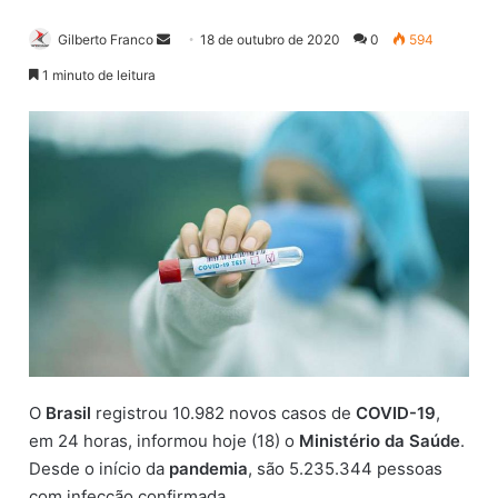
Gilberto Franco
M
18 de outubro de 2020
0
594
a
1 minuto de leitura
n
d
e
u
m
e
-
m
a
i
l
O
Brasil
registrou 10.982 novos casos de
COVID-19
,
em 24 horas, informou hoje (18) o
Ministério da Saúde
.
Desde o início da
pandemia
, são 5.235.344 pessoas
com infecção confirmada.