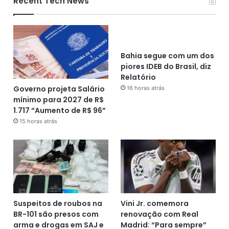
Recent Tech News
Bahia segue com um dos
piores IDEB do Brasil, diz
Relatório
Governo projeta Salário
16 horas atrás
mínimo para 2027 de R$
1.717 “Aumento de R$ 96”
15 horas atrás
Suspeitos de roubos na
Vini Jr. comemora
BR-101 são presos com
renovação com Real
arma e drogas em SAJ e
Madrid: “Para sempre”