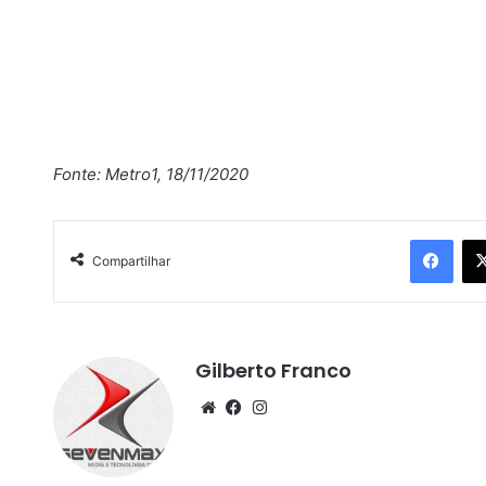
Fonte: Metro1, 18/11/2020
Facebook
Compartilhar
Gilberto Franco
We
Fa
Ins
bsi
ce
tag
te
bo
ra
ok
m