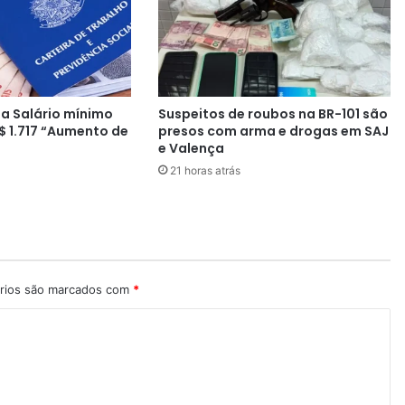
s
e
m
s
u
p
a Salário mínimo
Suspeitos de roubos na BR-101 são
e
$ 1.717 “Aumento de
presos com arma e drogas em SAJ
r
e Valença
c
21 horas atrás
o
m
p
u
t
a
d
rios são marcados com
*
o
r
q
u
e
f