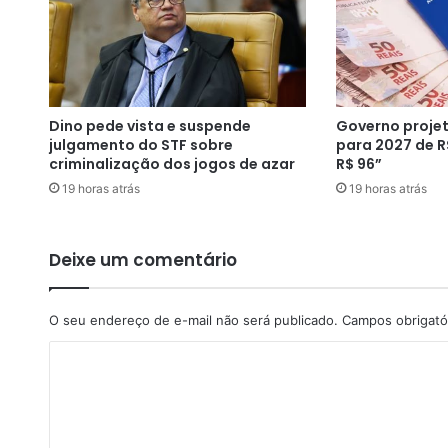
c
o
n
t
r
a
Dino pede vista e suspende
Governo projet
d
julgamento do STF sobre
para 2027 de R
e
criminalização dos jogos de azar
R$ 96”
s
19 horas atrás
19 horas atrás
e
m
b
a
Deixe um comentário
r
g
a
O seu endereço de e-mail não será publicado.
Campos obrigató
d
C
o
r
o
e
m
s
e
e