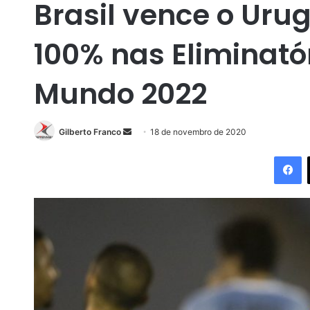
Brasil vence o Urug
100% nas Eliminató
Mundo 2022
Gilberto Franco
M
18 de novembro de 2020
a
Facebook
n
d
e
u
m
e
-
m
a