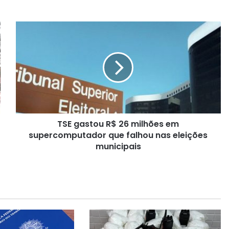
T
S
E
g
a
s
t
o
u
TSE gastou R$ 26 milhões em
R
supercomputador que falhou nas eleições
$
2
municipais
6
m
i
l
h
õ
e