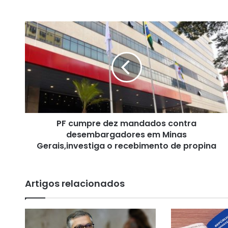
P
F
c
u
m
p
r
e
d
PF cumpre dez mandados contra
e
desembargadores em Minas
z
m
Gerais,investiga o recebimento de propina
a
n
d
Artigos relacionados
a
d
o
s