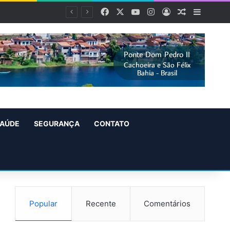
Facebook
X
YouTube
Instagram
Entrar
Artigo alea
Barra L
AÚDE
SEGURANÇA
CONTATO
Popular
Recente
Comentários