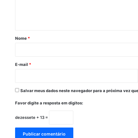
m
n
M
t
i
n
á
a
r
s
Nome
*
G
i
e
o
r
a
E-mail
*
i
s
,
i
Salvar meus dados neste navegador para a próxima vez que
n
v
Favor digite a resposta em dígitos:
e
s
dezessete + 13 =
t
i
g