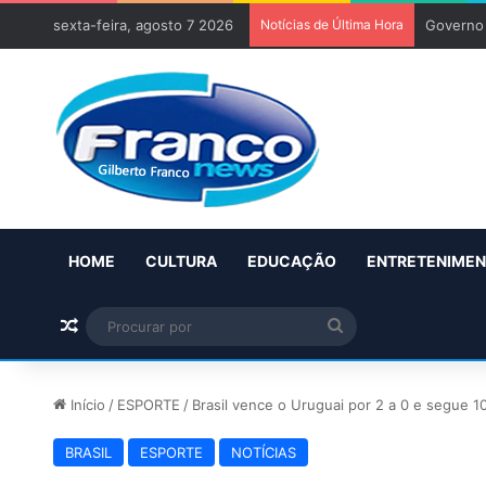
sexta-feira, agosto 7 2026
Notícias de Última Hora
Governo 
HOME
CULTURA
EDUCAÇÃO
ENTRETENIME
Artigo aleatório
Procurar
por
Início
/
ESPORTE
/
Brasil vence o Uruguai por 2 a 0 e segue 
BRASIL
ESPORTE
NOTÍCIAS