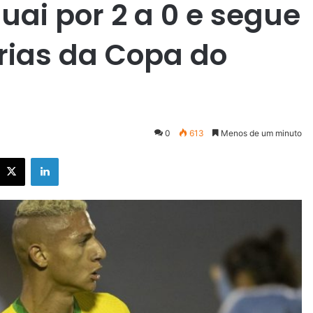
uai por 2 a 0 e segue
rias da Copa do
0
613
Menos de um minuto
X
Linkedin