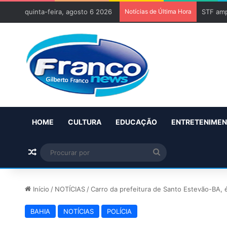
quinta-feira, agosto 6 2026
Notícias de Última Hora
STF amp
HOME
CULTURA
EDUCAÇÃO
ENTRETENIME
Artigo aleatório
Procurar
por
Início
/
NOTÍCIAS
/
Carro da prefeitura de Santo Estevão-BA, 
BAHIA
NOTÍCIAS
POLÍCIA