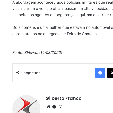
A abordagem aconteceu após policiais militares que real
visualizarem o veículo oficial passar em alta velocidade 
suspeita, os agentes de segurança seguiram o carro e r
Dois homens e uma mulher que estavam no automóvel ser
apresentados na delegacia de Feira de Santana.
Fonte: BNews, (14/08/2020)
Facebook
Compartilhar
Gilberto Franco
We
Fa
Ins
bsi
ce
tag