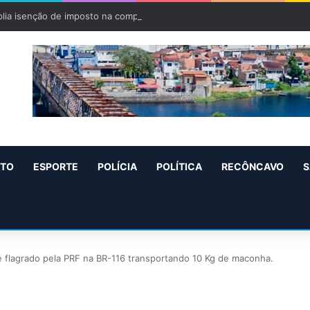
lia isenção de imposto na compra do carro zero para PCD e pessoas c
NTO
ESPORTE
POLÍCIA
POLÍTICA
RECÔNCAVO
S
é flagrado pela PRF na BR-116 transportando 10 Kg de maconha.