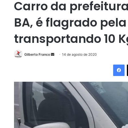
Carro da prefeitur
BA, é flagrado pela
transportando 10 
Gilberto Franco
M
14 de agosto de 2020
a
Facebook
n
d
e
u
m
e
-
m
a