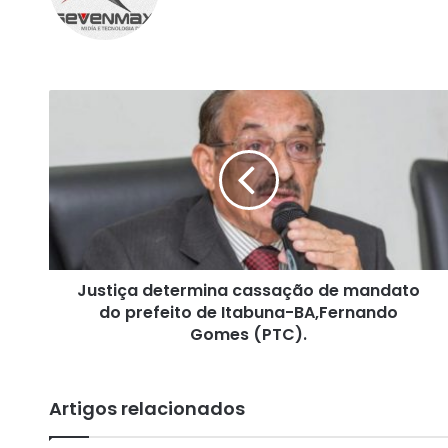
te
bo
ra
ok
m
J
u
s
t
i
ç
a
d
e
Justiça determina cassação de mandato
t
do prefeito de Itabuna-BA,Fernando
e
r
Gomes (PTC).
m
i
n
Artigos relacionados
a
c