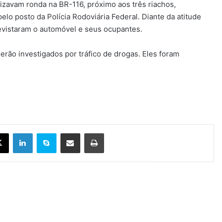
izavam ronda na BR-116, próximo aos três riachos,
pelo posto da Polícia Rodoviária Federal. Diante da atitude
evistaram o automóvel e seus ocupantes.
ão investigados por tráfico de drogas. Eles foram
X
Linkedin
Skype
Compartilhar via e-mail
Imprimir