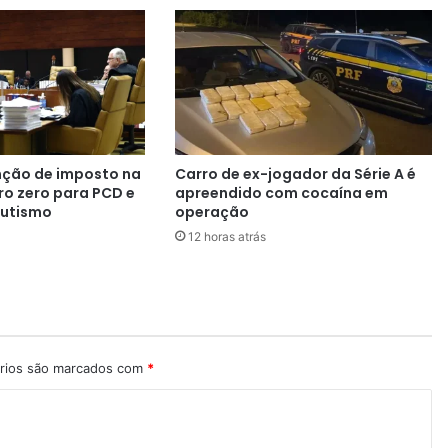
m
a
r
M
e
n
d
e
nção de imposto na
Carro de ex-jogador da Série A é
s
o zero para PCD e
apreendido com cocaína em
,
utismo
operação
c
12 horas atrás
o
n
c
e
d
e
u
rios são marcados com
*
a
p
r