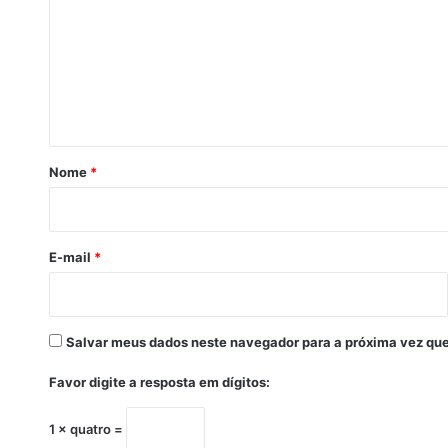
f
m
e
i
e
t
n
o
t
d
e
á
I
r
t
Nome
*
a
i
b
o
u
n
E-mail
*
a
-
B
A
Salvar meus dados neste navegador para a próxima vez que
,
F
Favor digite a resposta em dígitos:
e
r
1 × quatro =
n