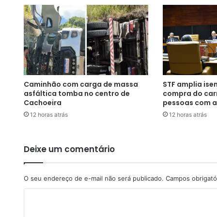
a
s
s
a
ç
ã
o
d
Caminhão com carga de massa
STF amplia ise
e
asfáltica tomba no centro de
compra do carr
m
Cachoeira
pessoas com a
a
12 horas atrás
12 horas atrás
n
d
a
t
Deixe um comentário
o
d
o
O seu endereço de e-mail não será publicado.
Campos obrigató
p
C
r
e
o