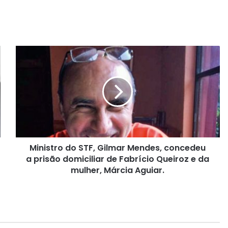
M
i
n
i
s
t
r
o
d
Ministro do STF, Gilmar Mendes, concedeu
o
a prisão domiciliar de Fabrício Queiroz e da
S
T
mulher, Márcia Aguiar.
F
,
G
i
l