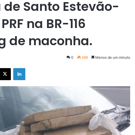
a de Santo Estevão-
 PRF na BR-116
Kg de maconha.
0
586
Menos de um minuto
X
Linkedin