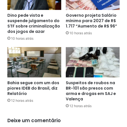
a
r
i
a
r
b
Dino pede vista e
Governo projeta Salário
r
suspende julgamento do
mínimo para 2027 de R$
a
STF sobre criminalização
1.717 “Aumento de R$ 96”
o
l
dos jogos de azar
C
h
10 horas atrás
a
i
10 horas atrás
s
s
e
t
b
a
e
v
m
a
F
i
e
r
Bahia segue com um dos
Suspeitos de roubos na
i
e
piores IDEB do Brasil, diz
BR-101 são presos com
r
c
Relatório
arma e drogas em SAJ e
a
e
Valença
12 horas atrás
d
b
12 horas atrás
e
e
S
r
Deixe um comentário
a
p