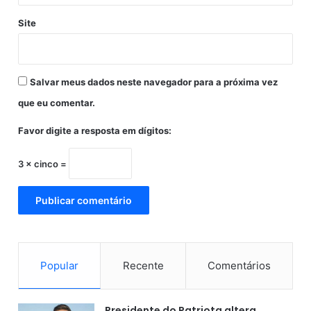
c
Site
a
c
h
o
Salvar meus dados neste navegador para a próxima vez
r
r
que eu comentar.
o
-
Favor digite a resposta em dígitos:
q
u
3 × cinco =
e
n
t
e
Popular
Recente
Comentários
Presidente do Patriota altera