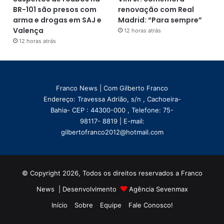
BR-101 são presos com
renovação com Real
arma e drogas em SAJ e
Madrid: “Para sempre”
Valença
12 horas atrás
12 horas atrás
Franco News | Com Gilberto Franco
Endereço: Travessa Adrião, s/n , Cachoeira-
Bahia- CEP : 44300-000 , Telefone: 75-
98117- 8819 | E-mail:
gilbertofranco2012@hotmail.com
© Copyright 2026, Todos os direitos reservados a Franco
News | Desenvolvimento
Agência Sevenmax
Início
Sobre
Equipe
Fale Conosco!