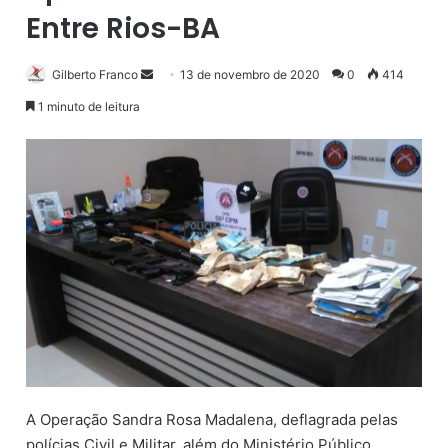
Entre Rios-BA
Gilberto Franco
M
13 de novembro de 2020
0
414
a
1 minuto de leitura
n
d
e
u
m
e
-
m
a
i
l
A Operação Sandra Rosa Madalena, deflagrada pelas
polícias Civil e Militar, além do Ministério Público