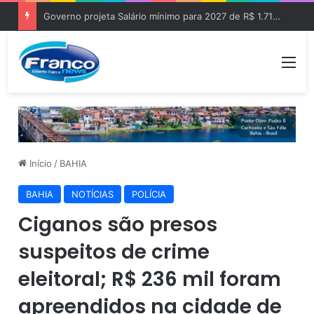
Governo projeta Salário mínimo para 2027 de R$ 1.717 “Aumento de R$ 96”
Me
Início
/
BAHIA
BAHIA
NOTÍCIAS
POLÍCIA
Ciganos são presos
suspeitos de crime
eleitoral; R$ 236 mil foram
apreendidos na cidade de