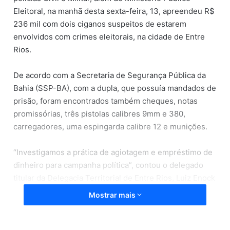
Eleitoral, na manhã desta sexta-feira, 13, apreendeu R$
236 mil com dois ciganos suspeitos de estarem
envolvidos com crimes eleitorais, na cidade de Entre
Rios.
De acordo com a Secretaria de Segurança Pública da
Bahia (SSP-BA), com a dupla, que possuía mandados de
prisão, foram encontrados também cheques, notas
promissórias, três pistolas calibres 9mm e 380,
carregadores, uma espingarda calibre 12 e munições.
“Investigamos a prática de agiotagem e empréstimo de
dinheiro para campanha política”, contou o delegado
titular da Delegacia Territorial de Entre Rios, Luiz Enock
Passos.
Mostrar mais
A ação contou com o apoio da 56ª Companhia
Independente de Polícia Militar (CIPM/Entre Rios) e da