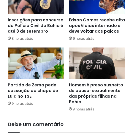
d
x
i
t
d
a
o
Inscrições para concurso
Edson Gomes recebe alta
r
da Polícia Civil da Bahia é
após 6 dias internado e
p
até 8 de setembro
deve voltar aos palcos
e
a
s
r
8 horas atrás
9 horas atrás
u
a
l
p
t
r
a
o
d
r
o
r
f
o
Partido de Zema pede
Homem é preso suspeito
i
g
cassação da chapa de
de abusar sexualmente
n
a
Lula no TSE
das próprias filhas na
a
r
Bahia
9 horas atrás
l
i
9 horas atrás
d
n
e
v
Deixe um comentário
c
e
o
s