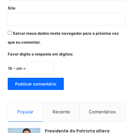
t
Site
o
n
o
C
Salvar meus dados neste navegador para a próxima vez
a
r
que eu comentar.
r
e
Favor digite a resposta em dígitos:
f
o
18 − um =
u
r
Popular
Recente
Comentários
Presidente do Patriota altera