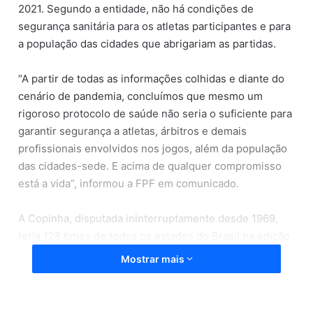
2021. Segundo a entidade, não há condições de
segurança sanitária para os atletas participantes e para
a população das cidades que abrigariam as partidas.
“A partir de todas as informações colhidas e diante do
cenário de pandemia, concluímos que mesmo um
rigoroso protocolo de saúde não seria o suficiente para
garantir segurança a atletas, árbitros e demais
profissionais envolvidos nos jogos, além da população
das cidades-sede. E acima de qualquer compromisso
está a vida”, informou a FPF em comunicado.
A Copinha, disputada ininterruptamente desde 1969,
teria 128 times de todos os estados do Brasil na edição
deste ano. Seriam cerca de 3800 atletas, mais centenas
Mostrar mais
de profissionais de comissão técnica, arbitragem e
organização das partidas.