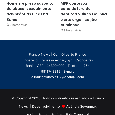
Homem é preso suspeito
MPF contesta
de abusar sexualmente
candidatura do
das próprias filhas na
deputado Binho Galinha
Bahia
e cita organização
criminosa
9 horas atrás
9 horas atrás
Franco News | Com Gilberto Franco
Endereço: Travessa Adrião, s/n , Cachoeira-
Bahia- CEP : 44300-000 , Telefone: 75-
98117- 8819 | E-mail:
gilbertofranco2012@hotmail.com
© Copyright 2026, Todos os direitos reservados a Franco
News | Desenvolvimento
Agência Sevenmax
Início
Sobre
Equipe
Fale Conosco!