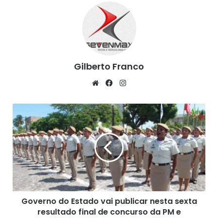
Gilberto Franco
We
Fa
Ins
bsi
ce
tag
te
bo
ra
G
ok
m
o
v
e
r
n
o
d
o
Governo do Estado vai publicar nesta sexta
E
resultado final de concurso da PM e
s