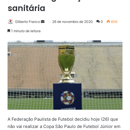
sanitária
Gilberto Franco
M
26 de novembro de 2020
0
606
a
1 minuto de leitura
n
d
e
u
m
e
-
m
a
i
l
A Federação Paulista de Futebol decidiu hoje (26) que
não vai realizar a Copa São Paulo de Futebol Júnior em