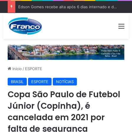
Edson Gomes recebe alta após 6 dias internado e deve voltar aos palcos
Me
Início
/
ESPORTE
BRASIL
ESPORTE
NOTÍCIAS
Copa São Paulo de Futebol
Júnior (Copinha), é
cancelada em 2021 por
falta de segurança