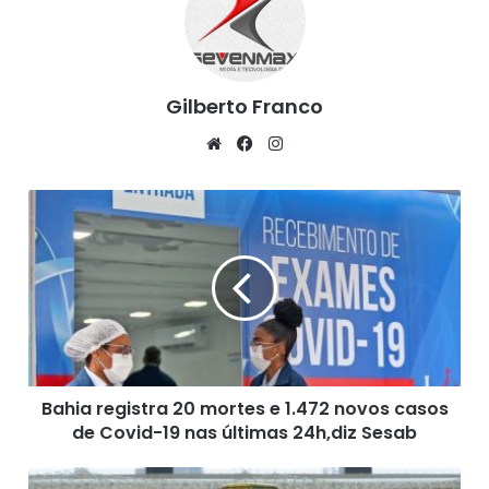
da segurança pública”, afirmou.
Gilberto Franco
We
Fa
Ins
bsi
ce
tag
te
bo
ra
B
ok
m
a
h
i
a
r
e
g
i
Bahia registra 20 mortes e 1.472 novos casos
s
de Covid-19 nas últimas 24h,diz Sesab
t
r
a
C