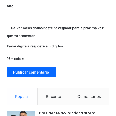
g
Site
u
r
a
n
Salvar meus dados neste navegador para a próxima vez
ç
a
que eu comentar.
s
Favor digite a resposta em dígitos:
a
n
i
16 − seis =
t
á
r
i
a
Popular
Recente
Comentários
Presidente do Patriota altera