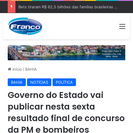
Moema Gramacho declara R$ 0 em bens após patrimônio de R$ 486 mil
Me
Início
/
BAHIA
BAHIA
NOTÍCIAS
POLÍTICA
Governo do Estado vai
publicar nesta sexta
resultado final de concurso
da PM e bombeiros