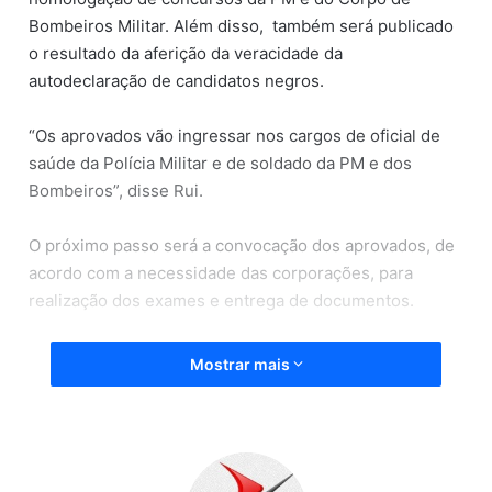
Bombeiros Militar. Além disso, também será publicado
o resultado da aferição da veracidade da
autodeclaração de candidatos negros.
“Os aprovados vão ingressar nos cargos de oficial de
saúde da Polícia Militar e de soldado da PM e dos
Bombeiros”, disse Rui.
O próximo passo será a convocação dos aprovados, de
acordo com a necessidade das corporações, para
realização dos exames e entrega de documentos.
“Todos sabem das dificuldades que temos enfrentado
Mostrar mais
para nomeação de novos servidores neste contexto de
grave crise econômica. A guerra contra a Covid-19 tem
sido nossa prioridade em 2020, mas não mediremos
esforços para ampliar os investimentos também na área