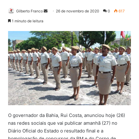
Gilberto Franco
M
26 de novembro de 2020
0
617
a
1 minuto de leitura
n
d
e
u
m
e
-
m
a
i
l
O governador da Bahia, Rui Costa, anunciou hoje (26)
nas redes sociais que vai publicar amanhã (27) no
Diário Oficial do Estado o resultado final e a
homologação de concursos da PM e do Corpo de