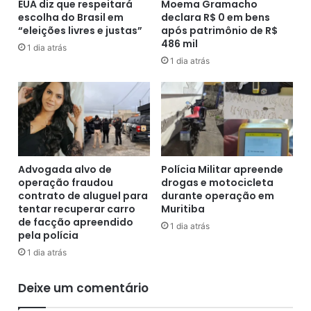
s
ú
EUA diz que respeitará
Moema Gramacho
o
escolha do Brasil em
declara R$ 0 em bens
n
“eleições livres e justas”
após patrimônio de R$
s
i
486 mil
d
o
1 dia atrás
e
r
1 dia atrás
C
(
o
C
v
o
i
p
d
i
-
n
1
h
Advogada alvo de
Polícia Militar apreende
9
a
operação fraudou
drogas e motocicleta
n
)
contrato de aluguel para
durante operação em
a
,
tentar recuperar carro
Muritiba
s
de facção apreendido
é
1 dia atrás
pela polícia
ú
c
l
a
1 dia atrás
t
n
i
c
Deixe um comentário
m
e
a
l