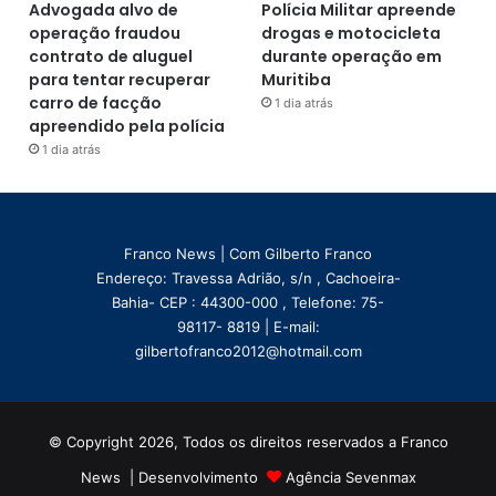
Advogada alvo de
Polícia Militar apreende
operação fraudou
drogas e motocicleta
contrato de aluguel
durante operação em
para tentar recuperar
Muritiba
carro de facção
1 dia atrás
apreendido pela polícia
1 dia atrás
Franco News | Com Gilberto Franco
Endereço: Travessa Adrião, s/n , Cachoeira-
Bahia- CEP : 44300-000 , Telefone: 75-
98117- 8819 | E-mail:
gilbertofranco2012@hotmail.com
© Copyright 2026, Todos os direitos reservados a Franco
News | Desenvolvimento
Agência Sevenmax