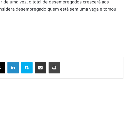
ir de uma vez, o total de desempregados crescerá aos
considera desempregado quem está sem uma vaga e tomou
X
Linkedin
Skype
Compartilhar via e-mail
Imprimir