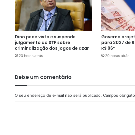
n
c
a
n
o
Dino pede vista e suspende
Governo projet
s
julgamento do STF sobre
para 2027 de R
E
criminalização dos jogos de azar
R$ 96”
U
20 horas atrás
20 horas atrás
A
,
H
e
Deixe um comentário
r
m
a
O seu endereço de e-mail não será publicado.
Campos obrigató
n
C
C
a
o
i
m
n
,
e