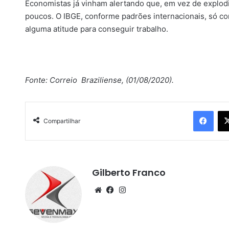
Economistas já vinham alertando que, em vez de explod
poucos. O IBGE, conforme padrões internacionais, só 
alguma atitude para conseguir trabalho.
Fonte: Correio Braziliense, (01/08/2020).
Facebook
Compartilhar
Gilberto Franco
We
Fa
Ins
bsi
ce
tag
te
bo
ra
ok
m