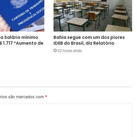
d
a
s
p
e
a Salário mínimo
Bahia segue com um dos piores
s
$ 1.717 “Aumento de
IDEB do Brasil, diz Relatório
s
22 horas atrás
o
a
s
d
e
s
c
o
rios são marcados com
*
n
h
e
c
e
m