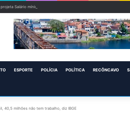
projeta Salário mínimo para 2027 de R$ 1.717 “Aumento de R$ 96”
NTO
ESPORTE
POLÍCIA
POLÍTICA
RECÔNCAVO
S
, 40,5 milhões não tem trabalho, diz IBGE