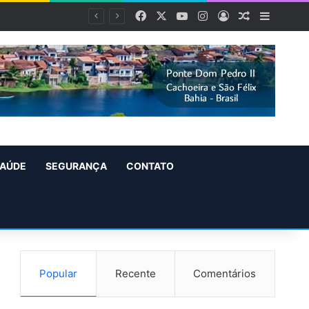
Facebook
X
YouTube
Instagram
Entrar
Artigo alea
Barra L
AÚDE
SEGURANÇA
CONTATO
Popular
Recente
Comentários