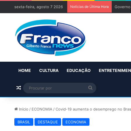
sexta-feira, agosto 7 2026
Notícias de Última Hora
Governo 
HOME
CULTURA
EDUCAÇÃO
ENTRETENIME
Artigo aleatório
Procurar
por
Início
/
ECONOMIA
/
Covid-19 aumenta o desemprego no Brasil
BRASIL
DESTAQUE
ECONOMIA