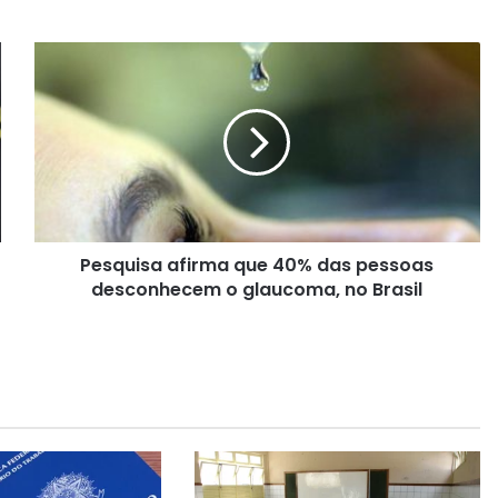
P
e
s
q
u
i
s
a
a
Pesquisa afirma que 40% das pessoas
f
desconhecem o glaucoma, no Brasil
i
r
m
a
q
u
e
4
0
%