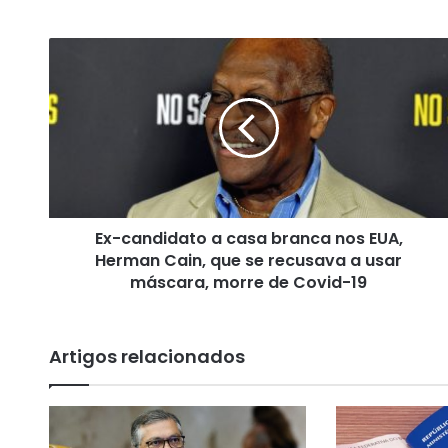
E
x
-
c
a
n
d
i
d
Ex-candidato a casa branca nos EUA,
a
Herman Cain, que se recusava a usar
t
o
máscara, morre de Covid-19
a
c
a
Artigos relacionados
s
a
b
r
a