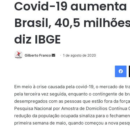
Covid-19 aumenta
Brasil, 40,5 milhõe
diz IBGE
Gilberto Franco
M
1 de agosto de 2020
a
Facebook
n
d
e
Em meio à crise causada pela covid-19, o mercado de tr
u
pela terceira vez seguida, enquanto o contingente de b
m
desempregados com as pessoas que estão fora da força 
e
Pesquisa Nacional por Amostra de Domicílios Contínua Co
-
redução da população ocupada sinaliza para o fechament
m
primeira semana de maio, quando começou a nova pesqu
a