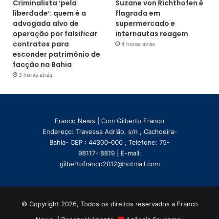
Criminalista ‘pela
Suzane von Richthofen é
liberdade’: quem é a
flagrada em
advogada alvo de
supermercado e
operação por falsificar
internautas reagem
contratos para
4 horas atrás
esconder patrimônio de
facção na Bahia
3 horas atrás
Franco News | Com Gilberto Franco
Endereço: Travessa Adrião, s/n , Cachoeira-
Bahia- CEP : 44300-000 , Telefone: 75-
98117- 8819 | E-mail:
gilbertofranco2012@hotmail.com
© Copyright 2026, Todos os direitos reservados a Franco