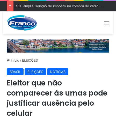
STF amplia isenção de imposto na compra do carro zero para PCD e pessoas com autismo
Me
Início
/
ELEIÇÕES
BRASIL
ELEIÇÕES
NOTÍCIAS
Eleitor que não
comparecer às urnas pode
justificar ausência pelo
celular