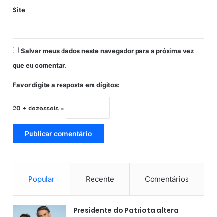
a
Site
n
a
A
n
Salvar meus dados neste navegador para a próxima vez
v
que eu comentar.
i
s
Favor digite a resposta em dígitos:
a
20 + dezesseis =
Popular
Recente
Comentários
Presidente do Patriota altera