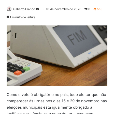
Gilberto Franco
M
10 de novembro de 2020
0
518
a
1 minuto de leitura
n
d
e
u
m
e
-
m
a
i
l
Como o voto é obrigatório no país, todo eleitor que não
comparecer às urnas nos dias 15 e 29 de novembro nas
eleições municipais está igualmente obrigado a
justificar a ausência, sob pena de ter suspensos