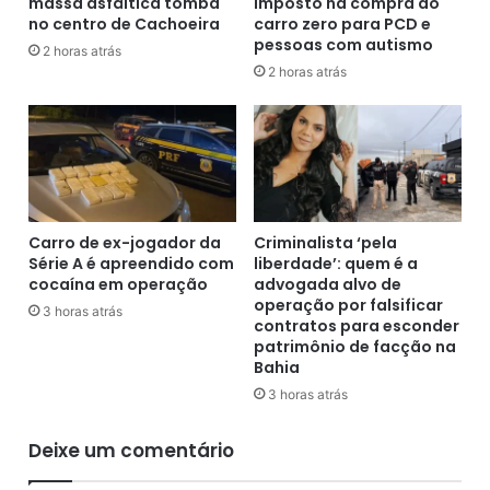
massa asfáltica tomba
imposto na compra do
e
o
no centro de Cachoeira
carro zero para PCD e
i
T
pessoas com autismo
R
C
2 horas atrás
o
2 horas atrás
U
b
q
e
u
r
e
t
a
o
v
C
a
a
l
Carro de ex-jogador da
Criminalista ‘pela
r
i
Série A é apreendido com
liberdade’: quem é a
l
e
cocaína em operação
advogada alvo de
o
p
operação por falsificar
3 horas atrás
s
contratos para esconder
o
patrimônio de facção na
p
s
Bahia
o
s
r
í
3 horas atrás
d
v
í
e
Deixe um comentário
v
l
i
i