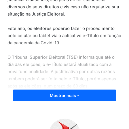
diversos de seus direitos civis caso não regularize sua
situação na Justiça Eleitoral.
Este ano, os eleitores poderão fazer o procedimento
pelo celular ou tablet via o aplicativo e-Título em função
da pandemia da Covid-19.
O Tribunal Superior Eleitoral (TSE) informa que até o
dia das eleições, o e-Título estará atualizado com a
nova funcionalidade. A justificativa por outras razões
também poderá ser feita pelo e-Título, porém apenas
após as eleições, num prazo de 60 dias.
Mostrar mais
As outras formas de justificar a ausência no dia da
votação continuam válidas.
Passo a passo: