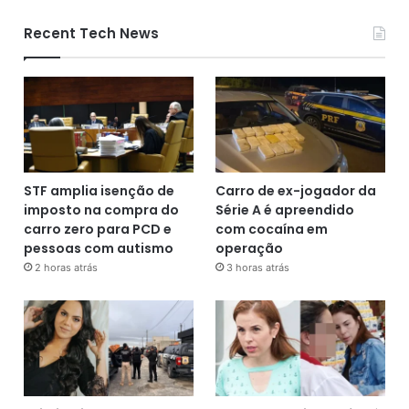
Recent Tech News
STF amplia isenção de
Carro de ex-jogador da
imposto na compra do
Série A é apreendido
carro zero para PCD e
com cocaína em
pessoas com autismo
operação
2 horas atrás
3 horas atrás