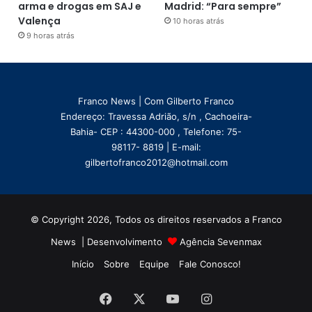
arma e drogas em SAJ e
Madrid: “Para sempre”
Valença
10 horas atrás
9 horas atrás
Franco News | Com Gilberto Franco
Endereço: Travessa Adrião, s/n , Cachoeira-
Bahia- CEP : 44300-000 , Telefone: 75-
98117- 8819 | E-mail:
gilbertofranco2012@hotmail.com
© Copyright 2026, Todos os direitos reservados a Franco
News | Desenvolvimento
Agência Sevenmax
Início
Sobre
Equipe
Fale Conosco!
Facebook
X
YouTube
Instagram