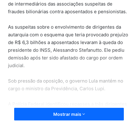
de intermediários das associações suspeitas de
fraudes bilionárias contra aposentados e pensionistas.
As suspeitas sobre o envolvimento de dirigentes da
autarquia com o esquema que teria provocado prejuízo
de R$ 6,3 bilhões a aposentados levaram à queda do
presidente do INSS, Alessandro Stefanutto. Ele pediu
demissão após ter sido afastado do cargo por ordem
judicial.
Sob pressão da oposição, o governo Lula mantém no
cargo o ministro da Previdência, Carlos Lupi.
A Polícia Federal identificou repasses a três dirigentes
do INSS:
Mostrar mais
André Paulo Felix Fidelis, ex-diretor de Benefícios
e Relacionamento com o Cidadão;