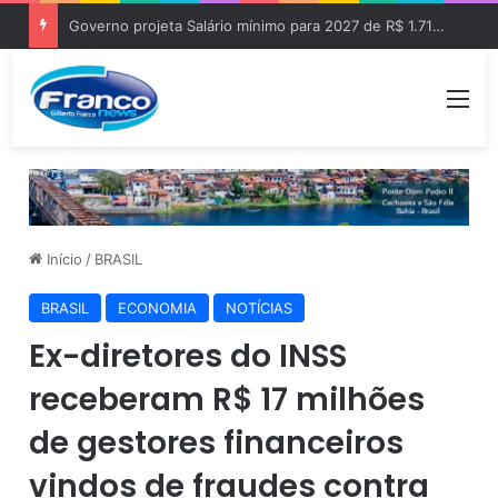
Governo projeta Salário mínimo para 2027 de R$ 1.717 “Aumento de R$ 96”
Me
Início
/
BRASIL
BRASIL
ECONOMIA
NOTÍCIAS
Ex-diretores do INSS
receberam R$ 17 milhões
de gestores financeiros
vindos de fraudes contra