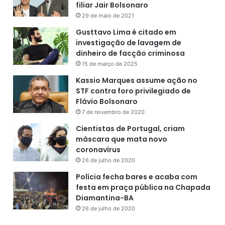
filiar Jair Bolsonaro
A reportagem pediu manifestação de Virgílio Antônio e
29 de maio de 2021
busca contato com as demais defesas.
Gusttavo Lima é citado em
investigação de lavagem de
dinheiro de facção criminosa
15 de março de 2025
Kassio Marques assume ação no
STF contra foro privilegiado de
Flávio Bolsonaro
7 de novembro de 2020
Cientistas de Portugal, criam
máscara que mata novo
coronavírus
Fonte:
Rayssa Motta/Fausto Macedo/Estadão
26 de julho de 2020
Polícia fecha bares e acaba com
Politica Livre, 29/04/2025
festa em praça pública na Chapada
Diamantina-BA
26 de julho de 2020