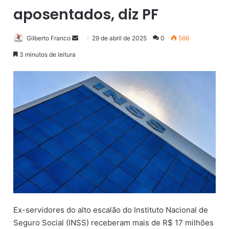
aposentados, diz PF
Gilberto Franco
M
29 de abril de 2025
0
566
a
3 minutos de leitura
n
d
e
u
m
e
-
m
a
i
l
Ex-servidores do alto escalão do Instituto Nacional de
Seguro Social (INSS) receberam mais de R$ 17 milhões