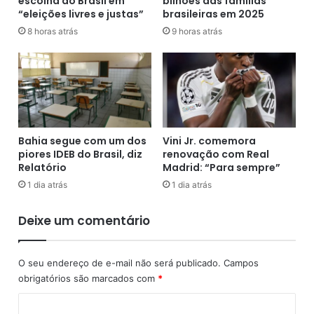
escolha do Brasil em
bilhões das famílias
d
“eleições livres e justas”
brasileiras em 2025
e
e
r
d
8 horas atrás
9 horas atrás
c
e
o
t
r
a
t
n
a
q
d
u
a
i
Bahia segue com um dos
Vini Jr. comemora
a
n
piores IDEB do Brasil, diz
renovação com Real
p
h
Relatório
Madrid: “Para sempre”
a
o
1 dia atrás
1 dia atrás
r
a
t
p
Deixe um comentário
i
r
r
e
d
e
O seu endereço de e-mail não será publicado.
Campos
e
n
obrigatórios são marcados com
*
h
d
o
e
C
j
a