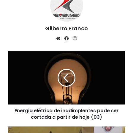
Fonte: Voz da Bahia, (03/08/2020).
Gilberto Franco
We
Fa
Ins
bsi
ce
tag
te
bo
ra
E
ok
m
n
e
r
g
i
a
e
l
Energia elétrica de inadimplentes pode ser
é
cortada a partir de hoje (03)
t
r
i
O