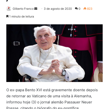
Gilberto Franco
M
3 de agosto de 2020
0
823
a
1 minuto de leitura
n
d
e
u
m
e
-
m
a
i
l
O ex-papa Bento XVI está gravemente doente depois
de retornar ao Vaticano de uma visita à Alemanha,
informou hoje (3) o jornal alemão Passauer Neuer
Presse, citando o biógrafo do ex-pontífice.