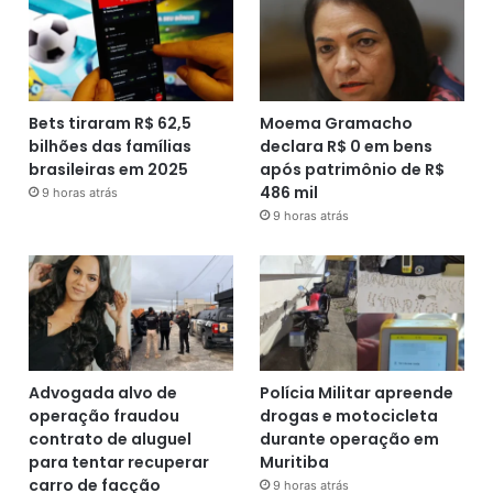
Bets tiraram R$ 62,5
Moema Gramacho
bilhões das famílias
declara R$ 0 em bens
brasileiras em 2025
após patrimônio de R$
486 mil
9 horas atrás
9 horas atrás
Advogada alvo de
Polícia Militar apreende
operação fraudou
drogas e motocicleta
contrato de aluguel
durante operação em
para tentar recuperar
Muritiba
carro de facção
9 horas atrás