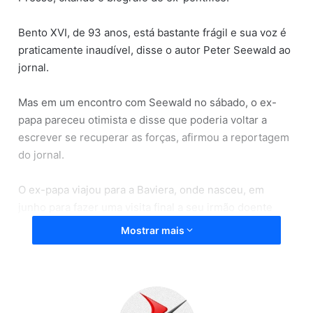
Bento XVI, de 93 anos, está bastante frágil e sua voz é
praticamente inaudível, disse o autor Peter Seewald ao
jornal.
Mas em um encontro com Seewald no sábado, o ex-
papa pareceu otimista e disse que poderia voltar a
escrever se recuperar as forças, afirmou a reportagem
do jornal.
O ex-papa viajou para a Baviera, onde nasceu, em
junho para fazer uma visita final a seu irmão doente
Georg Ratzinger, que tinha 96 anos e morreu pouco
Mostrar mais
depois.
Foi a primeira viagem do ex-papa para fora da Itália
desde 2013, ano que ele renunciou ao pontificado.