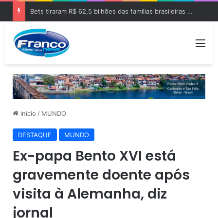
Bets tiraram R$ 62,5 bilhões das famílias brasileiras em 2025
Me
Início
/
MUNDO
DESTAQUE
MUNDO
Ex-papa Bento XVI está
gravemente doente após
visita à Alemanha, diz
jornal