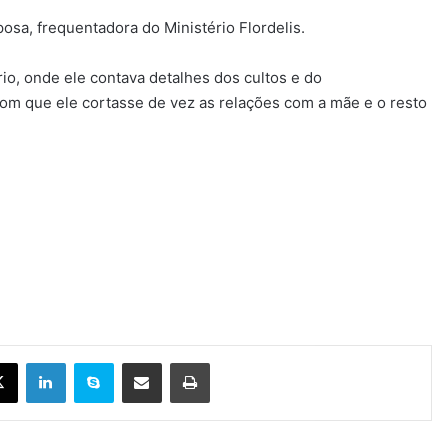
osa, frequentadora do Ministério Flordelis.
io, onde ele contava detalhes dos cultos e do
om que ele cortasse de vez as relações com a mãe e o resto
X
Linkedin
Skype
Compartilhar via e-mail
Imprimir