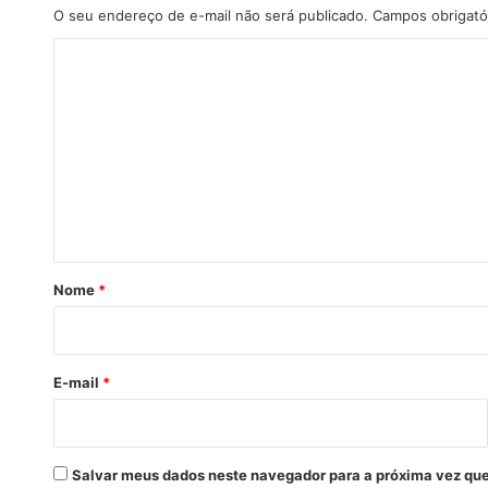
o
O seu endereço de e-mail não será publicado.
Campos obrigató
v
C
a
i
o
a
m
R
$
e
5
n
2
t
m
i
á
l
r
h
Nome
*
õ
i
e
o
s
n
E-mail
*
o
p
r
ó
Salvar meus dados neste navegador para a próxima vez que