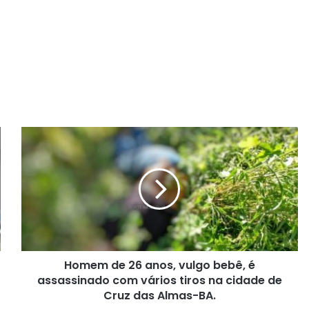
H
o
m
e
m
d
e
2
6
Homem de 26 anos, vulgo bebê, é
a
assassinado com vários tiros na cidade de
n
o
Cruz das Almas-BA.
s