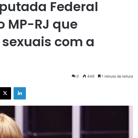
eputada Federal
ao MP-RJ que
 sexuais com a
0
449
1 minuto de leitura
X
Linkedin