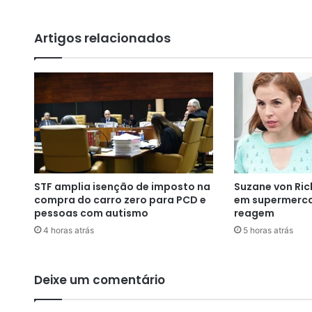
u
r
Artigos relacionados
s
o
2
2
9
3
a
c
u
m
STF amplia isenção de imposto na
Suzane von Ric
u
compra do carro zero para PCD e
em supermerca
l
pessoas com autismo
reagem
a
4 horas atrás
5 horas atrás
e
p
r
ê
Deixe um comentário
m
i