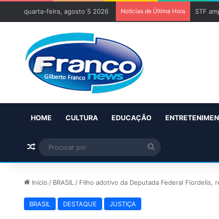
quarta-feira, agosto 5 2026
Notícias de Última Hora
STF amp
HOME
CULTURA
EDUCAÇÃO
ENTRETENIME
Artigo aleatório
Procurar
por
Início
/
BRASIL
/
Filho adotivo da Deputada Federal Flordelis,
BRASIL
DESTAQUE
JUSTIÇA