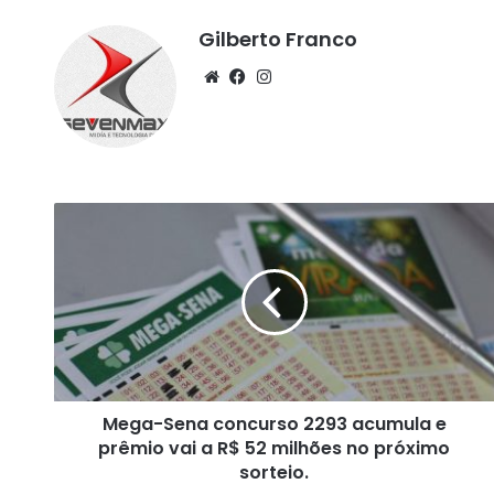
Gilberto Franco
We
Fa
Ins
bsi
ce
tag
te
bo
ra
ok
m
M
e
g
a
-
S
e
n
a
Mega-Sena concurso 2293 acumula e
c
prêmio vai a R$ 52 milhões no próximo
o
n
sorteio.
c