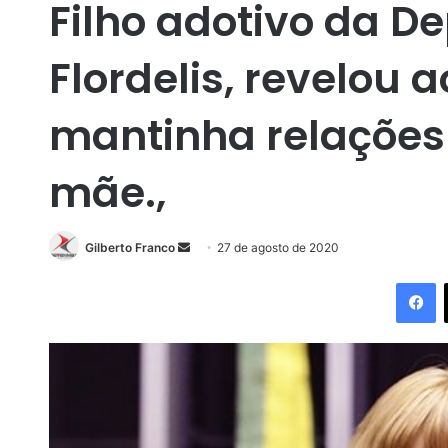
Filho adotivo da D
Flordelis, revelou 
mantinha relações
mãe.,
Gilberto Franco
M
27 de agosto de 2020
a
Facebook
n
d
e
u
m
e
-