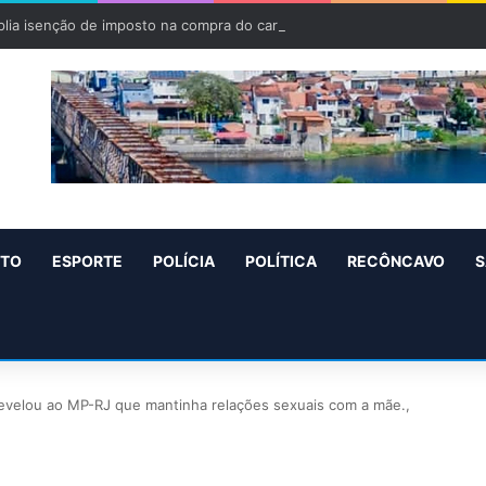
lia isenção de imposto na compra do carro zero para PCD e pessoas c
NTO
ESPORTE
POLÍCIA
POLÍTICA
RECÔNCAVO
S
 revelou ao MP-RJ que mantinha relações sexuais com a mãe.,