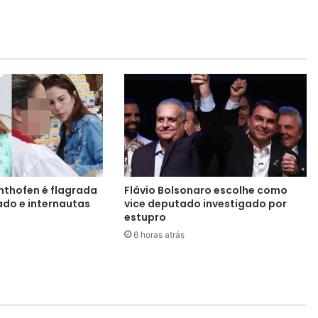
,
v
u
l
g
o
b
e
b
ê
,
é
hthofen é flagrada
Flávio Bolsonaro escolhe como
a
do e internautas
vice deputado investigado por
s
estupro
s
6 horas atrás
a
s
s
i
n
a