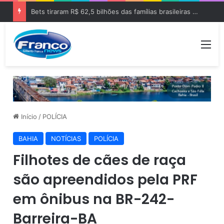
Bets tiraram R$ 62,5 bilhões das famílias brasileiras em 2025
Me
Início
/
POLÍCIA
BAHIA
NOTÍCIAS
POLÍCIA
Filhotes de cães de raça
são apreendidos pela PRF
em ônibus na BR-242-
Barreira-BA