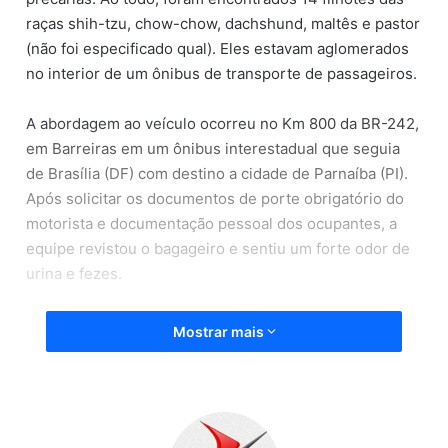
raças shih-tzu, chow-chow, dachshund, maltês e pastor
(não foi especificado qual). Eles estavam aglomerados
no interior de um ônibus de transporte de passageiros.
A abordagem ao veículo ocorreu no Km 800 da BR-242,
em Barreiras em um ônibus interestadual que seguia
de Brasília (DF) com destino a cidade de Parnaíba (PI).
Após solicitar os documentos de porte obrigatório do
motorista e documentação pessoal dos ocupantes, a
equipe revistou o bagageiro e sentiu um forte odor de
urina e fezes.
Os cães foram embarcados em Brasília (DF) e seriam
Mostrar mais
levados para Parnaíba (PI), portanto, percorreriam uma
distância de 2.100 quilômetros e quase 40 horas de
viagem. No caminhão, ninguém apresentou qualquer
documentação legal dos animais, como nota fiscal, guia