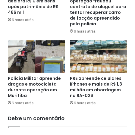
declara R$ 0 em bens
operação fraudou
t
e
após patrimônio de R$
contrato de aluguel para
c
u
486 mil
tentar recuperar carro
o
m
de facção apreendido
n
6 horas atrás
m
pela polícia
t
i
6 horas atrás
r
l
a
h
g
ã
o
o
v
d
e
e
r
c
n
a
Polícia Militar apreende
PRE apreende celulares
a
s
drogas e motocicleta
iPhones e mais de R$ 1,3
d
durante operação em
milhão em abordagem
o
Muritiba
na BA-026
o
s
r
d
6 horas atrás
6 horas atrás
d
e
e
C
Deixe um comentário
S
o
a
v
n
i