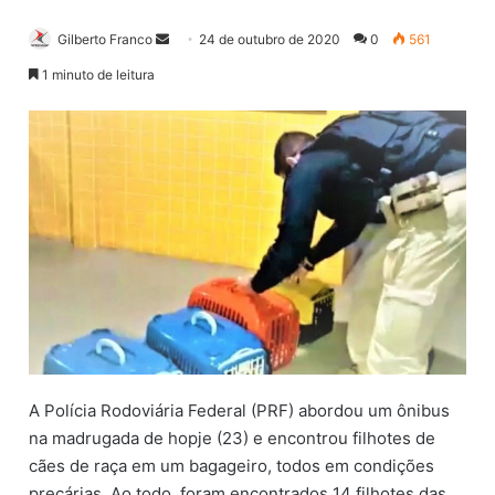
Gilberto Franco
M
24 de outubro de 2020
0
561
a
1 minuto de leitura
n
d
e
u
m
e
-
m
a
i
l
A Polícia Rodoviária Federal (PRF) abordou um ônibus
na madrugada de hopje (23) e encontrou filhotes de
cães de raça em um bagageiro, todos em condições
precárias. Ao todo, foram encontrados 14 filhotes das