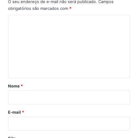
O seu endereço de e-mail não será publicado.
Campos
t
d
obrigatórios são marcados com
*
a
-
C
1
C
a
9
o
t
a
m
r
e
i
n
n
a
t
á
r
Nome
*
i
o
E-mail
*