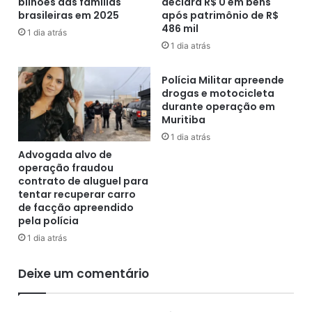
bilhões das famílias
declara R$ 0 em bens
á
0
brasileiras em 2025
após patrimônio de R$
c
e
486 mil
a
q
1 dia atrás
r
1 dia atrás
u
a
i
S
p
Polícia Militar apreende
ã
a
drogas e motocicleta
o
m
durante operação em
C
Muritiba
e
o
n
1 dia atrás
s
t
Advogada alvo de
m
o
operação fraudou
e
s
contrato de aluguel para
,
s
tentar recuperar carro
e
de facção apreendido
o
pela polícia
m
n
F
o
1 dia atrás
e
r
i
o
Deixe um comentário
r
s
a
e
d
m