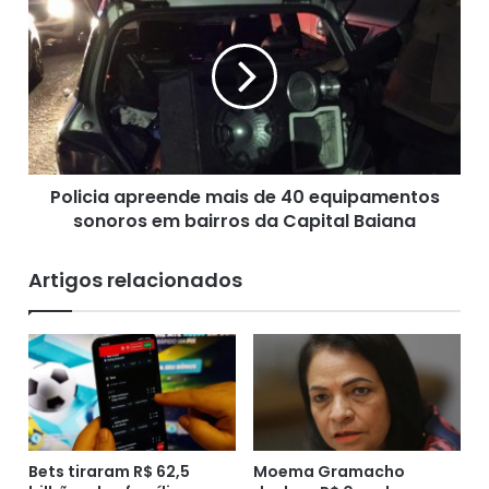
i
o
n
l
a
i
d
c
a
i
a
a
t
a
i
p
r
Policia apreende mais de 40 equipamentos
r
o
sonoros em bairros da Capital Baiana
e
s
e
n
n
Artigos relacionados
o
d
b
e
a
m
i
a
r
i
r
s
o
d
C
e
h
Bets tiraram R$ 62,5
Moema Gramacho
4