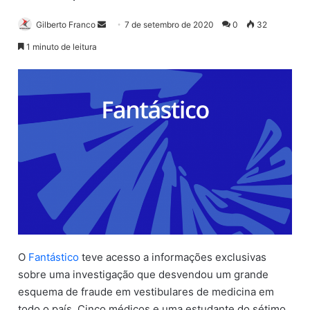
Gilberto Franco
M
7 de setembro de 2020
0
32
a
1 minuto de leitura
n
d
e
u
m
e
-
m
a
i
l
O
Fantástico
teve acesso a informações exclusivas
sobre uma investigação que desvendou um grande
esquema de fraude em vestibulares de medicina em
todo o país. Cinco médicos e uma estudante do sétimo