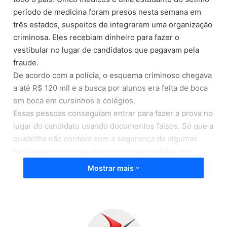
período de medicina foram presos nesta semana em
três estados, suspeitos de integrarem uma organização
criminosa. Eles recebiam dinheiro para fazer o
vestibular no lugar de candidatos que pagavam pela
fraude.
De acordo com a polícia, o esquema criminoso chegava
a até R$ 120 mil e a busca por alunos era feita de boca
em boca em cursinhos e colégios.
Essas pessoas conseguiam entrar para fazer a prova no
lugar do candidato usando documentos falsos. Só que a
quadrilha não contava com a segurança de algumas
faculdades – em uma delas, uma das medidas era
fotografar os candidatos antes de cada prova; em outra,
Mostrar mais
capturar as impressões digitais.
Os alunos e pais que faziam parte do esquema também
estão sendo investigados por estelionato e falsificação
de documentos. Se condenados, podem pegar sete