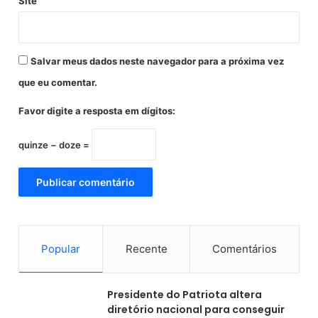
Site
a
Salvar meus dados neste navegador para a próxima vez
que eu comentar.
Favor digite a resposta em dígitos:
quinze − doze =
Popular
Recente
Comentários
Presidente do Patriota altera
diretório nacional para conseguir