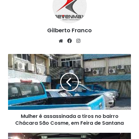
anos de prisão.
Fonte: G1, (06/09/2020)
Gilberto Franco
We
Fa
Ins
bsi
ce
tag
te
bo
ra
M
ok
m
u
l
h
e
r
é
a
s
Mulher é assassinada a tiros no bairro
s
Chácara São Cosme, em Feira de Santana
a
s
s
P