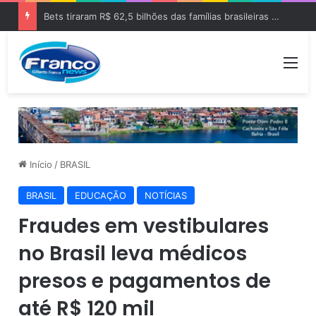
Bets tiraram R$ 62,5 bilhões das famílias brasileiras em 2025
Me
Início
/
BRASIL
BRASIL
EDUCAÇÃO
NOTÍCIAS
Fraudes em vestibulares
no Brasil leva médicos
presos e pagamentos de
até R$ 120 mil