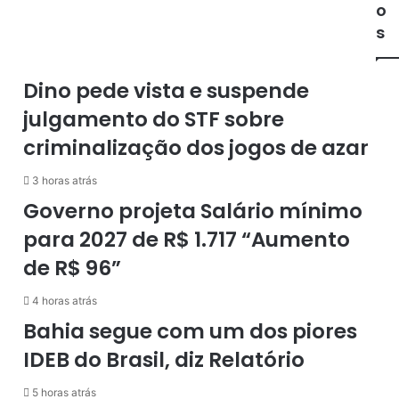
e
o
o
p
s
s
a
o
r
b
a
r
Dino pede vista e suspende
1
e
julgamento do STF sobre
4
c
,
o
criminalização dos jogos de azar
4
m
%
p
3 horas atrás
n
r
Governo projeta Salário mínimo
o
a
t
d
para 2027 de R$ 1.717 “Aumento
r
e
de R$ 96”
i
v
m
a
4 horas atrás
e
c
s
i
Bahia segue com um dos piores
t
n
IDEB do Brasil, diz Relatório
r
a
e
c
5 horas atrás
e
h