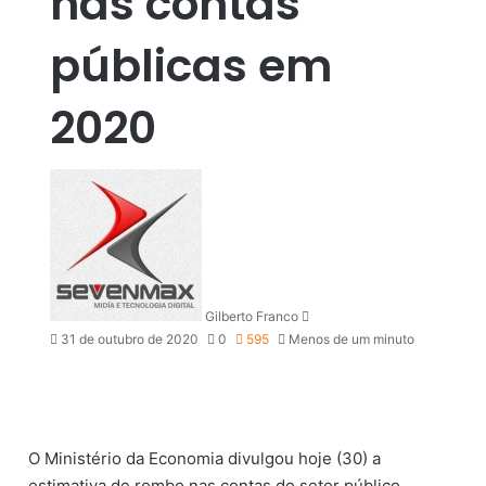
nas contas
públicas em
2020
M
a
n
d
e
u
Gilberto Franco
m
31 de outubro de 2020
0
595
Menos de um minuto
e
-
m
a
i
l
O Ministério da Economia divulgou hoje (30) a
estimativa de rombo nas contas do setor público