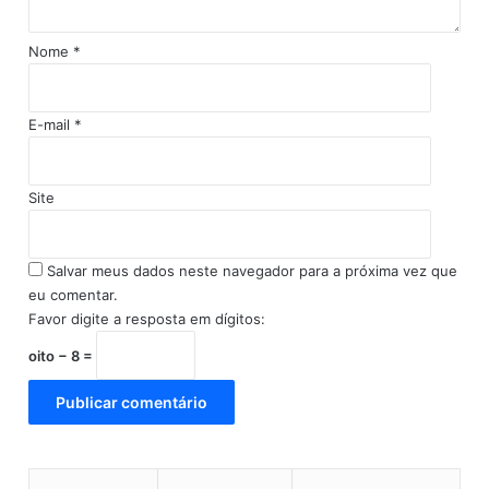
i
o
h
r
a
o
Nome
*
d
'
e
s
E-mail
*
d
e
2
0
Site
1
2
Salvar meus dados neste navegador para a próxima vez que
eu comentar.
Favor digite a resposta em dígitos:
oito − 8 =