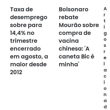
bsi
ce
tag
te
bo
ra
Taxa de
Bolsonaro
A
T
B
ok
m
a
o
r
desemprego
rebate
x
l
t
sobre para
Mourão sobre
a
s
i
d
o
14,4% no
compra de
g
e
n
o
d
trimestre
a
vacina
e
r
s
encerrado
chinesa: 'A
s
o
r
e
r
em agosto, a
caneta Bic é
e
m
e
maior desde
minha'
l
p
b
a
r
a
2012
e
t
c
g
e
i
o
M
o
s
o
n
o
u
a
b
r
d
r
ã