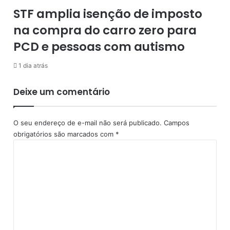
n
i
STF amplia isenção de imposto
c
n
na compra do carro zero para
e
e
r
s
PCD e pessoas com autismo
r
a
a
:
1 dia atrás
d
'
o
A
Deixe um comentário
e
c
m
a
a
n
O seu endereço de e-mail não será publicado.
Campos
g
e
obrigatórios são marcados com
*
o
t
C
s
a
o
t
B
m
o
i
e
,
c
n
a
é
t
m
m
á
a
i
r
i
n