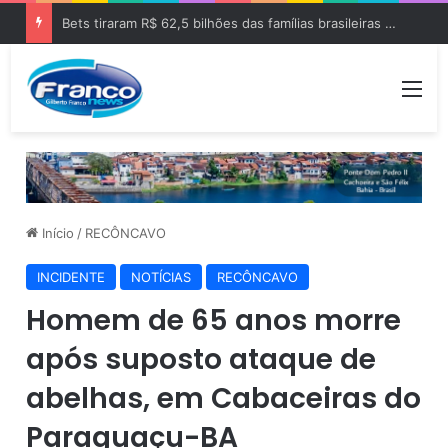
Moema Gramacho declara R$ 0 em bens após patrimônio de R$ 486 mil
Me
Início
/
RECÔNCAVO
INCIDENTE
NOTÍCIAS
RECÔNCAVO
Homem de 65 anos morre
após suposto ataque de
abelhas, em Cabaceiras do
Paraguaçu-BA