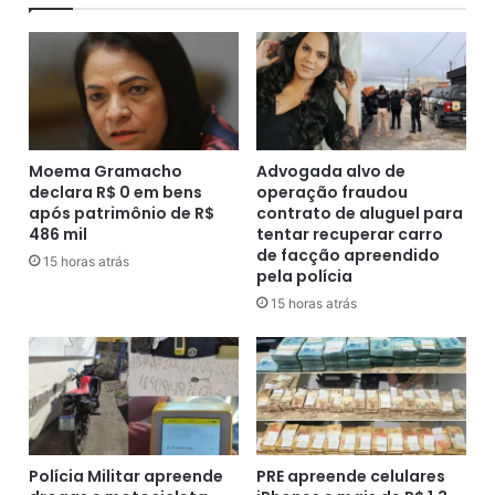
a
t
d
o
a
a
s
t
e
i
c
r
a
o
r
s
Moema Gramacho
Advogada alvo de
r
declara R$ 0 em bens
operação fraudou
e
após patrimônio de R$
contrato de aluguel para
e
m
486 mil
tentar recuperar carro
a
r
de facção apreendido
t
e
15 horas atrás
pela polícia
a
s
15 horas atrás
s
i
e
d
m
e
S
n
A
c
J
i
,
a
D
l
Polícia Militar apreende
PRE apreende celulares
o
I