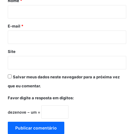
Nome
*
e
a
i
V
,
a
e
o
r
m
E-mail
*
z
F
e
e
d
i
o
r
Site
a
d
e
S
Salvar meus dados neste navegador para a próxima vez
a
n
que eu comentar.
t
Favor digite a resposta em dígitos:
a
n
a
dezenove − um =