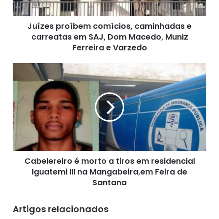
r
o
Juízes proíbem comícios, caminhadas e
í
carreatas em SAJ, Dom Macedo, Muniz
b
e
Ferreira e Varzedo
m
c
C
o
a
m
b
í
e
c
l
i
e
o
r
s
e
,
i
c
Cabelereiro é morto a tiros em residencial
r
a
Iguatemi III na Mangabeira,em Feira de
o
m
é
Santana
i
m
n
o
Artigos relacionados
h
r