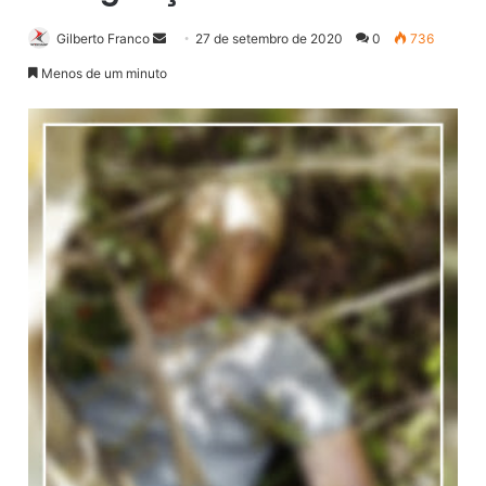
Gilberto Franco
M
27 de setembro de 2020
0
736
a
Menos de um minuto
n
d
e
u
m
e
-
m
a
i
l