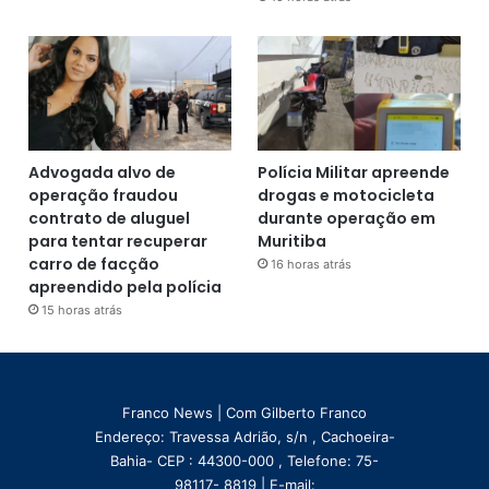
Advogada alvo de
Polícia Militar apreende
operação fraudou
drogas e motocicleta
contrato de aluguel
durante operação em
para tentar recuperar
Muritiba
carro de facção
16 horas atrás
apreendido pela polícia
15 horas atrás
Franco News | Com Gilberto Franco
Endereço: Travessa Adrião, s/n , Cachoeira-
Bahia- CEP : 44300-000 , Telefone: 75-
98117- 8819 | E-mail: