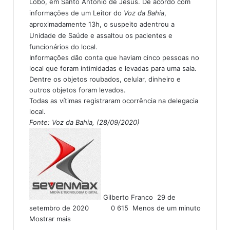
Lobo, em Santo Antonio de Jesus. De acordo com
informações de um Leitor do
Voz da Bahia
,
aproximadamente 13h, o suspeito adentrou a
Unidade de Saúde e assaltou os pacientes e
funcionários do local.
Informações dão conta que haviam cinco pessoas no
local que foram intimidadas e levadas para uma sala.
Dentre os objetos roubados, celular, dinheiro e
outros objetos foram levados.
Todas as vítimas registraram ocorrência na delegacia
local.
Fonte: Voz da Bahia, (28/09/2020)
M
a
n
d
e
u
Gilberto Franco
29 de
m
setembro de 2020
0
615
Menos de um minuto
e
Mostrar mais
-
m