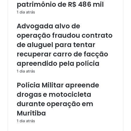
patrimônio de R$ 486 mil
a
h
s
a
1 dia atrás
n
é
a
e
Advogada alvo de
B
n
operação fraudou contrato
a
c
h
o
de aluguel para tentar
i
n
recuperar carro de facção
a
t
,
r
apreendido pela polícia
m
a
1 dia atrás
a
d
i
o
Polícia Militar apreende
s
e
d
m
drogas e motocicleta
a
t
durante operação em
m
e
e
r
Muritiba
t
r
a
e
1 dia atrás
d
n