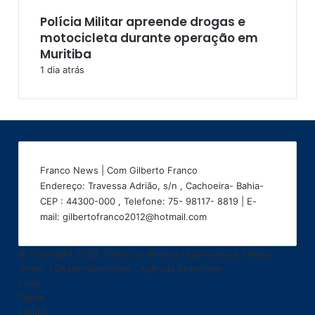
Polícia Militar apreende drogas e
motocicleta durante operação em
Muritiba
1 dia atrás
Franco News | Com Gilberto Franco
Endereço: Travessa Adrião, s/n , Cachoeira- Bahia-
CEP : 44300-000 , Telefone: 75- 98117- 8819 | E-
mail: gilbertofranco2012@hotmail.com
© Copyright 2026, Todos os direitos reservados a Franco
News | Desenvolvimento
Agência Sevenmax
Início
Sobre
Equipe