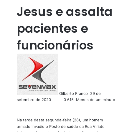
Jesus e assalta
pacientes e
funcionários
M
a
n
d
e
u
Gilberto Franco
29 de
m
setembro de 2020
0
615
Menos de um minuto
e
-
m
a
Na tarde desta segunda-feira (28), um homem
i
armado invadiu o Posto de saúde da Rua Viriato
l