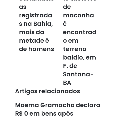
as
de
c
o
a
a
c
m
registrada
maconha
n
o
d
s na Bahia,
m
é
i
1
mais da
encontrad
d
8
a
t
metade é
o em
t
a
de homens
terreno
u
b
r
l
baldio, em
a
e
F. de
s
t
r
e
Santana-
e
s
BA
g
d
i
e
Artigos relacionados
s
m
t
a
Moema Gramacho declara
r
c
a
o
R$ 0 em bens após
d
n