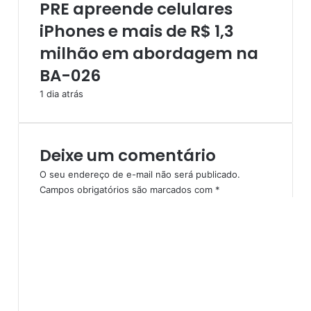
PRE apreende celulares
e
o
é
b
iPhones e mais de R$ 1,3
d
a
e
l
milhão em abordagem na
h
d
BA-026
o
i
m
o
1 dia atrás
e
,
n
e
s
m
F
Deixe um comentário
.
O seu endereço de e-mail não será publicado.
d
Campos obrigatórios são marcados com
*
e
C
S
o
a
m
n
e
t
n
a
n
t
a
á
-