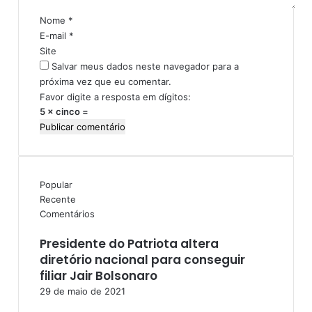
r
B
i
Nome
*
A
o
E-mail
*
Site
Salvar meus dados neste navegador para a
próxima vez que eu comentar.
Favor digite a resposta em dígitos:
5 × cinco =
Popular
Recente
Comentários
Presidente do Patriota altera
diretório nacional para conseguir
filiar Jair Bolsonaro
29 de maio de 2021