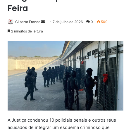
Feira
Gilberto Franco
M
7 de julho de 2026
0
509
a
2 minutos de leitura
n
d
e
u
m
e
-
m
a
i
l
A Justiça condenou 10 policiais penais e outros réus
acusados de integrar um esquema criminoso que