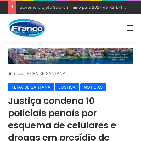
Governo projeta Salário mínimo para 2027 de R$ 1.717 “Aumento de R$ 96”
Me
Início
/
FEIRA DE SANTANA
FEIRA DE SANTANA
JUSTIÇA
NOTÍCIAS
Justiça condena 10
policiais penais por
esquema de celulares e
drogas em presídio de