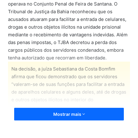
operava no Conjunto Penal de Feira de Santana. O
Tribunal de Justiça da Bahia reconheceu que os
acusados atuaram para facilitar a entrada de celulares,
drogas e outros objetos ilícitos na unidade prisional
mediante o recebimento de vantagens indevidas. Além
das penas impostas, o TJBA decretou a perda dos
cargos públicos dos servidores condenados, embora
tenha autorizado que recorram em liberdade.
Na decisão, a juíza Sebastiana da Costa Bomfim
afirma que ficou demonstrado que os servidores
“valeram-se de suas funções para facilitar a entrada
de aparelhos celulares e alguns deles, até de drogas
e outros objetos ilícitos no interior do
estabelecimento prisional, mediante recebimento de
Mostrar mais
vantagem indevida”, diz a magistrada na sentença
assinada nesta segunda-feira (6). Para ela, as provas
reunidas ao longo da ação penal demonstram a