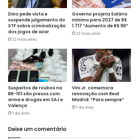
s
a
p
C
e
Dino pede vista e
Governo projeta Salário
B
suspende julgamento do
mínimo para 2027 de R$
i
STF sobre criminalização
1.717 “Aumento de R$ 96”
F
t
dos jogos de azar
a
o
22 horas atrás
p
d
22 horas atrás
ó
e
s
i
d
n
e
c
n
ê
Fonte: por Bruno Wendel/Correio da Bahia,
ú
n
Publicado em 7 de julho de 2026 às 13:42
n
d
Suspeitos de roubos na
Vini Jr. comemora
c
i
BR-101 são presos com
renovação com Real
i
o
arma e drogas em SAJ e
Madrid: “Para sempre”
a
c
Valença
1 dia atrás
s
r
1 dia atrás
:
i
'
m
Deixe um comentário
V
i
a
n