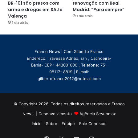
BR-101 são presos com
renovação com Real
arma e drogas em SAJ e
Madrid: “Para sempre”
Valença
1 dia atrás
1 dia atrás
Franco News | Com Gilberto Franco
Endereço: Travessa Adrião, s/n , Cachoeira-
Bahia- CEP : 44300-000 , Telefone: 75-
98117- 8819 | E-mail:
gilbertofranco2012@hotmail.com
© Copyright 2026, Todos os direitos reservados a Franco
News | Desenvolvimento
Agência Sevenmax
Início
Sobre
Equipe
Fale Conosco!