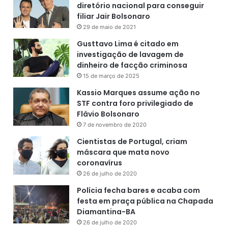
l
diretório nacional para conseguir
i
filiar Jair Bolsonaro
x
29 de maio de 2021
Gusttavo Lima é citado em
investigação de lavagem de
dinheiro de facção criminosa
15 de março de 2025
Kassio Marques assume ação no
STF contra foro privilegiado de
Flávio Bolsonaro
7 de novembro de 2020
Cientistas de Portugal, criam
máscara que mata novo
coronavírus
26 de julho de 2020
Polícia fecha bares e acaba com
festa em praça pública na Chapada
Diamantina-BA
26 de julho de 2020