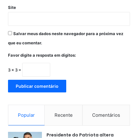
a
Site
l
d
e
c
Salvar meus dados neste navegador para a próxima vez
o
n
que eu comentar.
s
t
Favor digite a resposta em dígitos:
r
u
3 × 3 =
ç
ã
o
e
m
S
ã
Popular
Recente
Comentários
o
F
é
Presidente do Patriota altera