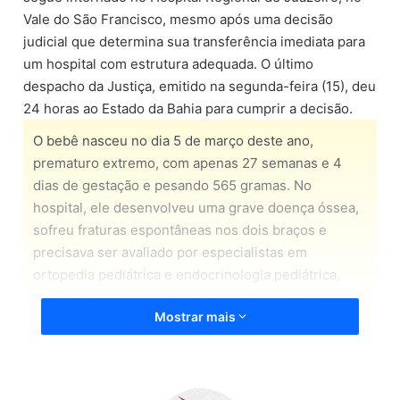
Vale do São Francisco, mesmo após uma decisão
judicial que determina sua transferência imediata para
um hospital com estrutura adequada. O último
despacho da Justiça, emitido na segunda-feira (15), deu
24 horas ao Estado da Bahia para cumprir a decisão.
O bebê nasceu no dia 5 de março deste ano,
prematuro extremo, com apenas 27 semanas e 4
dias de gestação e pesando 565 gramas. No
hospital, ele desenvolveu uma grave doença óssea,
sofreu fraturas espontâneas nos dois braços e
precisava ser avaliado por especialistas em
ortopedia pediátrica e endocrinologia pediátrica,
profissionais que não estavam disponíveis na
Mostrar mais
unidade onde está internado.
José entrou na fila de regulação no dia 27 de maio.
Com o quadro clínico se agravando, a família decidiu
entrar com um pedido na Justiça no último dia 5. No