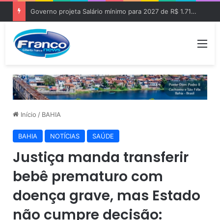
Governo projeta Salário mínimo para 2027 de R$ 1.717 “Aumento de R$ 96”
Me
Início
/
BAHIA
BAHIA
NOTÍCIAS
SAÚDE
Justiça manda transferir
bebê prematuro com
doença grave, mas Estado
não cumpre decisão: