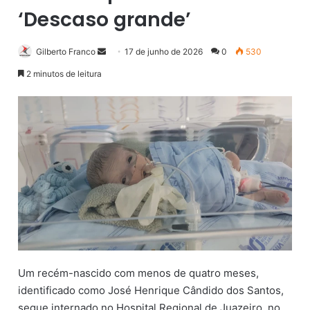
‘Descaso grande’
Gilberto Franco
M
17 de junho de 2026
0
530
a
2 minutos de leitura
n
d
e
u
m
e
-
m
a
i
l
Um recém-nascido com menos de quatro meses,
identificado como José Henrique Cândido dos Santos,
segue internado no Hospital Regional de Juazeiro, no