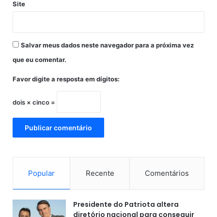
Fonte: por Millena Marques/Correio da Bahia,
Site
d
Publicado em 17 de junho de 2026 às 17:00
o
B
a
Salvar meus dados neste navegador para a próxima vez
n
c
que eu comentar.
o
M
Favor digite a resposta em dígitos:
a
s
dois × cinco =
t
e
r
Popular
Recente
Comentários
Presidente do Patriota altera
diretório nacional para conseguir