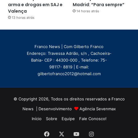
arma e drogas em SAJ e
Madrid: “Para sempre”
Valença
14 horas atrás
13 horas atrás
Franco News | Com Gilberto Franco
Endereço: Travessa Adrião, s/n , Cachoeira-
Bahia- CEP : 44300-000 , Telefone: 75-
98117- 8819 | E-mail:
gilbertofranco2012@hotmail.com
© Copyright 2026, Todos os direitos reservados a Franco
News | Desenvolvimento
Agência Sevenmax
Início
Sobre
Equipe
Fale Conosco!
Facebook
X
YouTube
Instagram