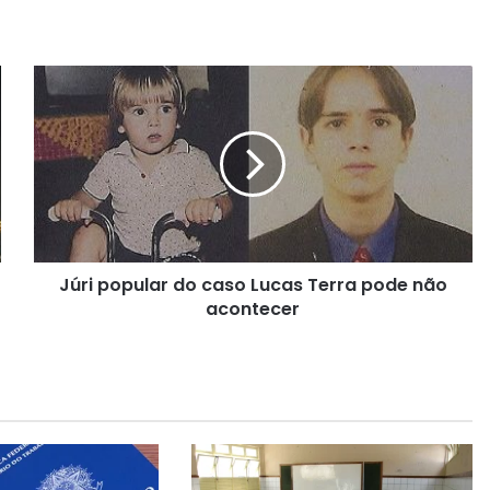
J
ú
r
i
p
o
p
u
l
Júri popular do caso Lucas Terra pode não
a
acontecer
r
d
o
c
a
s
o
L