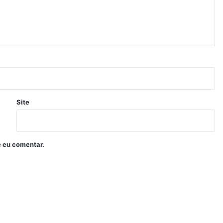
c
e
r
Site
 eu comentar.