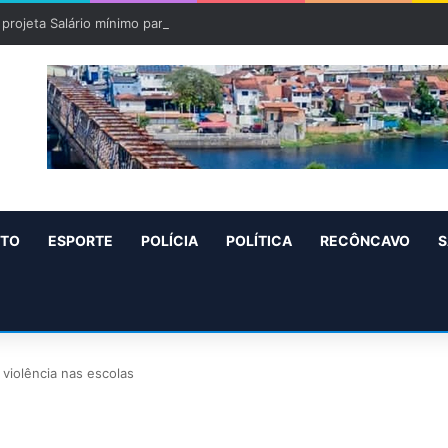
projeta Salário mínimo para 2027 de R$ 1.717 “Aumento de R$ 96”
NTO
ESPORTE
POLÍCIA
POLÍTICA
RECÔNCAVO
S
 violência nas escolas