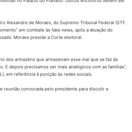
a reunião no Palácio do Planalto. Outros encontros devem ser
stro Alexandre de Moraes, do Supremo Tribunal Federal (STF.
momento” em combate às fake news, após a atuação do
ssado. Moraes preside a Corte eleitoral.
 dono dos armazéns que armazenam esse mal que se faz às
o. E depois precisamos ser mais analógicos com as famílias”,
), em referência à punição às redes sociais.
te reunião convocada pelo presidente para discutir a