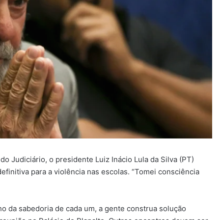
o Judiciário, o presidente Luiz Inácio Lula da Silva (PT)
efinitiva para a violência nas escolas. “Tomei consciência
o da sabedoria de cada um, a gente construa solução