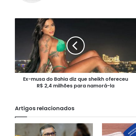
ok
m
E
x
-
m
u
s
a
d
o
Ex-musa do Bahia diz que sheikh ofereceu
B
R$ 2,4 milhões para namorá-la
a
h
i
a
Artigos relacionados
d
i
z
q