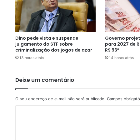
u
e
s
h
e
i
Dino pede vista e suspende
Governo projet
k
julgamento do STF sobre
para 2027 de R
h
criminalização dos jogos de azar
R$ 96”
o
13 horas atrás
14 horas atrás
f
e
r
e
Deixe um comentário
c
e
u
O seu endereço de e-mail não será publicado.
Campos obrigató
R
C
$
2
o
,
m
4
m
e