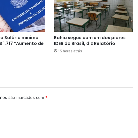
u
c
a
s
T
e
a Salário mínimo
Bahia segue com um dos piores
r
$ 1.717 “Aumento de
IDEB do Brasil, diz Relatório
r
15 horas atrás
a
p
o
d
e
n
ã
o
rios são marcados com
*
a
c
o
n
t
e