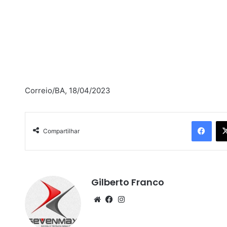
Correio/BA, 18/04/2023
Facebook
Compartilhar
Gilberto Franco
We
Fa
Ins
bsi
ce
tag
te
bo
ra