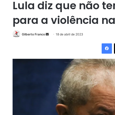
Lula diz que não te
para a violência n
Gilberto Franco
M
18 de abril de 2023
a
Facebook
n
d
e
u
m
e
-
m
a
i
l