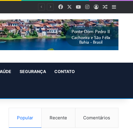
Facebook
X
YouTube
Instagram
Entrar
Artigo alea
Barra L
AÚDE
SEGURANÇA
CONTATO
Popular
Recente
Comentários