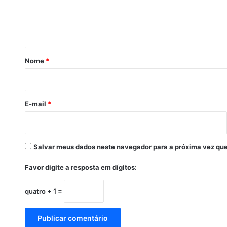
i
n
l
t
h
õ
á
e
r
s
Nome
*
p
i
a
o
r
a
E-mail
*
n
a
m
o
Salvar meus dados neste navegador para a próxima vez que
r
á
Favor digite a resposta em dígitos:
-
l
quatro + 1 =
a