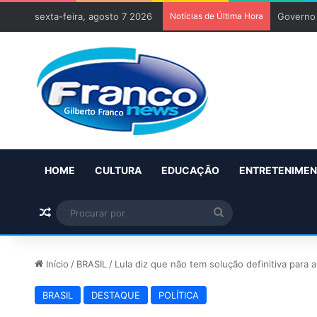
sexta-feira, agosto 7 2026
Notícias de Última Hora
Governo 
HOME
CULTURA
EDUCAÇÃO
ENTRETENIME
Artigo aleatório
Procurar
por
Início
/
BRASIL
/
Lula diz que não tem solução definitiva para a
BRASIL
DESTAQUE
POLÍTICA