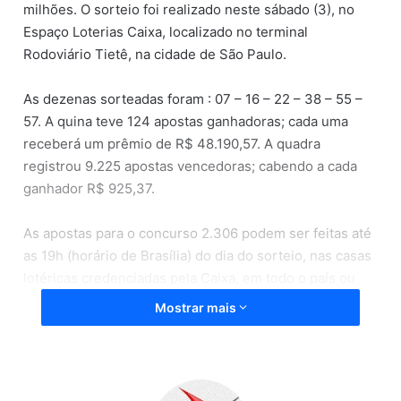
milhões. O sorteio foi realizado neste sábado (3), no
Espaço Loterias Caixa, localizado no terminal
Rodoviário Tietê, na cidade de São Paulo.
As dezenas sorteadas foram : 07 – 16 – 22 – 38 – 55 –
57. A quina teve 124 apostas ganhadoras; cada uma
receberá um prêmio de R$ 48.190,57. A quadra
registrou 9.225 apostas vencedoras; cabendo a cada
ganhador R$ 925,37.
As apostas para o concurso 2.306 podem ser feitas até
as 19h (horário de Brasília) do dia do sorteio, nas casas
lotéricas credenciadas pela Caixa, em todo o país ou
pela internet.
Mostrar mais