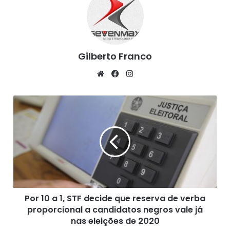
Gilberto Franco
We
Fa
Ins
bsi
ce
tag
te
bo
ra
P
ok
m
o
r
1
0
Fonte: Agência Brasil,(04/10/2020)
a
1
,
S
Por 10 a 1, STF decide que reserva de verba
T
proporcional a candidatos negros vale já
F
d
nas eleições de 2020