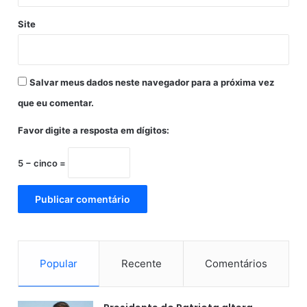
ç
õ
Site
e
s
d
e
Salvar meus dados neste navegador para a próxima vez
2
0
que eu comentar.
2
0
Favor digite a resposta em dígitos:
5 − cinco =
Popular
Recente
Comentários