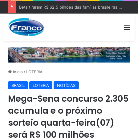
Bets tiraram R$ 62,5 bilhões das famílias brasileiras em 2025
Me
Início
/
LOTERIA
BRASIL
LOTERIA
NOTÍCIAS
Mega-Sena concurso 2.305
acumula e o próximo
sorteio quarta-feira(07)
será R$ 100 milhões