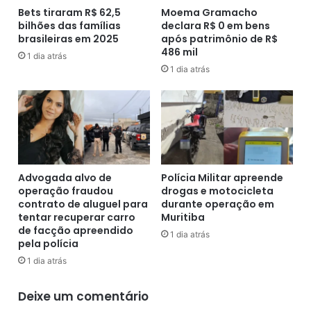
p
Bets tiraram R$ 62,5
Moema Gramacho
m
r
bilhões das famílias
declara R$ 0 em bens
a
brasileiras em 2025
após patrimônio de R$
o
s
486 mil
p
c
1 dia atrás
o
1 dia atrás
e
r
d
c
e
i
e
o
m
n
p
a
a
l
t
Advogada alvo de
Polícia Militar apreende
a
e
operação fraudou
drogas e motocicleta
c
a
contrato de aluguel para
durante operação em
a
o
tentar recuperar carro
Muritiba
n
de facção apreendido
O
1 dia atrás
pela polícia
d
p
i
e
1 dia atrás
d
r
a
á
Deixe um comentário
t
r