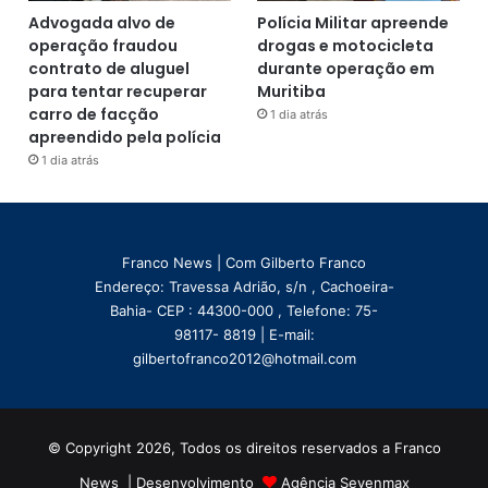
Advogada alvo de
Polícia Militar apreende
operação fraudou
drogas e motocicleta
contrato de aluguel
durante operação em
para tentar recuperar
Muritiba
carro de facção
1 dia atrás
apreendido pela polícia
1 dia atrás
Franco News | Com Gilberto Franco
Endereço: Travessa Adrião, s/n , Cachoeira-
Bahia- CEP : 44300-000 , Telefone: 75-
98117- 8819 | E-mail:
gilbertofranco2012@hotmail.com
© Copyright 2026, Todos os direitos reservados a Franco
News | Desenvolvimento
Agência Sevenmax