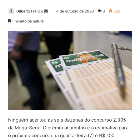
Gilberto Franco
M
4 de outubro de 2020
0
826
a
1 minuto de leitura
n
d
e
u
m
e
-
m
a
i
l
Ninguém acertou as seis dezenas do concurso 2.305
da Mega-Sena. O prêmio acumulou e a estimativa para
o próximo concurso na quarta-feira (7) é R$ 100