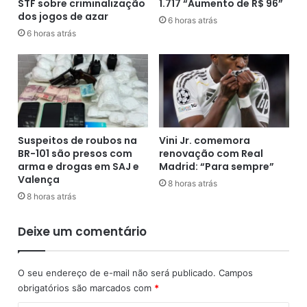
STF sobre criminalização
1.717 “Aumento de R$ 96”
i
m
dos jogos de azar
o
1
6 horas atrás
d
a
6 horas atrás
o
1
B
e
o
s
l
e
s
g
a
u
F
e
Suspeitos de roubos na
Vini Jr. comemora
a
s
BR-101 são presos com
renovação com Real
m
e
arma e drogas em SAJ e
Madrid: “Para sempre”
í
q
Valença
8 horas atrás
l
u
8 horas atrás
i
ê
a
n
Deixe um comentário
e
c
m
i
2
a
O seu endereço de e-mail não será publicado.
Campos
0
s
obrigatórios são marcados com
*
2
e
0
m