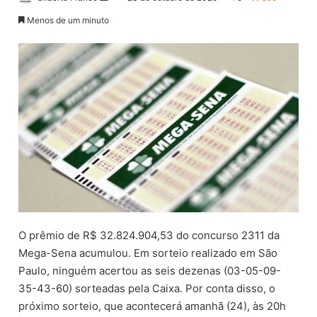
a
Menos de um minuto
n
d
e
u
m
e
-
m
a
i
l
O prêmio de R$ 32.824.904,53 do concurso 2311 da
Mega-Sena acumulou. Em sorteio realizado em São
Paulo, ninguém acertou as seis dezenas (03-05-09-
35-43-60) sorteadas pela Caixa. Por conta disso, o
próximo sorteio, que acontecerá amanhã (24), às 20h