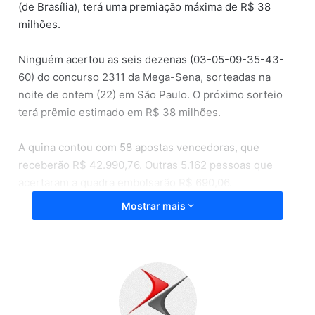
(de Brasília), terá uma premiação máxima de R$ 38
milhões.
Ninguém acertou as seis dezenas (03-05-09-35-43-
60) do concurso 2311 da Mega-Sena, sorteadas na
noite de ontem (22) em São Paulo. O próximo sorteio
terá prêmio estimado em R$ 38 milhões.
A quina contou com 58 apostas vencedoras, que
receberão R$ 42.990,76. Outras 5.162 pessoas que
acertaram a quadra embolsarão R$ 690,06.
Mostrar mais