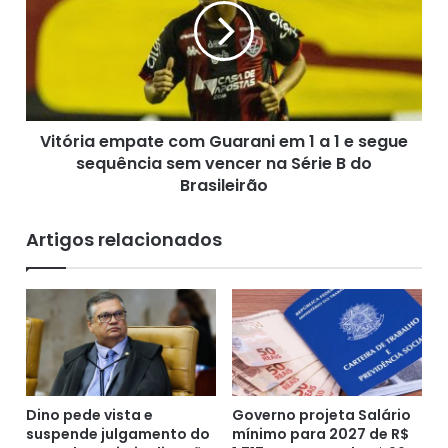
o
ó
n
r
ã
i
o
a
d
e
e
m
v
Vitória empate com Guarani em 1 a 1 e segue
p
e
sequência sem vencer na Série B do
a
p
t
Brasileirão
a
e
g
c
Artigos relacionados
a
o
r
m
1
G
3
u
º
a
s
r
a
a
l
n
á
i
Dino pede vista e
Governo projeta Salário
r
suspende julgamento do
mínimo para 2027 de R$
e