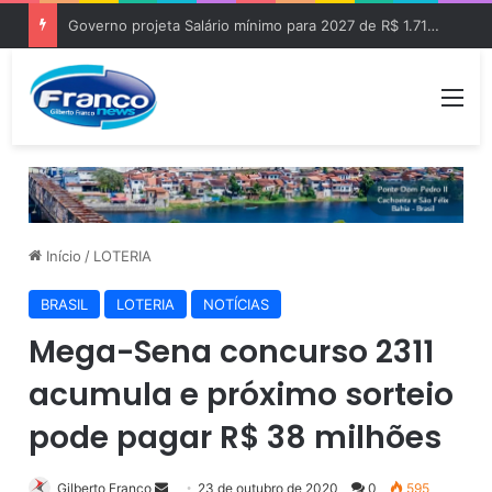
Governo projeta Salário mínimo para 2027 de R$ 1.717 “Aumento de R$ 96”
Me
Início
/
LOTERIA
BRASIL
LOTERIA
NOTÍCIAS
Mega-Sena concurso 2311
acumula e próximo sorteio
pode pagar R$ 38 milhões
Gilberto Franco
M
23 de outubro de 2020
0
595