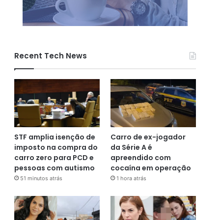
Recent Tech News
STF amplia isenção de
Carro de ex-jogador
imposto na compra do
da Série A é
carro zero para PCD e
apreendido com
pessoas com autismo
cocaína em operação
51 minutos atrás
1 hora atrás