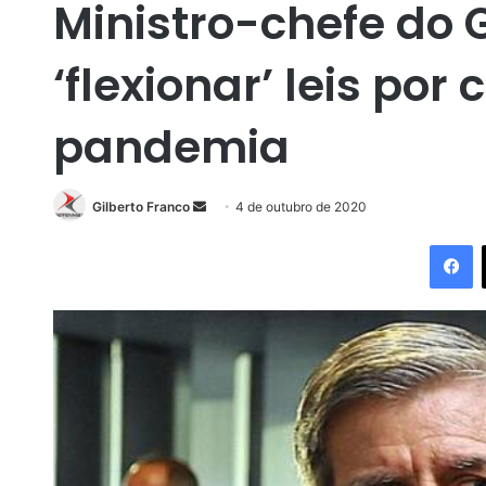
Ministro-chefe do 
‘flexionar’ leis po
pandemia
Gilberto Franco
M
4 de outubro de 2020
a
Facebook
n
d
e
u
m
e
-
m
a