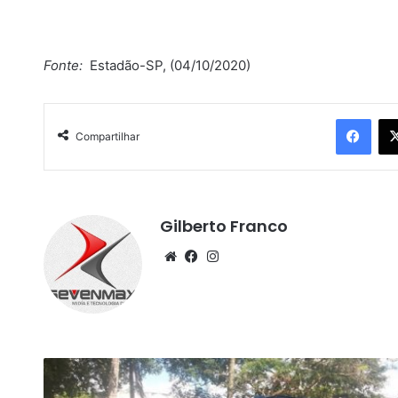
Fonte:
Estadão-SP, (04/10/2020)
Facebook
Compartilhar
Gilberto Franco
We
Fa
Ins
bsi
ce
tag
te
bo
ra
ok
m
H
o