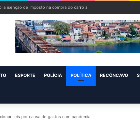
lia isenção de imposto na compra do carro zero para PCD e pessoas c
NTO
ESPORTE
POLÍCIA
POLÍTICA
RECÔNCAVO
S
xionar’ leis por causa de gastos com pandemia