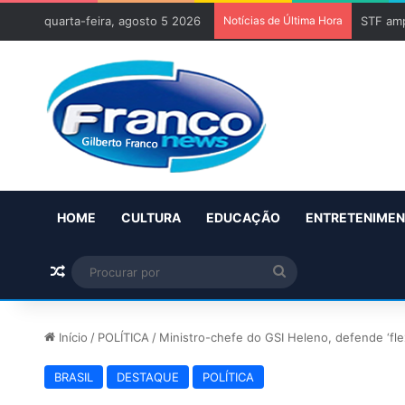
quarta-feira, agosto 5 2026
Notícias de Última Hora
STF amp
HOME
CULTURA
EDUCAÇÃO
ENTRETENIME
Artigo aleatório
Procurar
por
Início
/
POLÍTICA
/
Ministro-chefe do GSI Heleno, defende ‘fle
BRASIL
DESTAQUE
POLÍTICA