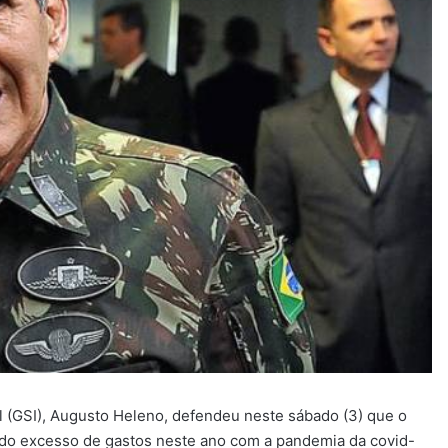
l (GSI), Augusto Heleno, defendeu neste sábado (3) que o
a do excesso de gastos neste ano com a pandemia da covid-