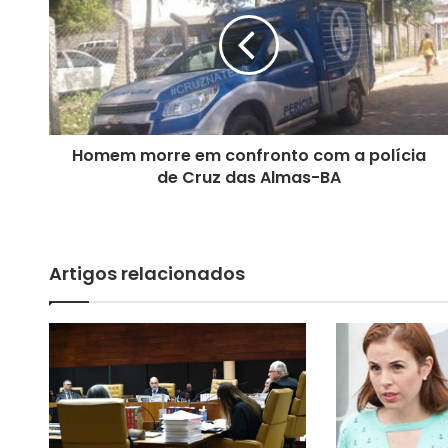
m
e
m
m
o
r
r
Homem morre em confronto com a polícia
e
de Cruz das Almas-BA
e
m
c
o
n
Artigos relacionados
f
r
o
n
t
o
c
o
m