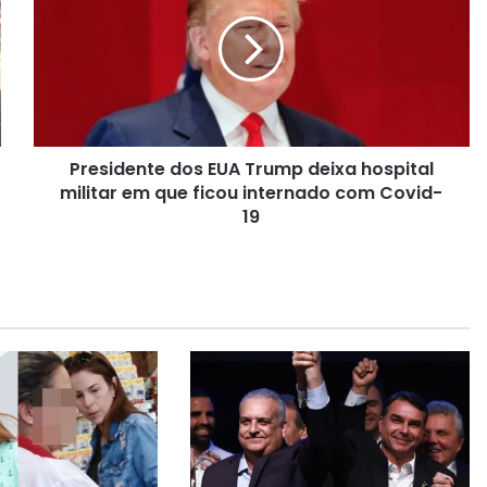
e
s
i
d
e
n
t
Presidente dos EUA Trump deixa hospital
e
militar em que ficou internado com Covid-
d
o
19
s
E
U
A
T
r
u
m
p
d
e
i