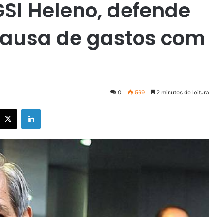
GSI Heleno, defende
r causa de gastos com
0
569
2 minutos de leitura
X
Linkedin