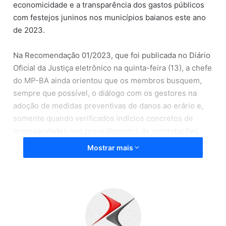
economicidade e a transparência dos gastos públicos
com festejos juninos nos municípios baianos este ano
de 2023.
Na Recomendação 01/2023, que foi publicada no Diário
Oficial da Justiça eletrônico na quinta-feira (13), a chefe
do MP-BA ainda orientou que os membros busquem,
sempre que possível, o diálogo com os gestores na
adoção de medidas preventivas de danos ao erário e,
somente quando verificados indícios concretos de
irregularidades nos procedimentos de contratações,
instaurem procedimentos investigatórios cíveis e/ou
Mostrar mais
criminais.
Os procedimentos administrativos devem ser
instaurados segundo subsídios prestados pelo Centro
de Apoio Operacional às Promotorias de Proteção à
Moralidade Administrativa (Caopam).