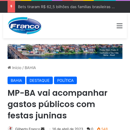
Bets tiraram R$ 62,5 bilhões das famílias brasileiras em 2025
Me
Início
/
BAHIA
BAHIA
DESTAQUE
POLÍTICA
MP-BA vai acompanhar
gastos públicos com
festas juninas
Gilberto Franco
M
16 de abril de 2023
0
548