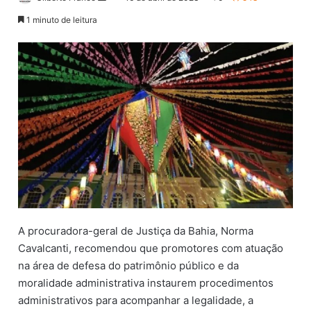
a
1 minuto de leitura
n
d
e
u
m
e
-
m
a
i
l
A procuradora-geral de Justiça da Bahia, Norma
Cavalcanti, recomendou que promotores com atuação
na área de defesa do patrimônio público e da
moralidade administrativa instaurem procedimentos
administrativos para acompanhar a legalidade, a