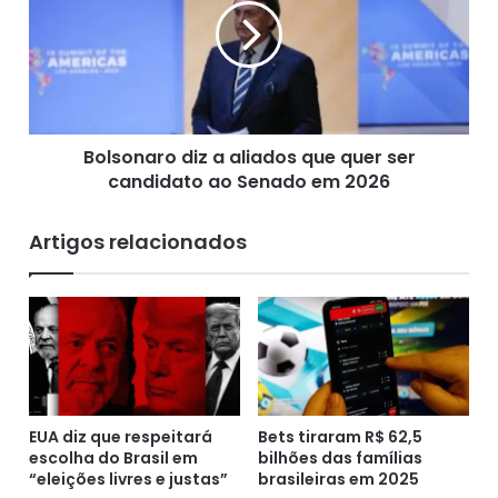
a
s
e
o
p
n
r
a
ê
r
m
o
i
Bolsonaro diz a aliados que quer ser
d
o
candidato ao Senado em 2026
i
é
z
e
a
Artigos relacionados
s
a
t
l
i
i
m
Bahia Notícias, 16/04/2023
a
a
d
d
o
o
s
e
q
m
EUA diz que respeitará
Bets tiraram R$ 62,5
u
escolha do Brasil em
bilhões das famílias
R
e
“eleições livres e justas”
brasileiras em 2025
$
q