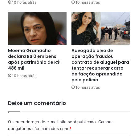
1
u
10 horas atrás
10 horas atrás
6
e
m
r
i
s
l
e
h
r
õ
c
e
a
Moema Gramacho
Advogada alvo de
s
n
declara R$ 0 em bens
operação fraudou
d
após patrimônio de R$
contrato de aluguel para
i
486 mil
tentar recuperar carro
d
de facção apreendido
10 horas atrás
pela polícia
a
t
10 horas atrás
o
a
Deixe um comentário
o
S
e
O seu endereço de e-mail não será publicado.
Campos
n
obrigatórios são marcados com
*
a
d