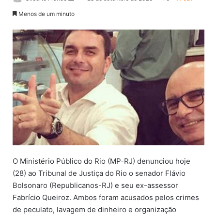
a
Menos de um minuto
n
d
e
u
m
e
-
m
a
i
l
O Ministério Público do Rio (MP-RJ) denunciou hoje
(28) ao Tribunal de Justiça do Rio o senador Flávio
Bolsonaro (Republicanos-RJ) e seu ex-assessor
Fabrício Queiroz. Ambos foram acusados pelos crimes
de peculato, lavagem de dinheiro e organização