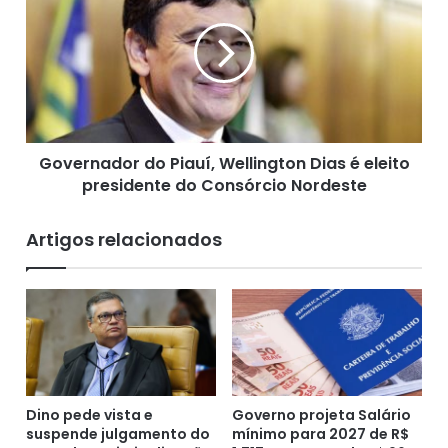
v
v
e
e
i
r
s
n
é
a
a
d
s
o
s
Governador do Piauí, Wellington Dias é eleito
r
a
presidente do Consórcio Nordeste
d
l
o
t
P
Artigos relacionados
a
i
d
a
o
u
n
í
a
,
A
W
v
e
e
l
n
Dino pede vista e
Governo projeta Salário
l
i
suspende julgamento do
mínimo para 2027 de R$
i