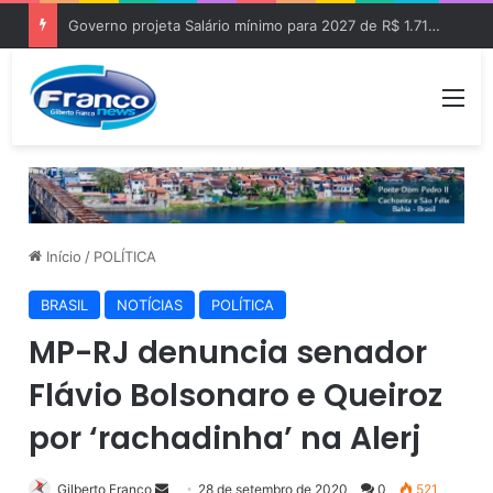
Governo projeta Salário mínimo para 2027 de R$ 1.717 “Aumento de R$ 96”
Me
Início
/
POLÍTICA
BRASIL
NOTÍCIAS
POLÍTICA
MP-RJ denuncia senador
Flávio Bolsonaro e Queiroz
por ‘rachadinha’ na Alerj
Gilberto Franco
M
28 de setembro de 2020
0
521