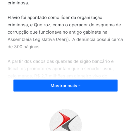
criminosa.
Flávio foi apontado como líder da organização
criminosa, e Queiroz, como o operador do esquema de
corrupção que funcionava no antigo gabinete na
Assembleia Legislativa (Alerj). A denúncia possui cerca
de 300 páginas.
A partir dos dados das quebras de sigilo bancário e
fiscal, os promotores apontam que o senador usou,
pelo menos, R$ 2,7 milhões em dinheiro vivo do
esquema das rachadinhas.
Mostrar mais
Os valores somam os três métodos pelo qual o filho do
presidente Jair Bolsonaro “lavou” o dinheiro em
espécie.
Fonte: Metro1, (28/09/2020)