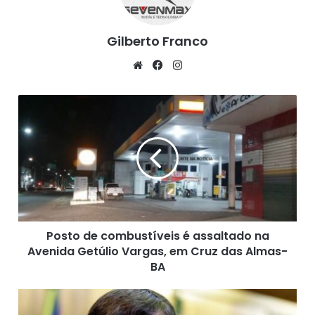
Gilberto Franco
We
Fa
Ins
bsi
ce
tag
te
bo
ra
P
ok
m
o
s
t
o
d
e
c
o
Posto de combustíveis é assaltado na
m
Avenida Getúlio Vargas, em Cruz das Almas-
b
u
BA
s
t
G
í
o