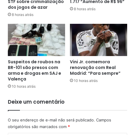
STF sobre criminalização
1.717 “Aumento de R$ 96”
d
n
dos jogos de azar
a
g
8 horas atrás
G
8 horas atrás
t
e
o
t
n
ú
D
l
i
i
a
o
s
V
é
Suspeitos de roubos na
Vini Jr. comemora
a
e
BR-101 são presos com
renovação com Real
r
l
arma e drogas em SAJ e
Madrid: “Para sempre”
g
e
Valença
10 horas atrás
a
i
10 horas atrás
s
t
,
o
Deixe um comentário
e
p
m
r
C
e
O seu endereço de e-mail não será publicado.
Campos
r
s
obrigatórios são marcados com
*
u
i
z