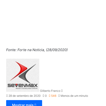
Fonte: Forte na Noticia, (28/09/2020)
M
a
n
d
e
u
Gilberto Franco
m
28 de setembro de 2020
0
546
Menos de um minuto
e
-
Mostrar mais
m