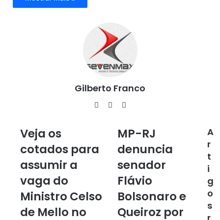
a
i
l
Gilberto Franco
We
Fa
Ins
bsi
ce
tag
te
bo
ra
Veja os
MP-RJ
A
V
M
ok
m
e
P
r
cotados para
denuncia
j
-
t
assumir a
senador
a
R
i
o
J
vaga do
Flávio
g
s
d
o
c
Ministro Celso
e
Bolsonaro e
o
n
s
de Mello no
Queiroz por
t
u
r