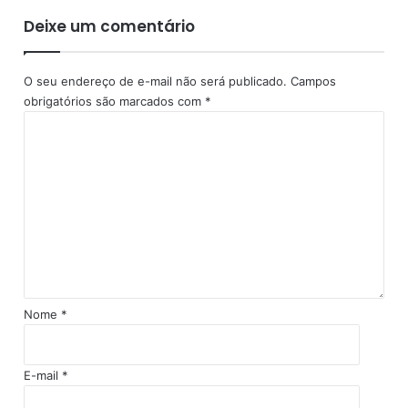
o
d
Deixe um comentário
S
i
T
n
F
h
O seu endereço de e-mail não será publicado.
Campos
a
obrigatórios são marcados com
*
'
C
n
o
a
m
A
e
l
n
e
t
r
á
j
r
i
o
Nome
*
E-mail
*