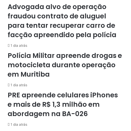
Advogada alvo de operação
M
n
i
a
fraudou contrato de aluguel
n
r
para tentar recuperar carro de
i
o
s
e
facção apreendido pela polícia
t
Q
r
u
1 dia atrás
o
e
Polícia Militar apreende drogas e
C
i
e
r
motocicleta durante operação
l
o
em Muritiba
s
z
o
p
1 dia atrás
d
o
e
r
PRE apreende celulares iPhones
M
'
e mais de R$ 1,3 milhão em
e
r
l
a
abordagem na BA-026
l
c
o
h
1 dia atrás
n
a