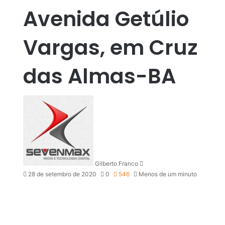
Avenida Getúlio
Vargas, em Cruz
das Almas-BA
M
a
n
d
e
u
Gilberto Franco
m
28 de setembro de 2020
0
546
Menos de um minuto
e
-
m
a
i