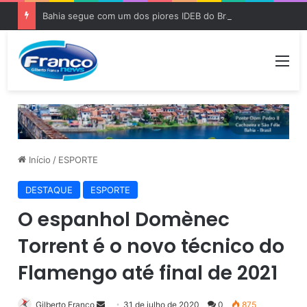
Bahia segue com um dos piores IDEB do Brasil, diz Relatório
Me
Início
/
ESPORTE
DESTAQUE
ESPORTE
O espanhol Domènec
Torrent é o novo técnico do
Flamengo até final de 2021
Gilberto Franco
M
31 de julho de 2020
0
875