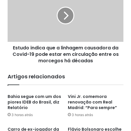
d
t
a
u
p
d
e
o
l
i
o
n
B
d
a
Estudo indica que a linhagem causadora da
i
h
Covid-19 pode estar em circulação entre os
c
i
a
morcegos há décadas
a
q
,
u
Artigos relacionados
é
e
a
a
c
l
u
Bahia segue com um dos
Vini Jr. comemora
i
piores IDEB do Brasil, diz
renovação com Real
s
n
Relatório
Madrid: “Para sempre”
a
h
d
a
3 horas atrás
3 horas atrás
a
g
d
e
Carro de ex-jogador da
Flávio Bolsonaro escolhe