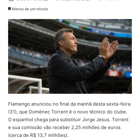
a
Menos de um minuto
n
d
e
u
m
e
-
m
a
i
l
Flamengo anunciou no final da manhã desta sexta-feira
(31), que Domènec Torrent é o novo técnico do clube.
O espanhol chega para substituir Jorge Jesus. Torrent
e sua comissão vão receber 2,25 milhões de euros
(cerca de R$ 13,7 milhões).