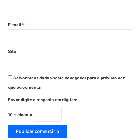
o
i
e
d
x
e
o
a
e
E-mail
*
m
s
e
t
s
a
d
r
Site
e
e
j
m
o
c
g
i
Salvar meus dados neste navegador para a próxima vez
a
r
d
c
que eu comentar.
o
u
r
l
Favor digite a resposta em dígitos:
e
a
s
ç
10 + cinco =
p
ã
a
o
r
e
a
n