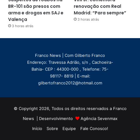
BR-101 são presos com
renovação com Real
arma e drogas em SAJ e
Madrid: “Para sempre”
Valença
3 horas atrás
3 horas atrás
Franco News | Com Gilberto Franco
Endereço: Travessa Adrião, s/n , Cachoeira-
Bahia- CEP : 44300-000 , Telefone: 75-
98117- 8819 | E-mail:
gilbertofranco2012@hotmail.com
© Copyright 2026, Todos os direitos reservados a Franco
News | Desenvolvimento
Agência Sevenmax
Início
Sobre
Equipe
Fale Conosco!