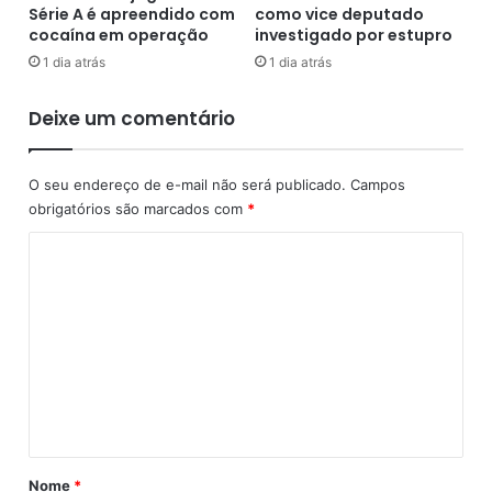
e
m
Série A é apreendido com
como vice deputado
f
c
cocaína em operação
investigado por estupro
r
a
1 dia atrás
1 dia atrás
a
u
u
s
Deixe um comentário
d
a
a
d
r
o
O seu endereço de e-mail não será publicado.
Campos
s
r
obrigatórios são marcados com
*
i
a
s
d
C
t
a
o
e
C
m
o
m
a
v
e
e
i
e
d
n
n
-
t
v
1
i
á
9
a
p
r
Nome
*
r