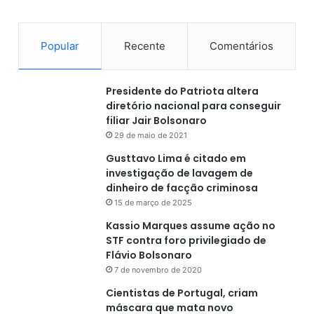
o
t
l
r
a
e
Popular
Recente
Comentários
b
o
o
s
r
m
Presidente do Patriota altera
a
o
diretório nacional para conseguir
t
r
filiar Jair Bolsonaro
ó
c
29 de maio de 2021
r
e
i
Gusttavo Lima é citado em
g
o
investigação de lavagem de
o
L
dinheiro de facção criminosa
s
a
h
15 de março de 2025
c
á
Kassio Marques assume ação no
e
d
STF contra foro privilegiado de
n
é
Flávio Bolsonaro
-
c
7 de novembro de 2020
B
a
A
d
Cientistas de Portugal, criam
a
máscara que mata novo