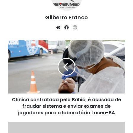
Gilberto Franco
We
Fa
Ins
bsi
ce
tag
te
bo
ra
C
ok
m
l
í
n
i
c
a
c
o
Clínica contratada pelo Bahia, é acusada de
n
fraudar sistema e enviar exames de
t
r
jogadores para o laboratório Lacen-BA
a
t
E
a
s