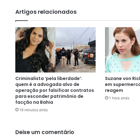
z
q
Artigos relacionados
u
e
J
a
m
a
i
s
e
s
Criminalista ‘pela liberdade’:
Suzane von Ric
t
quem é a advogada alvo de
em supermerca
e
operação por falsificar contratos
reagem
v
para esconder patrimônio de
1 hora atrás
e
facção na Bahia
s
19 minutos atrás
o
b
a
Deixe um comentário
n
á