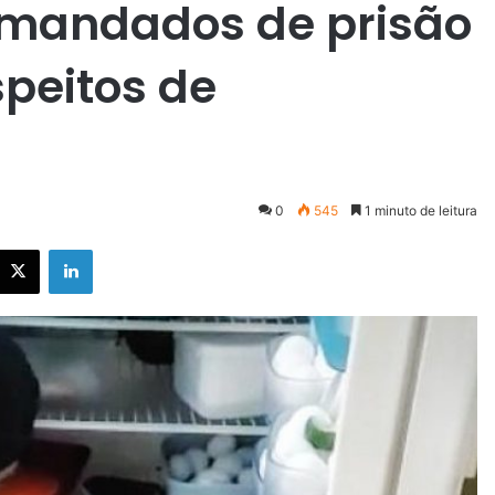
mandados de prisão
speitos de
0
545
1 minuto de leitura
X
Linkedin