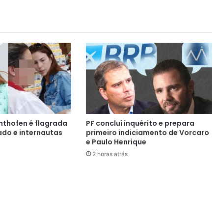
t
r
a
2
.
8
2
5
p
o
n
t
hthofen é flagrada
PF conclui inquérito e prepara
o
do e internautas
primeiro indiciamento de Vorcaro
s
e Paulo Henrique
d
2 horas atrás
e
f
o
g
o
n
o