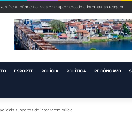
Bolsonaro escolhe como vice deputado investigado por estupro
NTO
ESPORTE
POLÍCIA
POLÍTICA
RECÔNCAVO
S
liciais suspeitos de integrarem milícia