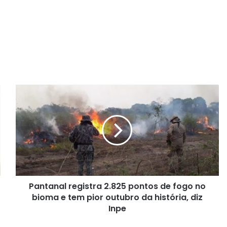
P
a
n
t
a
n
a
l
r
Pantanal registra 2.825 pontos de fogo no
e
bioma e tem pior outubro da história, diz
g
i
Inpe
s