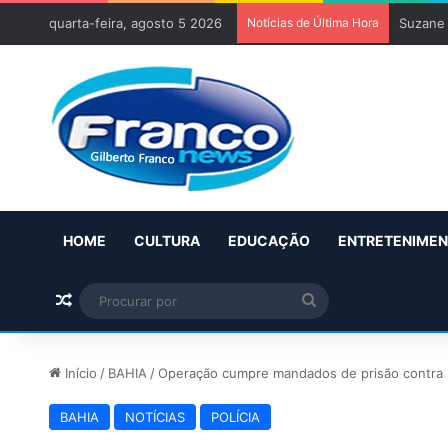
quarta-feira, agosto 5 2026
Notícias de Última Hora
Flávio 
HOME
CULTURA
EDUCAÇÃO
ENTRETENIME
Artigo aleatório
Procurar
por
Início
/
BAHIA
/
Operação cumpre mandados de prisão contra po
BAHIA
NOTÍCIAS
POLÍCIA