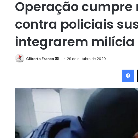
Operação cumpre 
contra policiais su
integrarem milícia
Gilberto Franco
M
29 de outubro de 2020
a
Facebook
n
d
e
u
m
e
-
m
a