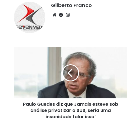
Gilberto Franco
We
Fa
Ins
bsi
ce
tag
te
bo
ra
ok
m
P
a
u
l
o
G
u
e
d
Paulo Guedes diz que Jamais esteve sob
e
análise privatizar o SUS, seria uma
s
d
insanidade falar isso'
i