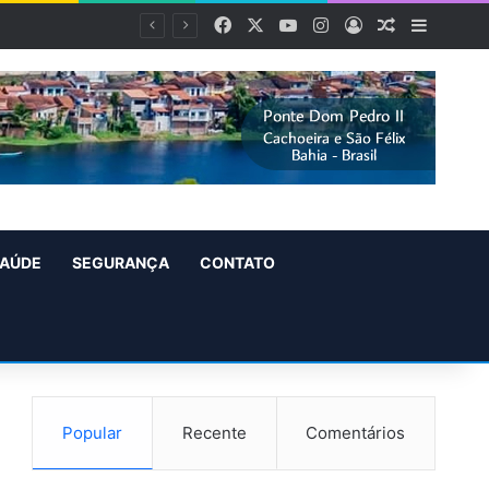
Facebook
X
YouTube
Instagram
Entrar
Artigo alea
Barra L
AÚDE
SEGURANÇA
CONTATO
Popular
Recente
Comentários