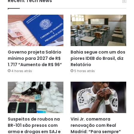
Recent Tech News
Governo projeta Salário
Bahia segue com um dos
mínimo para 2027 de R$
piores IDEB do Brasil, diz
1.717 “Aumento de R$ 96”
Relatório
4 horas atrás
5 horas atrás
Suspeitos de roubos na
Vini Jr. comemora
BR-101 são presos com
renovação com Real
arma e drogas em SAJ e
Madrid: “Para sempre”