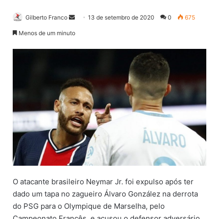
Gilberto Franco
M
13 de setembro de 2020
0
675
a
Menos de um minuto
n
d
e
u
m
e
-
m
a
i
l
O atacante brasileiro Neymar Jr. foi expulso após ter
dado um tapa no zagueiro Álvaro González na derrota
do PSG para o Olympique de Marselha, pelo
Campeonato Francês, e acusou o defensor adversário