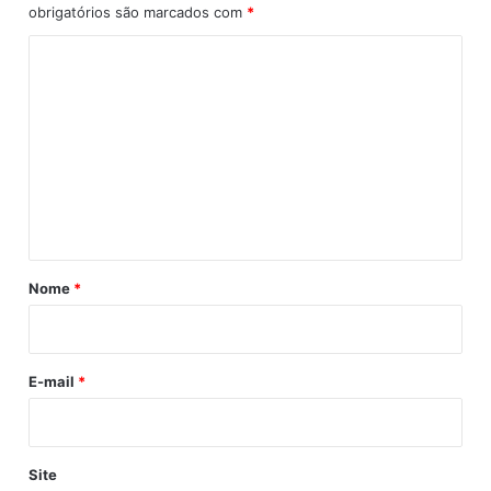
obrigatórios são marcados com
*
l
e
C
t
o
a
s
m
p
e
a
r
n
a
t
r
á
e
f
r
Nome
*
o
i
r
ç
o
a
E-mail
*
r
o
s
e
Site
r