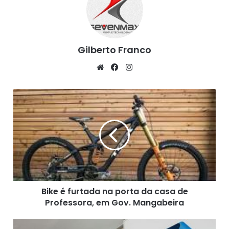
Fonte: Metro1, (13/09/2020)
Gilberto Franco
We
Fa
Ins
bsi
ce
tag
te
bo
ra
B
ok
m
i
k
e
é
f
u
r
t
Bike é furtada na porta da casa de
a
Professora, em Gov. Mangabeira
d
a
n
C