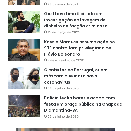
sendo um destino atraente para investidores de países
29 de maio de 2021
que não estão travando uma “guerra econômica” contra
Gusttavo Lima é citado em
ela.
investigação de lavagem de
dinheiro de facção criminosa
Nesta semana, a Bloomberg News anunciou que a
15 de março de 2025
China já está conversando com suas empresas estatais
Kassio Marques assume ação no
sobre quaisquer oportunidades de potenciais
STF contra foro privilegiado de
Flávio Bolsonaro
investimentos em empresas ou ativos russos.
7 de novembro de 2020
Para a Rússia, o êxodo de empresas estrangeiras
Cientistas de Portugal, criam
máscara que mata novo
ameaça mais interrupções no fornecimento de bens
coronavírus
importados em uma economia que já sofre com um de
26 de julho de 2020
seus maiores choques inflacionários em décadas.
Polícia fecha bares e acaba com
Também correm o risco de perder o emprego quase 3
festa em praça pública na Chapada
milhões de russos que trabalham para empresas
Diamantina-BA
sediadas no exterior ou empresas nacionais em joint
26 de julho de 2020
ventures com multinacionais.