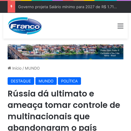
Governo projeta Salário mínimo para 2027 de R$ 1.717 “Aumento de R$ 96”
Me
Início
/
MUNDO
DESTAQUE
MUNDO
POLÍTICA
Rússia dá ultimato e
ameaça tomar controle de
multinacionais que
abandonaram o país