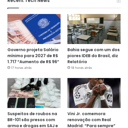
Recent Tech News
Governo projeta Salário
Bahia segue com um dos
mínimo para 2027 de R$
piores IDEB do Brasil, diz
1.717 “Aumento de R$ 96”
Relatório
17 horas atrás
18 horas atrás
Suspeitos de roubos na
Vini Jr. comemora
BR-101 são presos com
renovação com Real
arma e drogas em SAJ e
Madrid: “Para sempre”