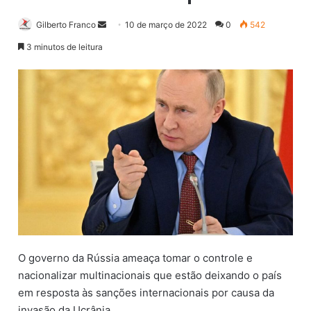
Gilberto Franco
M
10 de março de 2022
0
542
a
3 minutos de leitura
n
d
e
u
m
e
-
m
a
i
l
O governo da Rússia ameaça tomar o controle e
nacionalizar multinacionais que estão deixando o país
em resposta às sanções internacionais por causa da
invasão da Ucrânia.