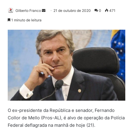
Gilberto Franco
M
21 de outubro de 2020
0
471
a
1 minuto de leitura
n
d
e
u
m
e
-
m
a
i
l
O ex-presidente da República e senador, Fernando
Collor de Mello (Pros-AL), é alvo de operação da Polícia
Federal deflagrada na manhã de hoje (21).