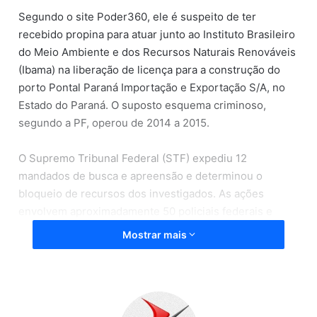
Segundo o site Poder360, ele é suspeito de ter
recebido propina para atuar junto ao Instituto Brasileiro
do Meio Ambiente e dos Recursos Naturais Renováveis
(Ibama) na liberação de licença para a construção do
porto Pontal Paraná Importação e Exportação S/A, no
Estado do Paraná. O suposto esquema criminoso,
segundo a PF, operou de 2014 a 2015.
O Supremo Tribunal Federal (STF) expediu 12
mandados de busca e apreensão e determinou o
bloqueio de recursos dos investigados. As ações
envolvem aproximadamente 50 policiais federais e
acontecem nas cidades de Curitiba (PR), Pontal do
Mostrar mais
Paraná (PR), Gaspar (SC) e São Paulo (SP).
A operação, nomeada “O Quinto Ato”, é um
desdobramento da operação Politéia, deflagrada pela