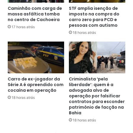
0
0
2
a
Caminhão com carga de
STF amplia isenção de
2
massa asfáltica tomba
imposto na compra do
c
no centro de Cachoeira
carro zero para PCD e
:
u
pessoas com autismo
‘
m
17 horas atrás
Q
u
18 horas atrás
u
l
e
a
r
e
o
p
c
r
h
ê
e
m
Carro de ex-jogador da
Criminalista ‘pela
g
i
Série A é apreendido com
liberdade’: quem é a
a
o
cocaína em operação
advogada alvo de
r
c
operação por falsificar
18 horas atrás
c
contratos para esconder
h
o
patrimônio de facção na
e
Bahia
m
g
7
a
18 horas atrás
7
a
a
R