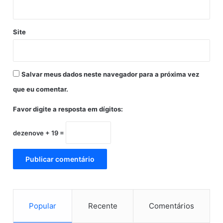
r
t
e
Site
i
o
Salvar meus dados neste navegador para a próxima vez
que eu comentar.
Favor digite a resposta em dígitos:
dezenove + 19 =
Popular
Recente
Comentários