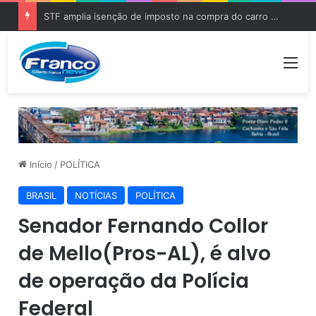
STF amplia isenção de imposto na compra do carro zero para PCD e pessoas com autismo
Me
Início
/
POLÍTICA
BRASIL
NOTÍCIAS
POLÍTICA
Senador Fernando Collor
de Mello(Pros-AL), é alvo
de operação da Polícia
Federal