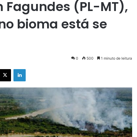
n Fagundes (PL-MT),
 no bioma está se
0
500
1 minuto de leitura
X
Linkedin