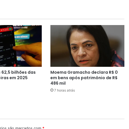
r
o
p
õ
e
r
e
s
e
r
v
a
 62,5 bilhões das
Moema Gramacho declara R$ 0
r
eiras em 2025
em bens após patrimônio de R$
5
486 mil
0
7 horas atrás
%
d
a
s
c
a
d
rios são marcados com
*