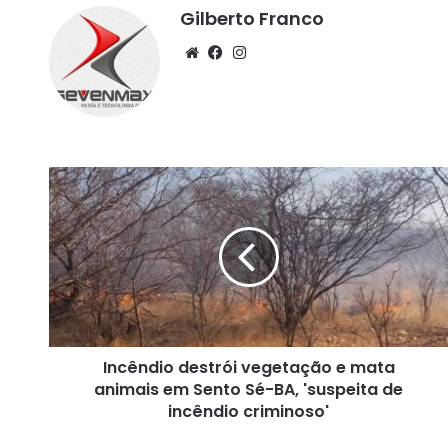
Gilberto Franco
We
Fa
Ins
bsi
ce
tag
te
bo
ra
ok
m
I
n
c
ê
n
d
i
o
d
Incêndio destrói vegetação e mata
e
animais em Sento Sé-BA, 'suspeita de
s
t
incêndio criminoso'
r