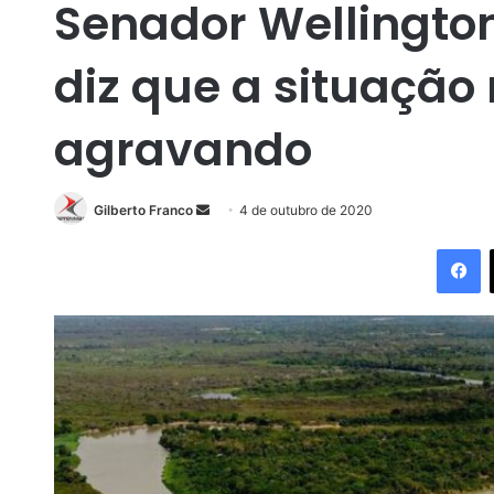
Senador Wellingto
diz que a situação
agravando
Gilberto Franco
M
4 de outubro de 2020
a
Facebook
n
d
e
u
m
e
-
m
a