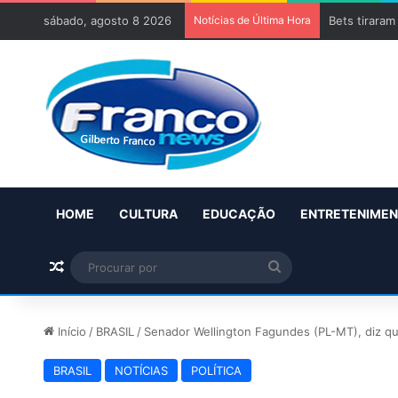
sábado, agosto 8 2026
Notícias de Última Hora
Bets tiraram
HOME
CULTURA
EDUCAÇÃO
ENTRETENIME
Artigo aleatório
Procurar
por
Início
/
BRASIL
/
Senador Wellington Fagundes (PL-MT), diz qu
BRASIL
NOTÍCIAS
POLÍTICA