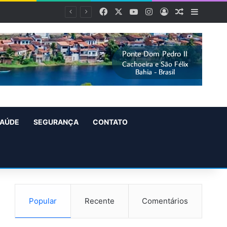
Facebook
X
YouTube
Instagram
Entrar
Artigo alea
Barra L
AÚDE
SEGURANÇA
CONTATO
Popular
Recente
Comentários