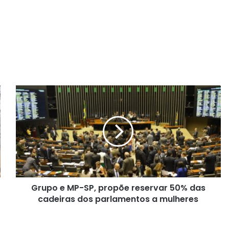
G
r
u
p
o
e
M
P
-
Grupo e MP-SP, propõe reservar 50% das
S
cadeiras dos parlamentos a mulheres
P
,
p