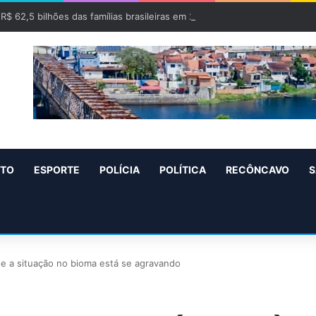
 R$ 62,5 bilhões das famílias brasileiras em 2025
NTO
ESPORTE
POLÍCIA
POLÍTICA
RECÔNCAVO
S
e a situação no bioma está se agravando