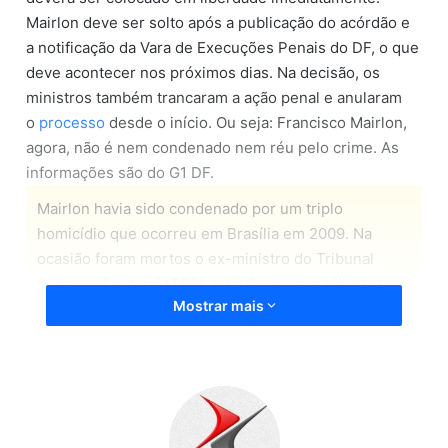
Mairlon deve ser solto após a publicação do acórdão e
a notificação da Vara de Execuções Penais do DF, o que
deve acontecer nos próximos dias. Na decisão, os
ministros também trancaram a ação penal e anularam
o
processo
desde o início. Ou seja: Francisco Mairlon,
agora, não é nem condenado nem réu pelo crime. As
informações são do G1 DF.
Mairlon havia sido condenado por um triplo
homicídio que ocorreu em Brasília em 2009. Na
ocasião foram mortos o ex-ministro do Tribunal
Superior Eleitoral (TSE) José Guilherme Villela; a
Mostrar mais
esposa dele, Maria Villela e a empregada do casal,
Francisca Nascimento da Silva. As vítimas foram
mortas a facadas dentro do apartamento onde
moravam, na quadra 113 Sul de Brasília. Dólares e
joias foram levados do apartamento na noite do
crime, 28 de agosto de 2009. O caso teve grande