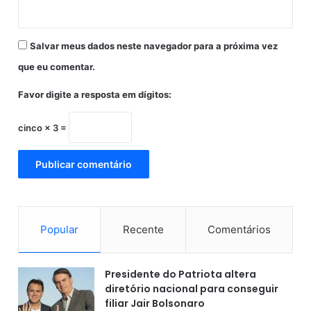
i
c
a
Salvar meus dados neste navegador para a próxima vez
ç
ã
que eu comentar.
o
p
Favor digite a resposta em dígitos:
o
r
cinco × 3 =
m
e
t
Fonte:
Perla Ribeiro/Correio da Bahia,
a
n
o
Publicado em 14 de outubro de 2025 às 17:16
l
Popular
Recente
Comentários
Presidente do Patriota altera
diretório nacional para conseguir
filiar Jair Bolsonaro