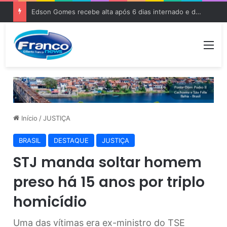
Edson Gomes recebe alta após 6 dias internado e deve voltar aos palcos
Me
Início
/
JUSTIÇA
BRASIL
DESTAQUE
JUSTIÇA
STJ manda soltar homem
preso há 15 anos por triplo
homicídio
Uma das vítimas era ex-ministro do TSE