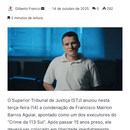
Gilberto Franco
M
14 de outubro de 2025
0
292
a
3 minutos de leitura
n
d
e
u
m
e
-
m
a
i
l
O Superior Tribunal de Justiça (STJ) anulou nesta
terça-feira (14) a condenação de Francisco Mairlon
Barros Aguiar, apontado como um dos executores do
“Crime da 113 Sul”. Após passar 15 anos preso, ele
deverá ser colocado em liberdade imediatamente.