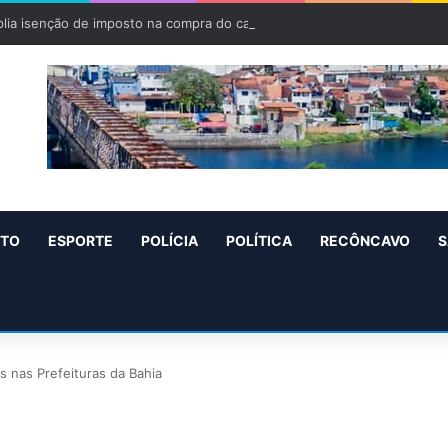
lia isenção de imposto na compra do carro zero para PCD e pessoas c
NTO
ESPORTE
POLÍCIA
POLÍTICA
RECÔNCAVO
S
s nas Prefeituras da Bahia