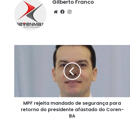
Gilberto Franco
We
Fa
Ins
bsi
ce
tag
te
bo
ra
ok
m
M
P
F
r
e
j
e
i
t
MPF rejeita mandado de segurança para
a
retorno do presidente afastado do Coren-
m
a
BA
n
d