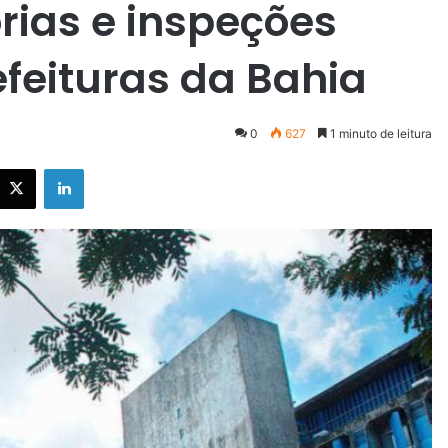
rias e inspeções
efeituras da Bahia
0
627
1 minuto de leitura
X
Linkedin