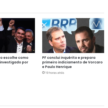
o
e
x
e
c
u
t
a
d
o
e
ro escolhe como
PF conclui inquérito e prepara
m
investigado por
primeiro indiciamento de Vorcaro
c
e Paulo Henrique
o
19 horas atrás
n
s
u
l
t
ó
r