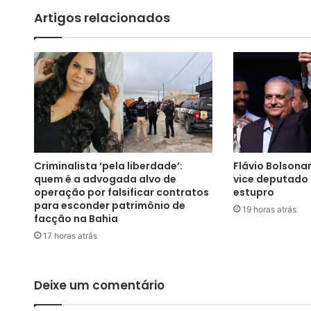
a
Artigos relacionados
d
o
d
e
s
e
g
u
r
a
Criminalista ‘pela liberdade’:
Flávio Bolsona
n
quem é a advogada alvo de
vice deputado 
ç
operação por falsificar contratos
estupro
a
para esconder patrimônio de
19 horas atrás
p
facção na Bahia
a
17 horas atrás
r
a
r
Deixe um comentário
e
t