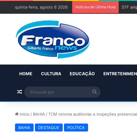
quinta-feira, agosto 6 2026
Notícias de Última Hora
STF amp
HOME
CULTURA
EDUCAÇÃO
ENTRETENIME
Artigo aleatório
Procurar
por
Início
/
BAHIA
/
TCM retoma auditorias e inspeções presenciai
BAHIA
DESTAQUE
POLÍTICA