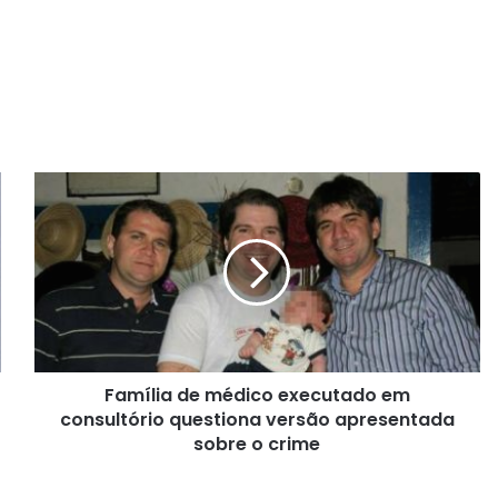
F
a
m
í
l
i
a
d
e
Família de médico executado em
m
consultório questiona versão apresentada
é
d
sobre o crime
i
c