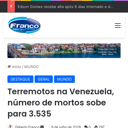
Edson Gomes recebe alta após 6 dias internado e deve voltar aos palcos
Me
Início
/
MUNDO
DESTAQUE
GERAL
MUNDO
Terremotos na Venezuela,
número de mortos sobe
para 3.535
Gilberto Franco
M
6 de julho de 2026
0
297