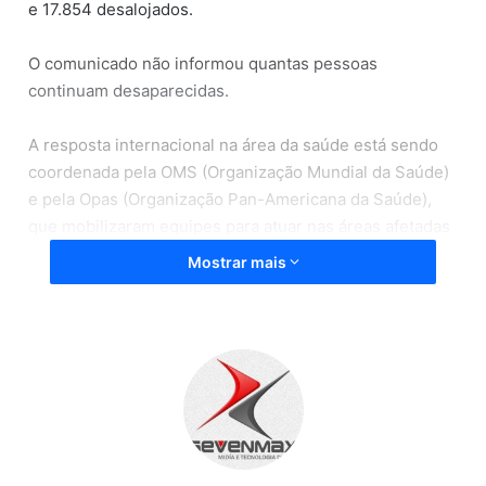
e 17.854 desalojados.
O comunicado não informou quantas pessoas
continuam desaparecidas.
A resposta internacional na área da saúde está sendo
coordenada pela OMS (Organização Mundial da Saúde)
e pela Opas (Organização Pan-Americana da Saúde),
que mobilizaram equipes para atuar nas áreas afetadas
e realizaram avaliações rápidas em unidades de saúde
Mostrar mais
nos dias seguintes aos terremotos.
O diagnóstico mais recente das duas organizações
aponta para um sistema de saúde sob forte pressão.
As avaliações preliminares feitas em oito hospitais,
entre La Guaira e Caracas, onde está concentrada boa
parte do atendimento aos feridos, mostram que três