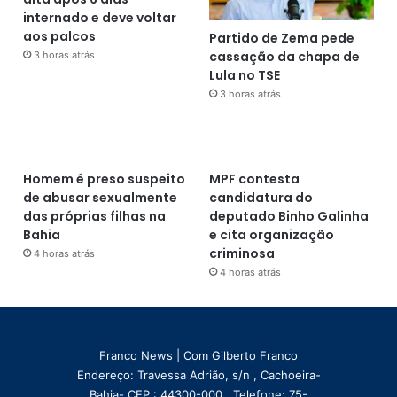
internado e deve voltar
aos palcos
Partido de Zema pede
cassação da chapa de
3 horas atrás
Lula no TSE
3 horas atrás
Homem é preso suspeito
MPF contesta
de abusar sexualmente
candidatura do
das próprias filhas na
deputado Binho Galinha
Bahia
e cita organização
criminosa
4 horas atrás
4 horas atrás
Franco News | Com Gilberto Franco
Endereço: Travessa Adrião, s/n , Cachoeira-
Bahia- CEP : 44300-000 , Telefone: 75-