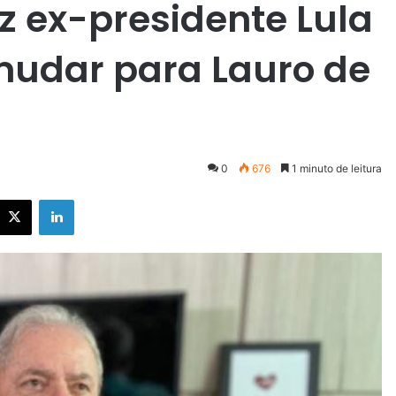
az ex-presidente Lula
mudar para Lauro de
0
676
1 minuto de leitura
X
Linkedin