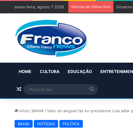
sexta-feira, agosto 7 2026
Notícias de Última Hora
Governo 
HOME
CULTURA
EDUCAÇÃO
ENTRETENIME
Artigo aleatório
Procurar
por
Início
/
BAHIA
/
Valor do aluguel faz ex-presidente Lula adiar
BAHIA
NOTÍCIAS
POLÍTICA