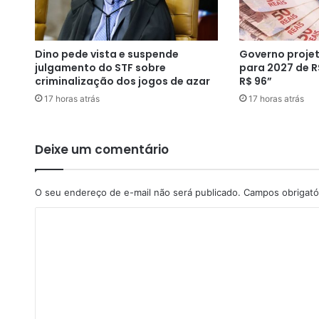
i
g
u
Dino pede vista e suspende
Governo projet
e
julgamento do STF sobre
para 2027 de R
a
criminalização dos jogos de azar
R$ 96”
t
17 horas atrás
17 horas atrás
a
q
u
e
Deixe um comentário
s
c
i
O seu endereço de e-mail não será publicado.
Campos obrigató
b
C
e
r
o
n
m
é
t
e
i
n
c