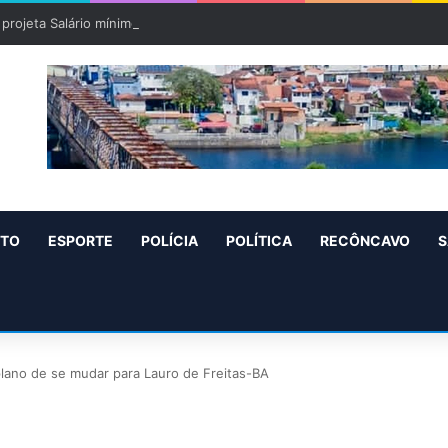
projeta Salário mínimo para 2027 de R$ 1.717 “Aumento de R$ 96”
NTO
ESPORTE
POLÍCIA
POLÍTICA
RECÔNCAVO
S
 plano de se mudar para Lauro de Freitas-BA