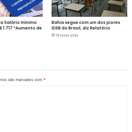
q
u
e
a Salário mínimo
Bahia segue com um dos piores
i
$ 1.717 “Aumento de
IDEB do Brasil, diz Relatório
n
18 horas atrás
v
a
d
i
u
a
p
a
rios são marcados com
*
r
t
a
m
e
n
t
o