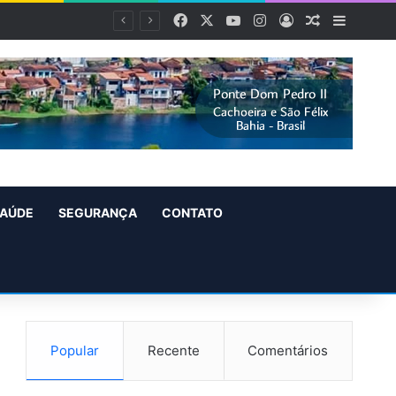
Facebook
X
YouTube
Instagram
Entrar
Artigo alea
Barra L
AÚDE
SEGURANÇA
CONTATO
Popular
Recente
Comentários