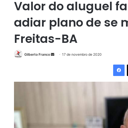
Valor do aluguel f
adiar plano de se 
Freitas-BA
Gilberto Franco
M
17 de novembro de 2020
a
Facebook
n
d
e
u
m
e
-
m
a