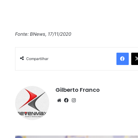
Fonte: BNews, 17/11/2020
Facebook
Compartilhar
Gilberto Franco
We
Fa
Ins
bsi
ce
tag
te
bo
ra
ok
m