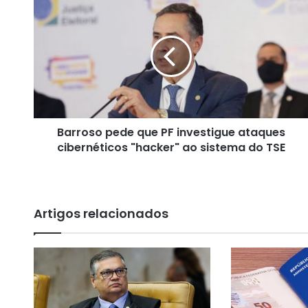
B
a
r
r
o
s
o
p
e
Barroso pede que PF investigue ataques
d
cibernéticos "hacker" ao sistema do TSE
e
q
u
e
P
Artigos relacionados
F
i
n
v
e
s
t