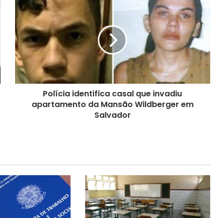
P
o
l
í
c
i
a
i
d
Polícia identifica casal que invadiu
e
apartamento da Mansão Wildberger em
n
t
Salvador
i
f
i
c
a
c
a
s
a
l