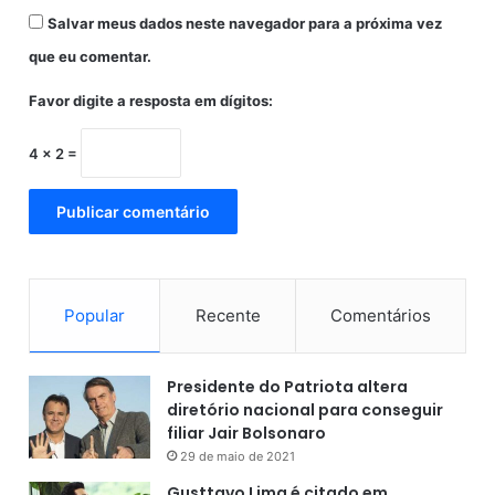
m
Salvar meus dados neste navegador para a próxima vez
u
m
que eu comentar.
ú
n
Favor digite a resposta em dígitos:
i
c
4 × 2 =
o
d
i
a
Popular
Recente
Comentários
Presidente do Patriota altera
diretório nacional para conseguir
filiar Jair Bolsonaro
29 de maio de 2021
Gusttavo Lima é citado em