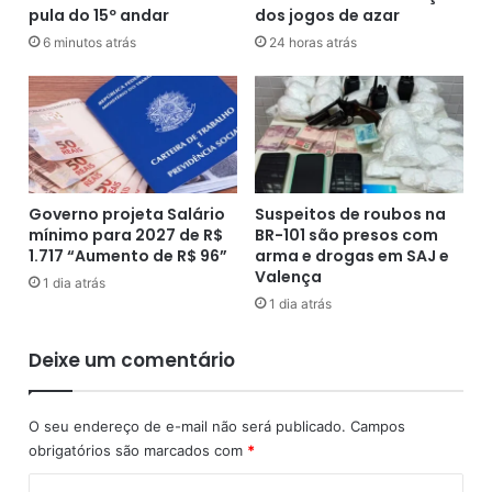
pula do 15º andar
dos jogos de azar
a
o
V
n
6 minutos atrás
24 horas atrás
o
a
r
r
c
o
a
m
r
o
o
v
p
i
Governo projeta Salário
Suspeitos de roubos na
a
m
mínimo para 2027 de R$
BR-101 são presos com
r
e
1.717 “Aumento de R$ 96”
arma e drogas em SAJ e
a
n
Valença
1 dia atrás
f
t
1 dia atrás
i
o
l
u
Deixe um comentário
m
R
e
$
d
2
O seu endereço de e-mail não será publicado.
Campos
o
0
obrigatórios são marcados com
*
p
3
a
m
C