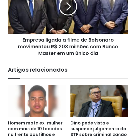
a
r
d
e
Publicado em 13/05/2026, às 19h13 – Atualizado às
m
s
19h23
i
a
t
l
e
i
q
Empresa ligada a filme de Bolsonaro
g
u
movimentou R$ 203 milhões com Banco
a
e
d
Master em um único dia
p
a
e
a
Artigos relacionados
d
f
i
i
u
l
d
m
i
e
n
d
h
e
e
B
i
o
Homem mata ex-mulher
Dino pede vista e
r
com mais de 10 facadas
suspende julgamento do
l
na frente dos filhos e
STF sobre criminalização
o
s