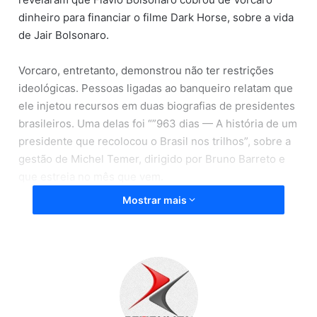
dinheiro para financiar o filme Dark Horse, sobre a vida
de Jair Bolsonaro.
Vorcaro, entretanto, demonstrou não ter restrições
ideológicas. Pessoas ligadas ao banqueiro relatam que
ele injetou recursos em duas biografias de presidentes
brasileiros. Uma delas foi “”963 dias — A história de um
presidente que recolocou o Brasil nos trilhos”, sobre a
gestão de Michel Temer, dirigido por Bruno Barreto e
que estreia no mês que vem.
Mostrar mais
O ex-assessor de Michel Temer, Elsinho Mouco, que
produziu o documentário, negou ter dinheiro a Vorcaro.
Outro filme financiado por “Lula”, um documentário
dirigido em 2024 por Oliver Stone. Segundo Lauro
Jardim, não se sabe ainda em que condições esses
recursos foram dados.