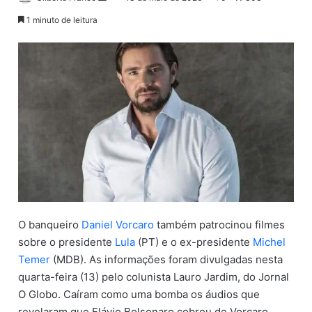
a
1 minuto de leitura
n
d
e
u
m
e
-
m
a
i
l
O banqueiro
Daniel Vorcaro
também patrocinou filmes
sobre o presidente
Lula
(PT) e o ex-presidente
Michel
Temer
(MDB). As informações foram divulgadas nesta
quarta-feira (13) pelo colunista Lauro Jardim, do Jornal
O Globo. Caíram como uma bomba os áudios que
revelaram que Flávio Bolsonaro cobrou de Vorcaro