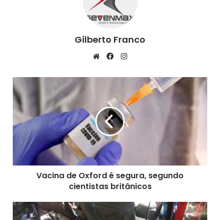
Gilberto Franco
We
Fa
Ins
bsi
ce
tag
te
bo
ra
V
ok
m
a
c
i
n
a
d
e
O
Vacina de Oxford é segura, segundo
x
cientistas britânicos
f
o
r
H
d
e