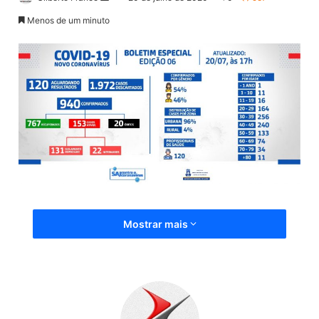
a
Menos de um minuto
n
d
e
u
m
e
-
m
a
i
l
Mostrar mais