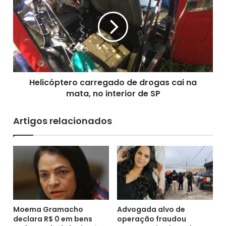
é
l
s
i
e
c
g
ó
u
p
r
t
a
e
,
Helicóptero carregado de drogas cai na
r
s
mata, no interior de SP
o
e
c
g
a
Artigos relacionados
u
r
n
r
d
e
o
g
c
a
i
d
e
o
n
d
t
Moema Gramacho
Advogada alvo de
e
declara R$ 0 em bens
operação fraudou
i
d