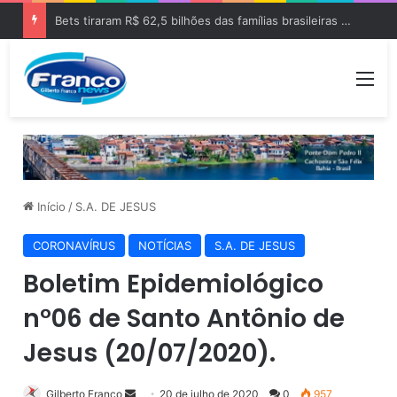
Bets tiraram R$ 62,5 bilhões das famílias brasileiras em 2025
Me
Início
/
S.A. DE JESUS
CORONAVÍRUS
NOTÍCIAS
S.A. DE JESUS
Boletim Epidemiológico
n°06 de Santo Antônio de
Jesus (20/07/2020).
Gilberto Franco
M
20 de julho de 2020
0
957