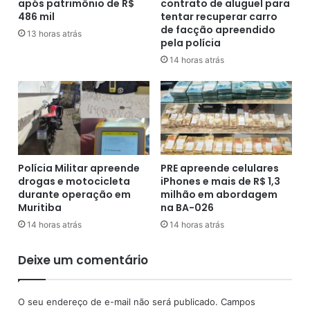
após patrimônio de R$
contrato de aluguel para
s
r
486 mil
tentar recuperar carro
t
o
de facção apreendido
a
13 horas atrás
g
pela polícia
s
a
14 horas atrás
b
s
r
c
i
a
t
i
â
n
n
a
i
m
c
a
Polícia Militar apreende
PRE apreende celulares
o
t
drogas e motocicleta
iPhones e mais de R$ 1,3
s
durante operação em
milhão em abordagem
a
Muritiba
na BA-026
,
n
14 horas atrás
14 horas atrás
o
i
Deixe um comentário
n
t
e
O seu endereço de e-mail não será publicado.
Campos